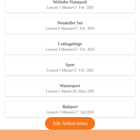
i
i
unzulässige Weingärten zu roden! Bitte 
Welterbe-Naturpark
e
e
helfen wir zusammen um unsere Winzer 
Lesezeit 1 Minute
•
27. Feb. 2026
d
d
vor den prognostizierten Ernteausfällen 
l
l
und den daraus folgenden wirtschaftlichen 
e
e
Neusiedler See
Schäden zu bewahren.
r
r
Lesezeit 6 Minuten
•
27. Feb. 2026
S
S
Verordnungen
e
e
Leithagebirge
04.08.2026
e
e
Lesezeit 3 Minuten
•
27. Feb. 2026
Maßnahmen zur Bekämpfung
der Goldgelben Vergilbung der
Sport
Rebe und der Amerikanischen
Lesezeit 1 Minute
•
27. Feb. 2026
Rebzikade
Anhang VBl. EU Nr. 18
Wassersport
_2026
Lesezeit 1 Minute
•
26. März 2026
1 Seite
•
1,4 MB
Radsport
VBl. EU Nr. 18_2026
Lesezeit 3 Minuten
•
27. Juli 2026
2 Seiten
•
2,1 MB
Alle Artikel sehen