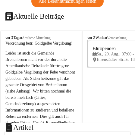
Alle Bekanntmachungen sehen
Aktuelle Beiträge
B
B
vor 3 Tagen
vor 2 Wochen
Amtliche Mitteilung
Veranstaltung
r
r
Verordnung betr. Goldgelbe Vergilbung!
e
e
Blutspenden
Leider ist auch die Gemeinde 
i
i
Sa., 29. Aug., 07:00 -
t
t
Breitenbrunn nicht vor der durch die 
e
e
Amerikanische Rebzikade übertragene 
n
n
Goldgelbe Vergilbung der Rebe verschont 
b
b
geblieben. Als Sicherheitszone gilt das 
r
r
gesamte Ortsgebiet von Breitenbrunn 
u
u
(siehe Anhang). Wir bitten nochmal die 
n
n
n
n
bereits mehrfach (Cities, 
a
a
Gemeindezeitung) ausgesendeten 
m
m
Informationen zu studieren und befallene 
N
N
Reben zu entfernen. Dies gilt auch für 
e
e
einzelne Reben. Gemäß Burgenländischen 
u
u
Artikel
Weinbaugesetz sind nicht gepflegte oder 
s
s