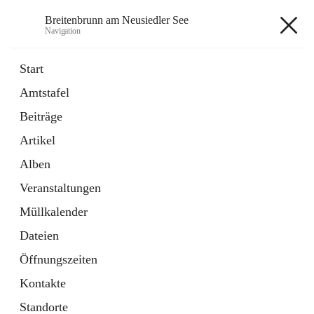
Breitenbrunn am Neusiedler See
Navigation
Breitenbrunn am Neusiedler See
Start
Amtstafel
Formulare
Beiträge
18 Schnellzugriffe
Artikel
Gemeindeservice
7 Schnellzugriffe
Alben
Veranstaltungen
+7
Müllkalender
Dateien
Öffnungszeiten
Kontakte
Hauptadresse
Standorte