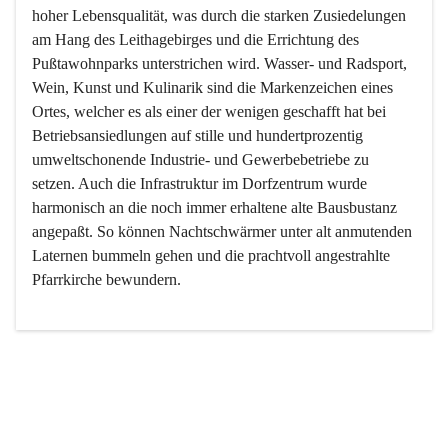
hoher Lebensqualität, was durch die starken Zusiedelungen 
am Hang des Leithagebirges und die Errichtung des 
Pußtawohnparks unterstrichen wird. Wasser- und Radsport, 
Wein, Kunst und Kulinarik sind die Markenzeichen eines 
Ortes, welcher es als einer der wenigen geschafft hat bei 
Betriebsansiedlungen auf stille und hundertprozentig 
umweltschonende Industrie- und Gewerbebetriebe zu 
setzen. Auch die Infrastruktur im Dorfzentrum wurde 
harmonisch an die noch immer erhaltene alte Bausbustanz 
angepaßt. So können Nachtschwärmer unter alt anmutenden 
Laternen bummeln gehen und die prachtvoll angestrahlte 
Pfarrkirche bewundern.

Der Weinbau dominert heute nicht mehr, ist aber integrativer 
Bestandteil der Kultur des Ortes, da man hier schon lange 
von Massenweinbau auf Qualitätsweinbau umgestellt hat. 
So ist es auch nicht verwunderlich, dass eines der historisch 
wertvollsten Gebäude die Ortsvinothek beherbergt und dass 
der Kellering ein beliebtes Ziel darstellt.
