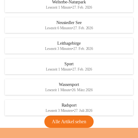
i
i
unzulässige Weingärten zu roden! Bitte 
Welterbe-Naturpark
e
e
helfen wir zusammen um unsere Winzer 
Lesezeit 1 Minute
•
27. Feb. 2026
d
d
vor den prognostizierten Ernteausfällen 
l
l
und den daraus folgenden wirtschaftlichen 
e
e
Neusiedler See
Schäden zu bewahren.
r
r
Lesezeit 6 Minuten
•
27. Feb. 2026
S
S
Verordnungen
e
e
Leithagebirge
04.08.2026
e
e
Lesezeit 3 Minuten
•
27. Feb. 2026
Maßnahmen zur Bekämpfung
der Goldgelben Vergilbung der
Sport
Rebe und der Amerikanischen
Lesezeit 1 Minute
•
27. Feb. 2026
Rebzikade
Anhang VBl. EU Nr. 18
Wassersport
_2026
Lesezeit 1 Minute
•
26. März 2026
1 Seite
•
1,4 MB
Radsport
VBl. EU Nr. 18_2026
Lesezeit 3 Minuten
•
27. Juli 2026
2 Seiten
•
2,1 MB
Alle Artikel sehen