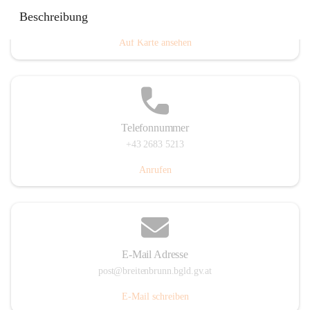
Eisenstädterstraße 18, 7091 Breitenbrunn am Neusiedler
Beschreibung
See, AUT
Auf Karte ansehen
Telefonnummer
+43 2683 5213
Anrufen
E-Mail Adresse
post@breitenbrunn.bgld.gv.at
E-Mail schreiben