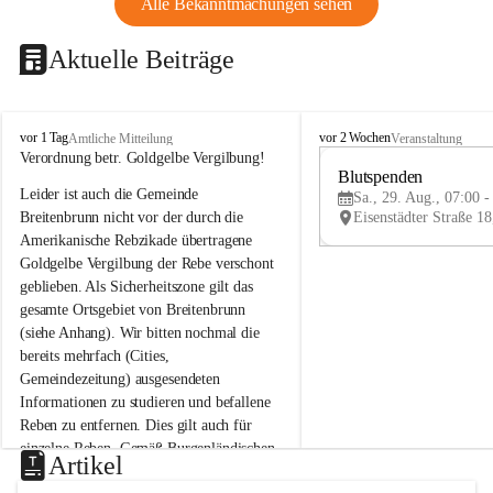
Alle Bekanntmachungen sehen
Aktuelle Beiträge
B
B
vor 1 Tag
vor 2 Wochen
Amtliche Mitteilung
Veranstaltung
r
r
Verordnung betr. Goldgelbe Vergilbung!
e
e
Blutspenden
Leider ist auch die Gemeinde 
i
i
Sa., 29. Aug., 07:00 -
t
t
Breitenbrunn nicht vor der durch die 
e
e
Amerikanische Rebzikade übertragene 
n
n
Goldgelbe Vergilbung der Rebe verschont 
b
b
geblieben. Als Sicherheitszone gilt das 
r
r
gesamte Ortsgebiet von Breitenbrunn 
u
u
(siehe Anhang). Wir bitten nochmal die 
n
n
n
n
bereits mehrfach (Cities, 
a
a
Gemeindezeitung) ausgesendeten 
m
m
Informationen zu studieren und befallene 
N
N
Reben zu entfernen. Dies gilt auch für 
e
e
einzelne Reben. Gemäß Burgenländischen 
u
u
Artikel
Weinbaugesetz sind nicht gepflegte oder 
s
s