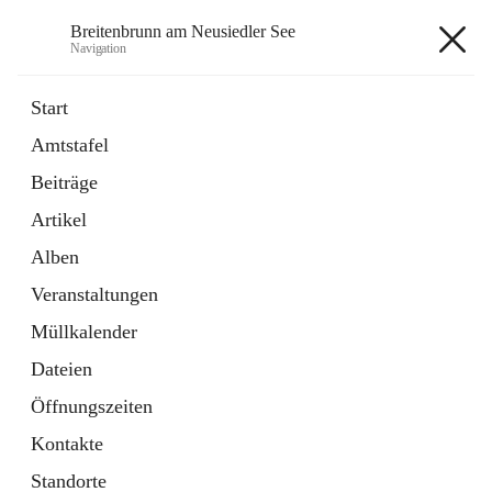
Breitenbrunn am Neusiedler See
Navigation
Breitenbrunn am Neusiedler See
Start
Amtstafel
Formulare
Beiträge
18 Schnellzugriffe
Artikel
Gemeindeservice
7 Schnellzugriffe
Alben
Veranstaltungen
+7
Müllkalender
Dateien
Öffnungszeiten
Kontakte
Hauptadresse
Standorte