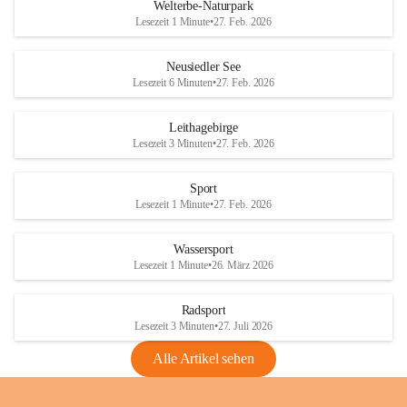
i
i
unzulässige Weingärten zu roden! Bitte 
Welterbe-Naturpark
e
e
helfen wir zusammen um unsere Winzer 
Lesezeit 1 Minute
•
27. Feb. 2026
d
d
vor den prognostizierten Ernteausfällen 
l
l
und den daraus folgenden wirtschaftlichen 
e
e
Neusiedler See
Schäden zu bewahren.
r
r
Lesezeit 6 Minuten
•
27. Feb. 2026
S
S
Verordnungen
e
e
Leithagebirge
04.08.2026
e
e
Lesezeit 3 Minuten
•
27. Feb. 2026
Maßnahmen zur Bekämpfung
der Goldgelben Vergilbung der
Sport
Rebe und der Amerikanischen
Lesezeit 1 Minute
•
27. Feb. 2026
Rebzikade
Anhang VBl. EU Nr. 18
Wassersport
_2026
Lesezeit 1 Minute
•
26. März 2026
1 Seite
•
1,4 MB
Radsport
VBl. EU Nr. 18_2026
Lesezeit 3 Minuten
•
27. Juli 2026
2 Seiten
•
2,1 MB
Alle Artikel sehen