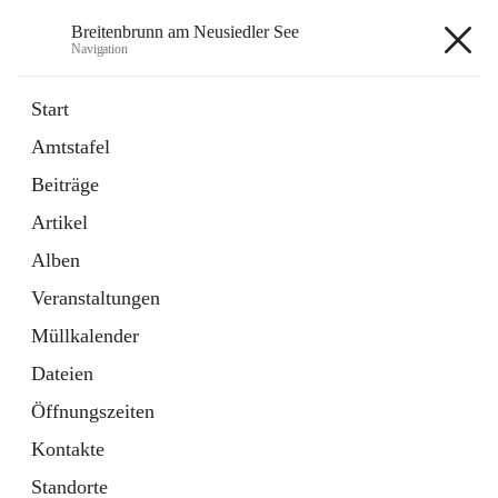
Breitenbrunn am Neusiedler See
Navigation
Breitenbrunn am Neusiedler See
Start
Amtstafel
Formulare
Beiträge
18 Schnellzugriffe
Artikel
Gemeindeservice
7 Schnellzugriffe
Alben
Veranstaltungen
+7
Müllkalender
Dateien
Öffnungszeiten
Kontakte
Hauptadresse
Standorte