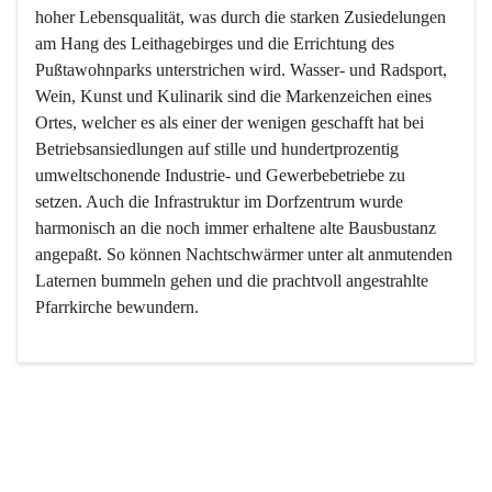
hoher Lebensqualität, was durch die starken Zusiedelungen 
am Hang des Leithagebirges und die Errichtung des 
Pußtawohnparks unterstrichen wird. Wasser- und Radsport, 
Wein, Kunst und Kulinarik sind die Markenzeichen eines 
Ortes, welcher es als einer der wenigen geschafft hat bei 
Betriebsansiedlungen auf stille und hundertprozentig 
umweltschonende Industrie- und Gewerbebetriebe zu 
setzen. Auch die Infrastruktur im Dorfzentrum wurde 
harmonisch an die noch immer erhaltene alte Bausbustanz 
angepaßt. So können Nachtschwärmer unter alt anmutenden 
Laternen bummeln gehen und die prachtvoll angestrahlte 
Pfarrkirche bewundern.

Der Weinbau dominert heute nicht mehr, ist aber integrativer 
Bestandteil der Kultur des Ortes, da man hier schon lange 
von Massenweinbau auf Qualitätsweinbau umgestellt hat. 
So ist es auch nicht verwunderlich, dass eines der historisch 
wertvollsten Gebäude die Ortsvinothek beherbergt und dass 
der Kellering ein beliebtes Ziel darstellt.
