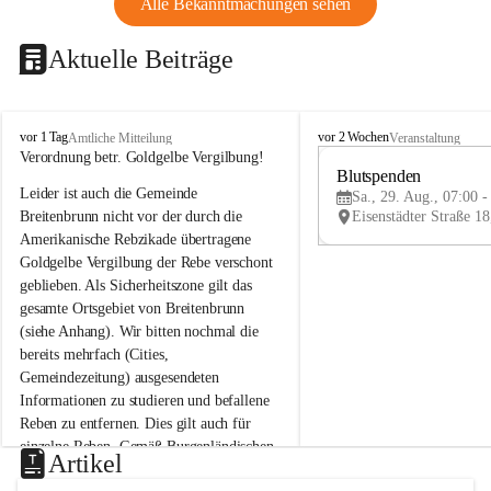
Alle Bekanntmachungen sehen
Aktuelle Beiträge
B
B
vor 1 Tag
vor 2 Wochen
Amtliche Mitteilung
Veranstaltung
r
r
Verordnung betr. Goldgelbe Vergilbung!
e
e
Blutspenden
Leider ist auch die Gemeinde 
i
i
Sa., 29. Aug., 07:00 -
t
t
Breitenbrunn nicht vor der durch die 
e
e
Amerikanische Rebzikade übertragene 
n
n
Goldgelbe Vergilbung der Rebe verschont 
b
b
geblieben. Als Sicherheitszone gilt das 
r
r
gesamte Ortsgebiet von Breitenbrunn 
u
u
(siehe Anhang). Wir bitten nochmal die 
n
n
n
n
bereits mehrfach (Cities, 
a
a
Gemeindezeitung) ausgesendeten 
m
m
Informationen zu studieren und befallene 
N
N
Reben zu entfernen. Dies gilt auch für 
e
e
einzelne Reben. Gemäß Burgenländischen 
u
u
Artikel
Weinbaugesetz sind nicht gepflegte oder 
s
s