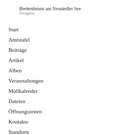
Breitenbrunn am Neusiedler See
Navigation
Start
Amtstafel
Formulare
Beiträge
18 Schnellzugriffe
Artikel
Gemeindeservice
7 Schnellzugriffe
Alben
Veranstaltungen
Müllkalender
Dateien
Öffnungszeiten
Kontakte
Standorte