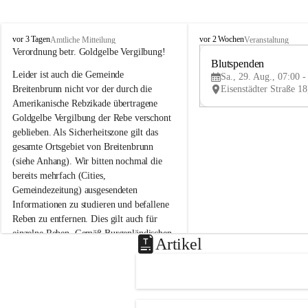
B
B
vor 3 Tagen
vor 2 Wochen
Amtliche Mitteilung
Veranstaltung
r
r
Verordnung betr. Goldgelbe Vergilbung!
e
e
Blutspenden
Leider ist auch die Gemeinde 
i
i
Sa., 29. Aug., 07:00 -
t
t
Breitenbrunn nicht vor der durch die 
e
e
Amerikanische Rebzikade übertragene 
n
n
Goldgelbe Vergilbung der Rebe verschont 
b
b
geblieben. Als Sicherheitszone gilt das 
r
r
gesamte Ortsgebiet von Breitenbrunn 
u
u
(siehe Anhang). Wir bitten nochmal die 
n
n
n
n
bereits mehrfach (Cities, 
a
a
Gemeindezeitung) ausgesendeten 
m
m
Informationen zu studieren und befallene 
N
N
Reben zu entfernen. Dies gilt auch für 
e
e
einzelne Reben. Gemäß Burgenländischen 
u
u
Artikel
Weinbaugesetz sind nicht gepflegte oder 
s
s
i
i
unzulässige Weingärten zu roden! Bitte 
e
e
helfen wir zusammen um unsere Winzer 
d
d
vor den prognostizierten Ernteausfällen 
l
l
und den daraus folgenden wirtschaftlichen 