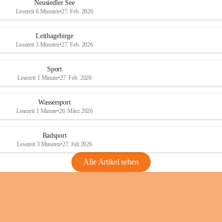
e
e
Neusiedler See
r
r
Lesezeit 6 Minuten
•
27. Feb. 2026
S
S
e
e
Leithagebirge
e
e
Lesezeit 3 Minuten
•
27. Feb. 2026
Sport
Lesezeit 1 Minute
•
27. Feb. 2026
Wassersport
Lesezeit 1 Minute
•
26. März 2026
Radsport
Lesezeit 3 Minuten
•
27. Juli 2026
Alle Artikel sehen