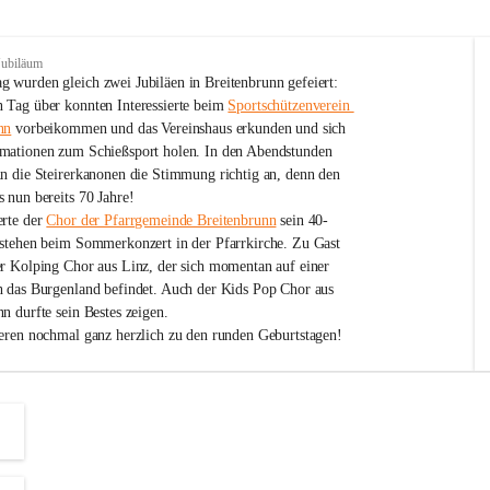
Jubiläum
 wurden gleich zwei Jubiläen in Breitenbrunn gefeiert: 
 Tag über konnten Interessierte beim 
Sportschützenverein 
nn
 vorbeikommen und das Vereinshaus erkunden und sich 
mationen zum Schießsport holen. In den Abendstunden 
nn die Steirerkanonen die Stimmung richtig an, denn den 
 nun bereits 70 Jahre!
rte der 
Chor der Pfarrgemeinde Breitenbrunn
 sein 40-
estehen beim Sommerkonzert in der Pfarrkirche. Zu Gast 
er Kolping Chor aus Linz, der sich momentan auf einer 
h das Burgenland befindet. Auch der Kids Pop Chor aus 
n durfte sein Bestes zeigen.
ieren nochmal ganz herzlich zu den runden Geburtstagen!