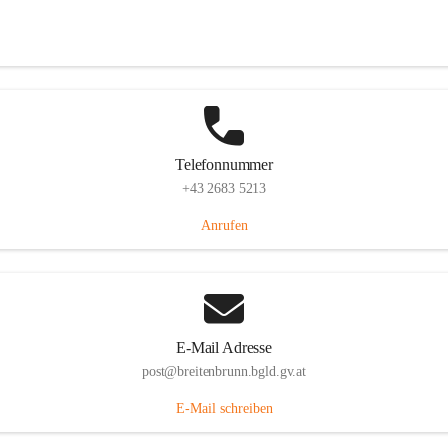
Eisenstädterstraße 18, 7091 Breitenbrunn am Neusiedler See, AUT
Auf Karte ansehen
Telefonnummer
+43 2683 5213
Anrufen
E-Mail Adresse
post@breitenbrunn.bgld.gv.at
E-Mail schreiben