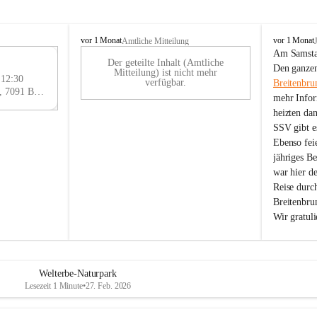
B
B
vor 1 Monat
vor 1 Monat
Amtliche Mitteilung
r
r
Am Samstag
Der geteilte Inhalt (Amtliche
e
e
29
Den ganzen
Mitteilung) ist nicht mehr
i
i
 12:30
AU
verfügbar.
Breitenbru
t
t
Eisenstädter Straße 18, 7091 Breitenbrunn am Neusiedler See, AUT
G
mehr Infor
e
e
heizten da
n
n
SSV gibt es
b
b
r
r
Ebenso feie
u
u
jähriges B
n
n
war hier d
n
n
Reise durc
a
a
Breitenbrun
m
m
Wir gratul
N
N
e
e
u
u
s
s
i
i
Welterbe-Naturpark
e
e
Lesezeit 1 Minute
•
27. Feb. 2026
d
d
l
l