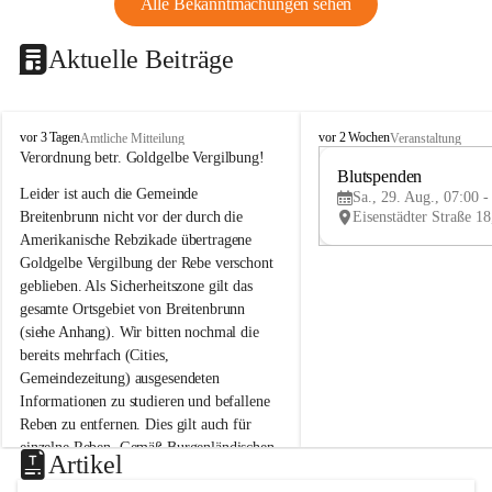
Alle Bekanntmachungen sehen
Aktuelle Beiträge
B
B
vor 3 Tagen
vor 2 Wochen
Amtliche Mitteilung
Veranstaltung
r
r
Verordnung betr. Goldgelbe Vergilbung!
e
e
Blutspenden
Leider ist auch die Gemeinde 
i
i
Sa., 29. Aug., 07:00 -
t
t
Breitenbrunn nicht vor der durch die 
e
e
Amerikanische Rebzikade übertragene 
n
n
Goldgelbe Vergilbung der Rebe verschont 
b
b
geblieben. Als Sicherheitszone gilt das 
r
r
gesamte Ortsgebiet von Breitenbrunn 
u
u
(siehe Anhang). Wir bitten nochmal die 
n
n
n
n
bereits mehrfach (Cities, 
a
a
Gemeindezeitung) ausgesendeten 
m
m
Informationen zu studieren und befallene 
N
N
Reben zu entfernen. Dies gilt auch für 
e
e
einzelne Reben. Gemäß Burgenländischen 
u
u
Artikel
Weinbaugesetz sind nicht gepflegte oder 
s
s