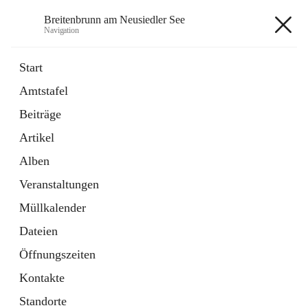
Breitenbrunn am Neusiedler See
Navigation
Breitenbrunn am Neusiedler See
Start
Amtstafel
Formulare
Beiträge
18 Schnellzugriffe
Artikel
Gemeindeservice
7 Schnellzugriffe
Alben
Veranstaltungen
+7
Müllkalender
Dateien
Öffnungszeiten
Kontakte
Hauptadresse
Standorte