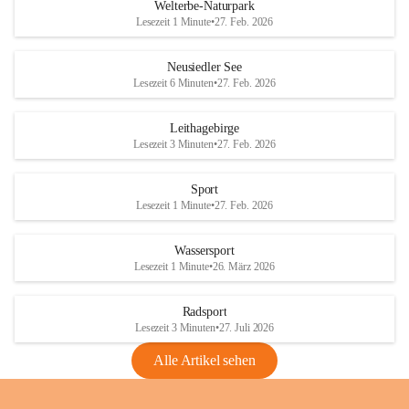
i
i
unzulässige Weingärten zu roden! Bitte 
Welterbe-Naturpark
e
e
helfen wir zusammen um unsere Winzer 
Lesezeit 1 Minute
•
27. Feb. 2026
d
d
vor den prognostizierten Ernteausfällen 
l
l
und den daraus folgenden wirtschaftlichen 
e
e
Neusiedler See
Schäden zu bewahren.
r
r
Lesezeit 6 Minuten
•
27. Feb. 2026
S
S
Verordnungen
e
e
Leithagebirge
04.08.2026
e
e
Lesezeit 3 Minuten
•
27. Feb. 2026
Maßnahmen zur Bekämpfung
der Goldgelben Vergilbung der
Sport
Rebe und der Amerikanischen
Lesezeit 1 Minute
•
27. Feb. 2026
Rebzikade
Anhang VBl. EU Nr. 18
Wassersport
_2026
Lesezeit 1 Minute
•
26. März 2026
1 Seite
•
1,4 MB
Radsport
VBl. EU Nr. 18_2026
Lesezeit 3 Minuten
•
27. Juli 2026
2 Seiten
•
2,1 MB
Alle Artikel sehen