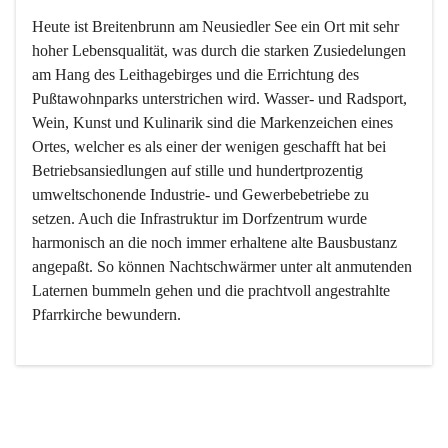
Heute ist Breitenbrunn am Neusiedler See ein Ort mit sehr 
hoher Lebensqualität, was durch die starken Zusiedelungen 
am Hang des Leithagebirges und die Errichtung des 
Pußtawohnparks unterstrichen wird. Wasser- und Radsport, 
Wein, Kunst und Kulinarik sind die Markenzeichen eines 
Ortes, welcher es als einer der wenigen geschafft hat bei 
Betriebsansiedlungen auf stille und hundertprozentig 
umweltschonende Industrie- und Gewerbebetriebe zu 
setzen. Auch die Infrastruktur im Dorfzentrum wurde 
harmonisch an die noch immer erhaltene alte Bausbustanz 
angepaßt. So können Nachtschwärmer unter alt anmutenden 
Laternen bummeln gehen und die prachtvoll angestrahlte 
Pfarrkirche bewundern.

Der Weinbau dominert heute nicht mehr, ist aber integrativer 
Bestandteil der Kultur des Ortes, da man hier schon lange 
von Massenweinbau auf Qualitätsweinbau umgestellt hat. 
So ist es auch nicht verwunderlich, dass eines der historisch 