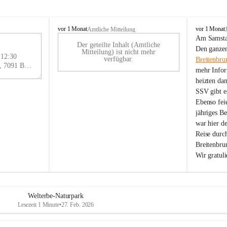
B
B
vor 1 Monat
vor 1 Monat
Amtliche Mitteilung
r
r
Am Samstag
Der geteilte Inhalt (Amtliche
e
e
29
Den ganzen
Mitteilung) ist nicht mehr
i
i
 12:30
AU
verfügbar.
Breitenbru
t
t
Eisenstädter Straße 18, 7091 Breitenbrunn am Neusiedler See, AUT
G
mehr Infor
e
e
heizten da
n
n
SSV gibt es
b
b
r
r
Ebenso feie
u
u
jähriges B
n
n
war hier d
n
n
Reise durc
a
a
Breitenbrun
m
m
Wir gratul
N
N
e
e
u
u
s
s
i
i
Welterbe-Naturpark
e
e
Lesezeit 1 Minute
•
27. Feb. 2026
d
d
l
l