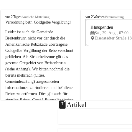
B
B
vor 2 Tagen
vor 2 Wochen
Amtliche Mitteilung
Veranstaltung
r
r
Verordnung betr. Goldgelbe Vergilbung!
e
e
Blutspenden
Leider ist auch die Gemeinde 
i
i
Sa., 29. Aug., 07:00 -
t
t
Breitenbrunn nicht vor der durch die 
e
e
Amerikanische Rebzikade übertragene 
n
n
Goldgelbe Vergilbung der Rebe verschont 
b
b
geblieben. Als Sicherheitszone gilt das 
r
r
gesamte Ortsgebiet von Breitenbrunn 
u
u
(siehe Anhang). Wir bitten nochmal die 
n
n
n
n
bereits mehrfach (Cities, 
a
a
Gemeindezeitung) ausgesendeten 
m
m
Informationen zu studieren und befallene 
N
N
Reben zu entfernen. Dies gilt auch für 
e
e
einzelne Reben. Gemäß Burgenländischen 
u
u
Artikel
Weinbaugesetz sind nicht gepflegte oder 
s
s
i
i
unzulässige Weingärten zu roden! Bitte 
e
e
helfen wir zusammen um unsere Winzer 
d
d
vor den prognostizierten Ernteausfällen 
l
l
und den daraus folgenden wirtschaftlichen 