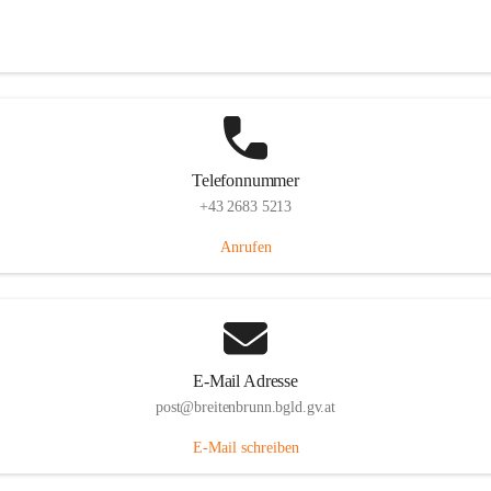
Eisenstädterstraße 18, 7091 Breitenbrunn am Neusiedler See, AUT
Auf Karte ansehen
Telefonnummer
+43 2683 5213
Anrufen
E-Mail Adresse
post@breitenbrunn.bgld.gv.at
E-Mail schreiben