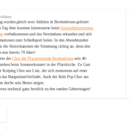
Jubiläum
 wurden gleich zwei Jubiläen in Breitenbrunn gefeiert: 
 Tag über konnten Interessierte beim 
Sportschützenverein 
nn
 vorbeikommen und das Vereinshaus erkunden und sich 
mationen zum Schießsport holen. In den Abendstunden 
nn die Steirerkanonen die Stimmung richtig an, denn den 
 nun bereits 70 Jahre!
rte der 
Chor der Pfarrgemeinde Breitenbrunn
 sein 40-
estehen beim Sommerkonzert in der Pfarrkirche. Zu Gast 
er Kolping Chor aus Linz, der sich momentan auf einer 
h das Burgenland befindet. Auch der Kids Pop Chor aus 
n durfte sein Bestes zeigen.
ieren nochmal ganz herzlich zu den runden Geburtstagen!