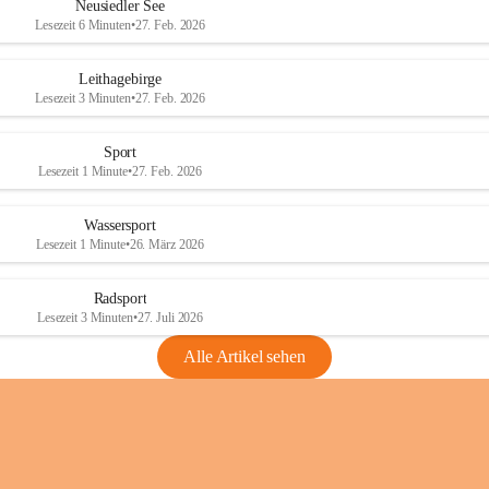
e
e
Neusiedler See
r
r
Lesezeit 6 Minuten
•
27. Feb. 2026
S
S
e
e
Leithagebirge
e
e
Lesezeit 3 Minuten
•
27. Feb. 2026
Sport
Lesezeit 1 Minute
•
27. Feb. 2026
Wassersport
Lesezeit 1 Minute
•
26. März 2026
Radsport
Lesezeit 3 Minuten
•
27. Juli 2026
Alle Artikel sehen