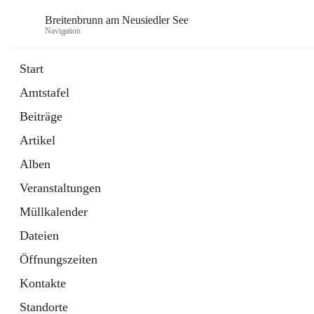
Breitenbrunn am Neusiedler See
Navigation
Start
Amtstafel
Formulare
Beiträge
18 Schnellzugriffe
Artikel
Gemeindeservice
7 Schnellzugriffe
Alben
Veranstaltungen
Müllkalender
Dateien
Öffnungszeiten
Kontakte
Standorte