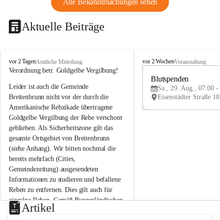
Alle Bekanntmachungen sehen
Aktuelle Beiträge
B
B
vor 2 Tagen
vor 2 Wochen
Amtliche Mitteilung
Veranstaltung
r
r
Verordnung betr. Goldgelbe Vergilbung!
e
e
Blutspenden
Leider ist auch die Gemeinde 
i
i
Sa., 29. Aug., 07:00 -
t
t
Breitenbrunn nicht vor der durch die 
e
e
Amerikanische Rebzikade übertragene 
n
n
Goldgelbe Vergilbung der Rebe verschont 
b
b
geblieben. Als Sicherheitszone gilt das 
r
r
gesamte Ortsgebiet von Breitenbrunn 
u
u
(siehe Anhang). Wir bitten nochmal die 
n
n
n
n
bereits mehrfach (Cities, 
a
a
Gemeindezeitung) ausgesendeten 
m
m
Informationen zu studieren und befallene 
N
N
Reben zu entfernen. Dies gilt auch für 
e
e
einzelne Reben. Gemäß Burgenländischen 
u
u
Artikel
Weinbaugesetz sind nicht gepflegte oder 
s
s