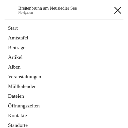
Breitenbrunn am Neusiedler See
Navigation
Breitenbrunn am Neusiedler See
Start
Amtstafel
Formulare
Beiträge
18 Schnellzugriffe
Artikel
Gemeindeservice
7 Schnellzugriffe
Alben
Veranstaltungen
+7
Müllkalender
Dateien
Öffnungszeiten
Kontakte
Hauptadresse
Standorte