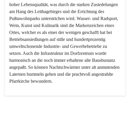
hoher Lebensqualität, was durch die starken Zusiedelungen 
am Hang des Leithagebirges und die Errichtung des 
Pußtawohnparks unterstrichen wird. Wasser- und Radsport, 
Wein, Kunst und Kulinarik sind die Markenzeichen eines 
Ortes, welcher es als einer der wenigen geschafft hat bei 
Betriebsansiedlungen auf stille und hundertprozentig 
umweltschonende Industrie- und Gewerbebetriebe zu 
setzen. Auch die Infrastruktur im Dorfzentrum wurde 
harmonisch an die noch immer erhaltene alte Bausbustanz 
angepaßt. So können Nachtschwärmer unter alt anmutenden 
Laternen bummeln gehen und die prachtvoll angestrahlte 
Pfarrkirche bewundern.

Der Weinbau dominert heute nicht mehr, ist aber integrativer 
Bestandteil der Kultur des Ortes, da man hier schon lange 
von Massenweinbau auf Qualitätsweinbau umgestellt hat. 
So ist es auch nicht verwunderlich, dass eines der historisch 
wertvollsten Gebäude die Ortsvinothek beherbergt und dass 
der Kellering ein beliebtes Ziel darstellt.
