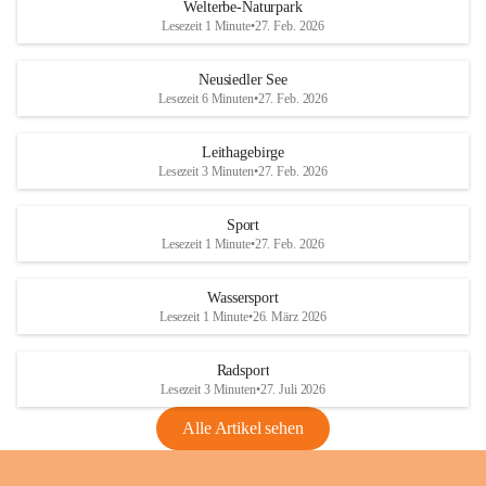
i
i
unzulässige Weingärten zu roden! Bitte 
Welterbe-Naturpark
e
e
helfen wir zusammen um unsere Winzer 
Lesezeit 1 Minute
•
27. Feb. 2026
d
d
vor den prognostizierten Ernteausfällen 
l
l
und den daraus folgenden wirtschaftlichen 
e
e
Neusiedler See
Schäden zu bewahren.
r
r
Lesezeit 6 Minuten
•
27. Feb. 2026
S
S
Verordnungen
e
e
Leithagebirge
04.08.2026
e
e
Lesezeit 3 Minuten
•
27. Feb. 2026
Maßnahmen zur Bekämpfung
der Goldgelben Vergilbung der
Sport
Rebe und der Amerikanischen
Lesezeit 1 Minute
•
27. Feb. 2026
Rebzikade
Anhang VBl. EU Nr. 18
Wassersport
_2026
Lesezeit 1 Minute
•
26. März 2026
1 Seite
•
1,4 MB
Radsport
VBl. EU Nr. 18_2026
Lesezeit 3 Minuten
•
27. Juli 2026
2 Seiten
•
2,1 MB
Alle Artikel sehen