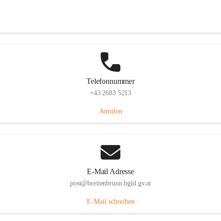
Eisenstädterstraße 18, 7091 Breitenbrunn am Neusiedler See, AUT
Auf Karte ansehen
Telefonnummer
+43 2683 5213
Anrufen
E-Mail Adresse
post@breitenbrunn.bgld.gv.at
E-Mail schreiben