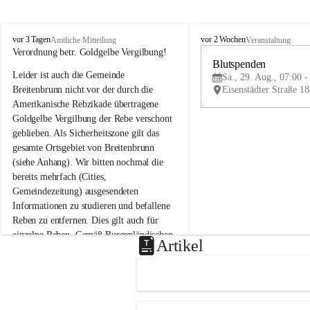
B
B
vor 3 Tagen
vor 2 Wochen
Amtliche Mitteilung
Veranstaltung
r
r
Verordnung betr. Goldgelbe Vergilbung!
e
e
Blutspenden
Leider ist auch die Gemeinde 
i
i
Sa., 29. Aug., 07:00 -
t
t
Breitenbrunn nicht vor der durch die 
e
e
Amerikanische Rebzikade übertragene 
n
n
Goldgelbe Vergilbung der Rebe verschont 
b
b
geblieben. Als Sicherheitszone gilt das 
r
r
gesamte Ortsgebiet von Breitenbrunn 
u
u
(siehe Anhang). Wir bitten nochmal die 
n
n
n
n
bereits mehrfach (Cities, 
a
a
Gemeindezeitung) ausgesendeten 
m
m
Informationen zu studieren und befallene 
N
N
Reben zu entfernen. Dies gilt auch für 
e
e
einzelne Reben. Gemäß Burgenländischen 
u
u
Artikel
Weinbaugesetz sind nicht gepflegte oder 
s
s
i
i
unzulässige Weingärten zu roden! Bitte 
e
e
helfen wir zusammen um unsere Winzer 
d
d
vor den prognostizierten Ernteausfällen 
l
l
und den daraus folgenden wirtschaftlichen 