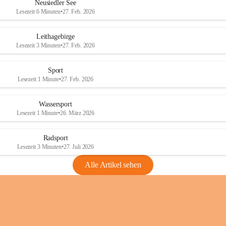
e
e
Neusiedler See
r
r
Lesezeit 6 Minuten
•
27. Feb. 2026
S
S
e
e
Leithagebirge
e
e
Lesezeit 3 Minuten
•
27. Feb. 2026
Sport
Lesezeit 1 Minute
•
27. Feb. 2026
Wassersport
Lesezeit 1 Minute
•
26. März 2026
Radsport
Lesezeit 3 Minuten
•
27. Juli 2026
Alle Artikel sehen