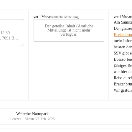
B
B
vor 1 Monat
vor 1 Monat
Amtliche Mitteilung
r
r
Am Samstag
Der geteilte Inhalt (Amtliche
e
e
29
Den ganzen
Mitteilung) ist nicht mehr
i
i
 12:30
AU
verfügbar.
Breitenbru
t
t
Eisenstädter Straße 18, 7091 Breitenbrunn am Neusiedler See, AUT
G
mehr Infor
e
e
heizten da
n
n
SSV gibt es
b
b
r
r
Ebenso feie
u
u
jähriges B
n
n
war hier d
n
n
Reise durc
a
a
Breitenbrun
m
m
Wir gratul
N
N
e
e
u
u
s
s
i
i
Welterbe-Naturpark
e
e
Lesezeit 1 Minute
•
27. Feb. 2026
d
d
l
l