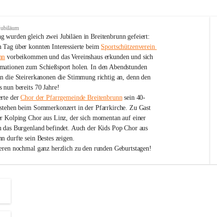
Jubiläum
 wurden gleich zwei Jubiläen in Breitenbrunn gefeiert: 
 Tag über konnten Interessierte beim 
Sportschützenverein 
nn
 vorbeikommen und das Vereinshaus erkunden und sich 
mationen zum Schießsport holen. In den Abendstunden 
nn die Steirerkanonen die Stimmung richtig an, denn den 
 nun bereits 70 Jahre!
rte der 
Chor der Pfarrgemeinde Breitenbrunn
 sein 40-
estehen beim Sommerkonzert in der Pfarrkirche. Zu Gast 
er Kolping Chor aus Linz, der sich momentan auf einer 
h das Burgenland befindet. Auch der Kids Pop Chor aus 
n durfte sein Bestes zeigen.
ieren nochmal ganz herzlich zu den runden Geburtstagen!