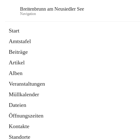
Breitenbrunn am Neusiedler See
Navigation
Start
Amtstafel
Formulare
Beiträge
18 Schnellzugriffe
Artikel
Gemeindeservice
7 Schnellzugriffe
Alben
Veranstaltungen
Müllkalender
Dateien
Öffnungszeiten
Kontakte
Standorte