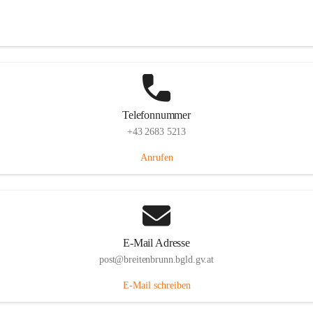
Eisenstädterstraße 18, 7091 Breitenbrunn am Neusiedler See, AUT
Auf Karte ansehen
Telefonnummer
+43 2683 5213
Anrufen
E-Mail Adresse
post@breitenbrunn.bgld.gv.at
E-Mail schreiben