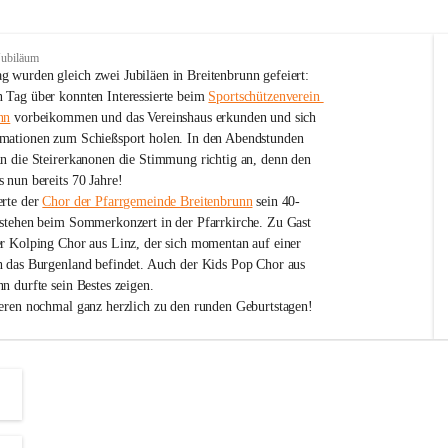
Jubiläum
 wurden gleich zwei Jubiläen in Breitenbrunn gefeiert: 
 Tag über konnten Interessierte beim 
Sportschützenverein 
nn
 vorbeikommen und das Vereinshaus erkunden und sich 
mationen zum Schießsport holen. In den Abendstunden 
nn die Steirerkanonen die Stimmung richtig an, denn den 
 nun bereits 70 Jahre!
rte der 
Chor der Pfarrgemeinde Breitenbrunn
 sein 40-
estehen beim Sommerkonzert in der Pfarrkirche. Zu Gast 
er Kolping Chor aus Linz, der sich momentan auf einer 
h das Burgenland befindet. Auch der Kids Pop Chor aus 
n durfte sein Bestes zeigen.
ieren nochmal ganz herzlich zu den runden Geburtstagen!