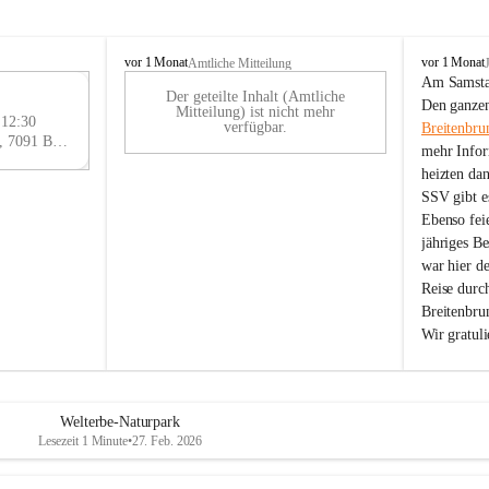
B
B
vor 1 Monat
vor 1 Monat
Amtliche Mitteilung
r
r
Am Samstag
Der geteilte Inhalt (Amtliche
e
e
29
Den ganzen
Mitteilung) ist nicht mehr
i
i
 12:30
AU
verfügbar.
Breitenbru
t
t
Eisenstädter Straße 18, 7091 Breitenbrunn am Neusiedler See, AUT
G
mehr Infor
e
e
heizten da
n
n
SSV gibt es
b
b
r
r
Ebenso feie
u
u
jähriges B
n
n
war hier d
n
n
Reise durc
a
a
Breitenbrun
m
m
Wir gratul
N
N
e
e
u
u
s
s
i
i
Welterbe-Naturpark
e
e
Lesezeit 1 Minute
•
27. Feb. 2026
d
d
l
l