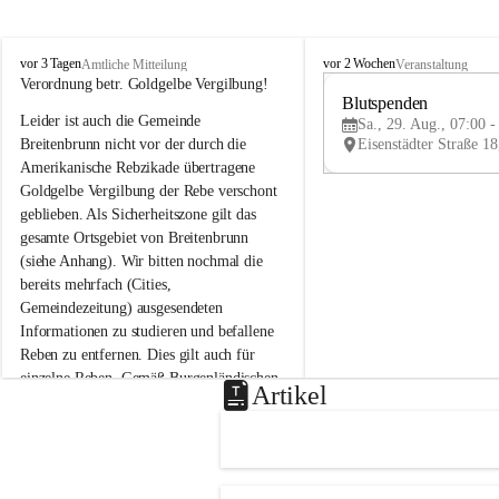
B
B
vor 3 Tagen
vor 2 Wochen
Amtliche Mitteilung
Veranstaltung
r
r
Verordnung betr. Goldgelbe Vergilbung!
e
e
Blutspenden
Leider ist auch die Gemeinde 
i
i
Sa., 29. Aug., 07:00 -
t
t
Breitenbrunn nicht vor der durch die 
e
e
Amerikanische Rebzikade übertragene 
n
n
Goldgelbe Vergilbung der Rebe verschont 
b
b
geblieben. Als Sicherheitszone gilt das 
r
r
gesamte Ortsgebiet von Breitenbrunn 
u
u
(siehe Anhang). Wir bitten nochmal die 
n
n
n
n
bereits mehrfach (Cities, 
a
a
Gemeindezeitung) ausgesendeten 
m
m
Informationen zu studieren und befallene 
N
N
Reben zu entfernen. Dies gilt auch für 
e
e
einzelne Reben. Gemäß Burgenländischen 
u
u
Artikel
Weinbaugesetz sind nicht gepflegte oder 
s
s
i
i
unzulässige Weingärten zu roden! Bitte 
e
e
helfen wir zusammen um unsere Winzer 
d
d
vor den prognostizierten Ernteausfällen 
l
l
und den daraus folgenden wirtschaftlichen 