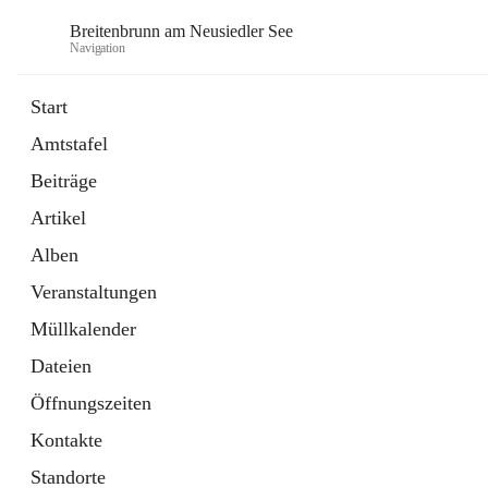
Breitenbrunn am Neusiedler See
Navigation
Start
Amtstafel
Formulare
Beiträge
18 Schnellzugriffe
Artikel
Gemeindeservice
7 Schnellzugriffe
Alben
Veranstaltungen
Müllkalender
Dateien
Öffnungszeiten
Kontakte
Standorte