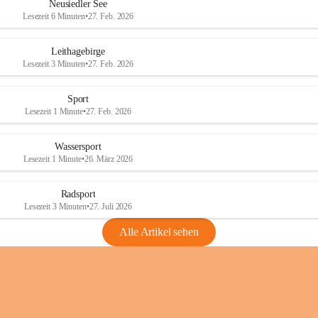
e
e
Neusiedler See
r
r
Lesezeit 6 Minuten
•
27. Feb. 2026
S
S
e
e
Leithagebirge
e
e
Lesezeit 3 Minuten
•
27. Feb. 2026
Sport
Lesezeit 1 Minute
•
27. Feb. 2026
Wassersport
Lesezeit 1 Minute
•
26. März 2026
Radsport
Lesezeit 3 Minuten
•
27. Juli 2026
Alle Artikel sehen