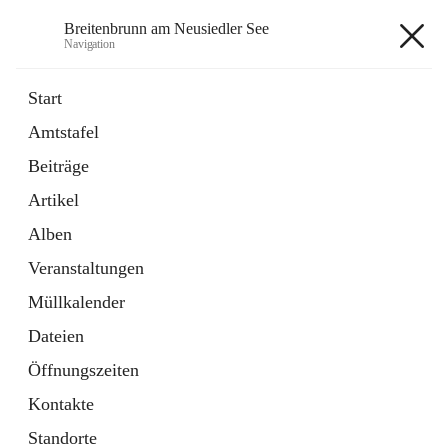
Breitenbrunn am Neusiedler See
Navigation
Breitenbrunn am Neusiedler See
Start
Amtstafel
Formulare
Beiträge
18 Schnellzugriffe
Artikel
Gemeindeservice
7 Schnellzugriffe
Alben
Veranstaltungen
+7
Müllkalender
Dateien
Öffnungszeiten
Kontakte
Hauptadresse
Standorte