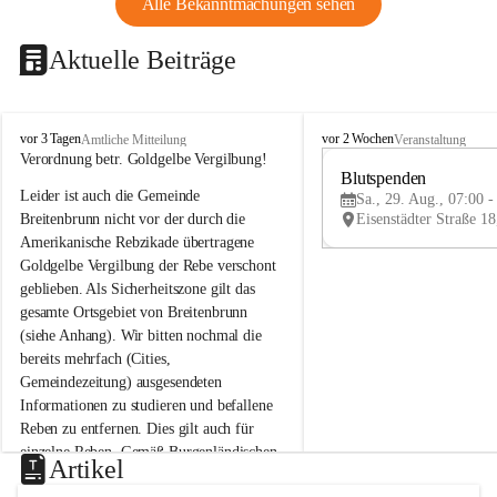
Alle Bekanntmachungen sehen
Aktuelle Beiträge
B
B
vor 3 Tagen
vor 2 Wochen
Amtliche Mitteilung
Veranstaltung
r
r
Verordnung betr. Goldgelbe Vergilbung!
e
e
Blutspenden
Leider ist auch die Gemeinde 
i
i
Sa., 29. Aug., 07:00 -
t
t
Breitenbrunn nicht vor der durch die 
e
e
Amerikanische Rebzikade übertragene 
n
n
Goldgelbe Vergilbung der Rebe verschont 
b
b
geblieben. Als Sicherheitszone gilt das 
r
r
gesamte Ortsgebiet von Breitenbrunn 
u
u
(siehe Anhang). Wir bitten nochmal die 
n
n
n
n
bereits mehrfach (Cities, 
a
a
Gemeindezeitung) ausgesendeten 
m
m
Informationen zu studieren und befallene 
N
N
Reben zu entfernen. Dies gilt auch für 
e
e
einzelne Reben. Gemäß Burgenländischen 
u
u
Artikel
Weinbaugesetz sind nicht gepflegte oder 
s
s