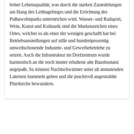
hoher Lebensqualität, was durch die starken Zusiedelungen 
am Hang des Leithagebirges und die Errichtung des 
Pußtawohnparks unterstrichen wird. Wasser- und Radsport, 
Wein, Kunst und Kulinarik sind die Markenzeichen eines 
Ortes, welcher es als einer der wenigen geschafft hat bei 
Betriebsansiedlungen auf stille und hundertprozentig 
umweltschonende Industrie- und Gewerbebetriebe zu 
setzen. Auch die Infrastruktur im Dorfzentrum wurde 
harmonisch an die noch immer erhaltene alte Bausbustanz 
angepaßt. So können Nachtschwärmer unter alt anmutenden 
Laternen bummeln gehen und die prachtvoll angestrahlte 
Pfarrkirche bewundern.

Der Weinbau dominert heute nicht mehr, ist aber integrativer 
Bestandteil der Kultur des Ortes, da man hier schon lange 
von Massenweinbau auf Qualitätsweinbau umgestellt hat. 
So ist es auch nicht verwunderlich, dass eines der historisch 
wertvollsten Gebäude die Ortsvinothek beherbergt und dass 
der Kellering ein beliebtes Ziel darstellt.
