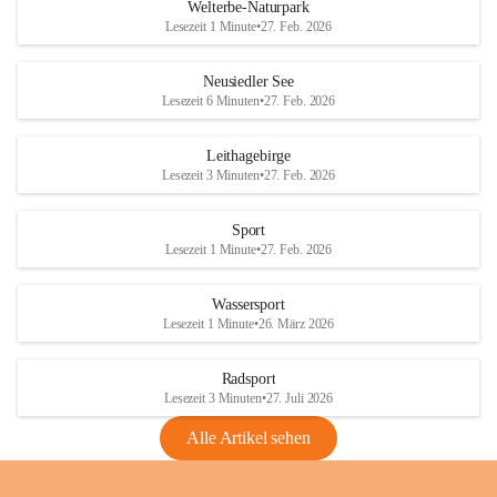
i
i
unzulässige Weingärten zu roden! Bitte 
Welterbe-Naturpark
e
e
helfen wir zusammen um unsere Winzer 
Lesezeit 1 Minute
•
27. Feb. 2026
d
d
vor den prognostizierten Ernteausfällen 
l
l
und den daraus folgenden wirtschaftlichen 
e
e
Neusiedler See
Schäden zu bewahren.
r
r
Lesezeit 6 Minuten
•
27. Feb. 2026
S
S
Verordnungen
e
e
Leithagebirge
04.08.2026
e
e
Lesezeit 3 Minuten
•
27. Feb. 2026
Maßnahmen zur Bekämpfung
der Goldgelben Vergilbung der
Sport
Rebe und der Amerikanischen
Lesezeit 1 Minute
•
27. Feb. 2026
Rebzikade
Anhang VBl. EU Nr. 18
Wassersport
_2026
Lesezeit 1 Minute
•
26. März 2026
1 Seite
•
1,4 MB
Radsport
VBl. EU Nr. 18_2026
Lesezeit 3 Minuten
•
27. Juli 2026
2 Seiten
•
2,1 MB
Alle Artikel sehen