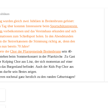
Jubiläum
 wurden gleich zwei Jubiläen in Breitenbrunn gefeiert: 
 Tag über konnten Interessierte beim 
Sportschützenverein 
nn
 vorbeikommen und das Vereinshaus erkunden und sich 
mationen zum Schießsport holen. In den Abendstunden 
nn die Steirerkanonen die Stimmung richtig an, denn den 
 nun bereits 70 Jahre!
rte der 
Chor der Pfarrgemeinde Breitenbrunn
 sein 40-
estehen beim Sommerkonzert in der Pfarrkirche. Zu Gast 
er Kolping Chor aus Linz, der sich momentan auf einer 
h das Burgenland befindet. Auch der Kids Pop Chor aus 
n durfte sein Bestes zeigen.
ieren nochmal ganz herzlich zu den runden Geburtstagen!