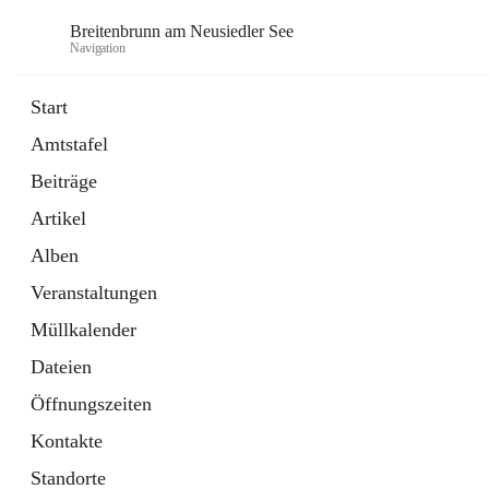
Breitenbrunn am Neusiedler See
Navigation
Start
Amtstafel
Formulare
Beiträge
18 Schnellzugriffe
Artikel
Gemeindeservice
7 Schnellzugriffe
Alben
Veranstaltungen
Müllkalender
Dateien
Öffnungszeiten
Kontakte
Standorte