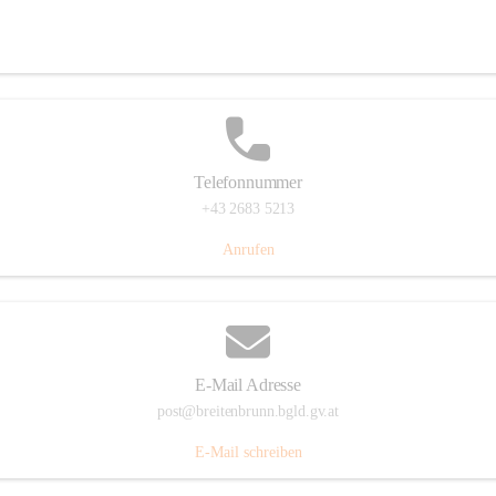
Eisenstädterstraße 18, 7091 Breitenbrunn am Neusiedler See, AUT
Auf Karte ansehen
Telefonnummer
+43 2683 5213
Anrufen
E-Mail Adresse
post@breitenbrunn.bgld.gv.at
E-Mail schreiben