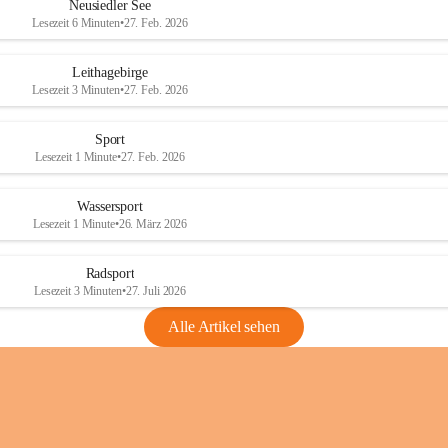
e
e
Neusiedler See
r
r
Lesezeit 6 Minuten
•
27. Feb. 2026
S
S
e
e
Leithagebirge
e
e
Lesezeit 3 Minuten
•
27. Feb. 2026
Sport
Lesezeit 1 Minute
•
27. Feb. 2026
Wassersport
Lesezeit 1 Minute
•
26. März 2026
Radsport
Lesezeit 3 Minuten
•
27. Juli 2026
Alle Artikel sehen