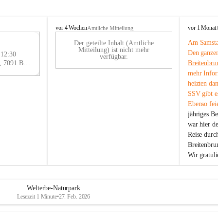
B
B
vor 4 Wochen
vor 1 Monat
Amtliche Mitteilung
r
r
Am Samstag
Der geteilte Inhalt (Amtliche
e
e
29
Mitteilung) ist nicht mehr
Den ganzen
i
i
 12:30
AU
verfügbar.
t
t
Eisenstädter Straße 18, 7091 Breitenbrunn am Neusiedler See, AUT
Breitenbru
G
e
e
mehr Infor
n
n
heizten da
b
b
SSV gibt es
r
r
Ebenso feie
u
u
jähriges B
n
n
n
n
war hier d
a
a
Reise durc
m
m
Breitenbrun
N
N
Wir gratul
e
e
u
u
s
s
i
i
Welterbe-Naturpark
e
e
Lesezeit 1 Minute
•
27. Feb. 2026
d
d
l
l