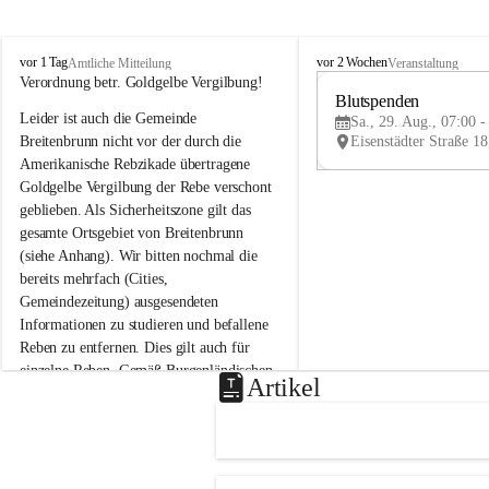
B
B
vor 1 Tag
vor 2 Wochen
Amtliche Mitteilung
Veranstaltung
r
r
Verordnung betr. Goldgelbe Vergilbung!
e
e
Blutspenden
Leider ist auch die Gemeinde 
i
i
Sa., 29. Aug., 07:00 -
t
t
Breitenbrunn nicht vor der durch die 
e
e
Amerikanische Rebzikade übertragene 
n
n
Goldgelbe Vergilbung der Rebe verschont 
b
b
geblieben. Als Sicherheitszone gilt das 
r
r
gesamte Ortsgebiet von Breitenbrunn 
u
u
(siehe Anhang). Wir bitten nochmal die 
n
n
n
n
bereits mehrfach (Cities, 
a
a
Gemeindezeitung) ausgesendeten 
m
m
Informationen zu studieren und befallene 
N
N
Reben zu entfernen. Dies gilt auch für 
e
e
einzelne Reben. Gemäß Burgenländischen 
u
u
Artikel
Weinbaugesetz sind nicht gepflegte oder 
s
s
i
i
unzulässige Weingärten zu roden! Bitte 
e
e
helfen wir zusammen um unsere Winzer 
d
d
vor den prognostizierten Ernteausfällen 
l
l
und den daraus folgenden wirtschaftlichen 