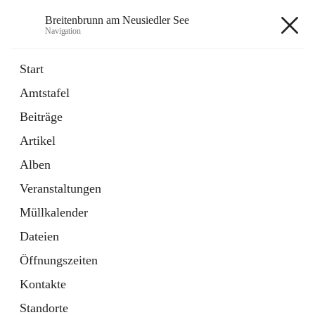
Breitenbrunn am Neusiedler See
Navigation
Breitenbrunn am Neusiedler See
Start
Amtstafel
Formulare
Beiträge
18 Schnellzugriffe
Artikel
Gemeindeservice
7 Schnellzugriffe
Alben
Veranstaltungen
+7
Müllkalender
Dateien
Öffnungszeiten
Kontakte
Hauptadresse
Standorte