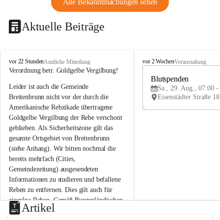
Alle Bekanntmachungen sehen
Aktuelle Beiträge
B
B
vor 22 Stunden
vor 2 Wochen
Amtliche Mitteilung
Veranstaltung
r
r
Verordnung betr. Goldgelbe Vergilbung!
e
e
Blutspenden
Leider ist auch die Gemeinde 
i
i
Sa., 29. Aug., 07:00 -
t
t
Breitenbrunn nicht vor der durch die 
e
e
Amerikanische Rebzikade übertragene 
n
n
Goldgelbe Vergilbung der Rebe verschont 
b
b
geblieben. Als Sicherheitszone gilt das 
r
r
gesamte Ortsgebiet von Breitenbrunn 
u
u
(siehe Anhang). Wir bitten nochmal die 
n
n
n
n
bereits mehrfach (Cities, 
a
a
Gemeindezeitung) ausgesendeten 
m
m
Informationen zu studieren und befallene 
N
N
Reben zu entfernen. Dies gilt auch für 
e
e
einzelne Reben. Gemäß Burgenländischen 
u
u
Artikel
Weinbaugesetz sind nicht gepflegte oder 
s
s