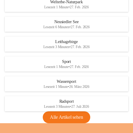
i
i
unzulässige Weingärten zu roden! Bitte 
Welterbe-Naturpark
e
e
helfen wir zusammen um unsere Winzer 
Lesezeit 1 Minute
•
27. Feb. 2026
d
d
vor den prognostizierten Ernteausfällen 
l
l
und den daraus folgenden wirtschaftlichen 
e
e
Neusiedler See
Schäden zu bewahren.
r
r
Lesezeit 6 Minuten
•
27. Feb. 2026
S
S
Verordnungen
e
e
Leithagebirge
04.08.2026
e
e
Lesezeit 3 Minuten
•
27. Feb. 2026
Maßnahmen zur Bekämpfung
der Goldgelben Vergilbung der
Sport
Rebe und der Amerikanischen
Lesezeit 1 Minute
•
27. Feb. 2026
Rebzikade
Anhang VBl. EU Nr. 18
Wassersport
_2026
Lesezeit 1 Minute
•
26. März 2026
1 Seite
•
1,4 MB
Radsport
VBl. EU Nr. 18_2026
Lesezeit 3 Minuten
•
27. Juli 2026
2 Seiten
•
2,1 MB
Alle Artikel sehen