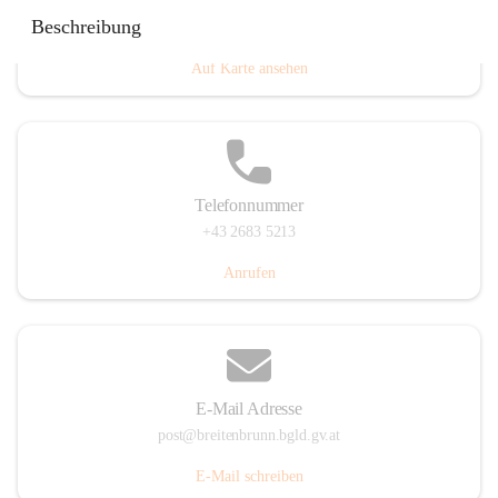
Eisenstädterstraße 18, 7091 Breitenbrunn am Neusiedler
Beschreibung
See, AUT
Auf Karte ansehen
Telefonnummer
+43 2683 5213
Anrufen
E-Mail Adresse
post@breitenbrunn.bgld.gv.at
E-Mail schreiben