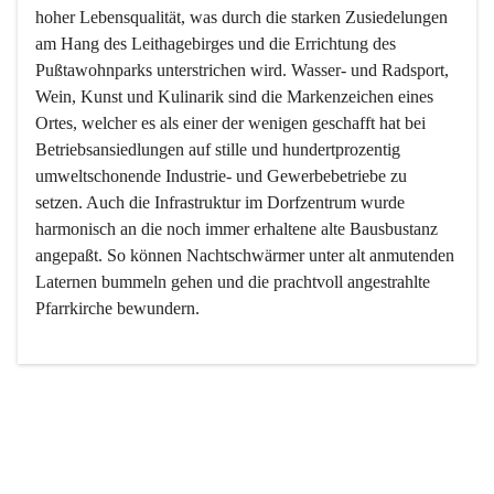
hoher Lebensqualität, was durch die starken Zusiedelungen 
am Hang des Leithagebirges und die Errichtung des 
Pußtawohnparks unterstrichen wird. Wasser- und Radsport, 
Wein, Kunst und Kulinarik sind die Markenzeichen eines 
Ortes, welcher es als einer der wenigen geschafft hat bei 
Betriebsansiedlungen auf stille und hundertprozentig 
umweltschonende Industrie- und Gewerbebetriebe zu 
setzen. Auch die Infrastruktur im Dorfzentrum wurde 
harmonisch an die noch immer erhaltene alte Bausbustanz 
angepaßt. So können Nachtschwärmer unter alt anmutenden 
Laternen bummeln gehen und die prachtvoll angestrahlte 
Pfarrkirche bewundern.

Der Weinbau dominert heute nicht mehr, ist aber integrativer 
Bestandteil der Kultur des Ortes, da man hier schon lange 
von Massenweinbau auf Qualitätsweinbau umgestellt hat. 
So ist es auch nicht verwunderlich, dass eines der historisch 
wertvollsten Gebäude die Ortsvinothek beherbergt und dass 
der Kellering ein beliebtes Ziel darstellt.
