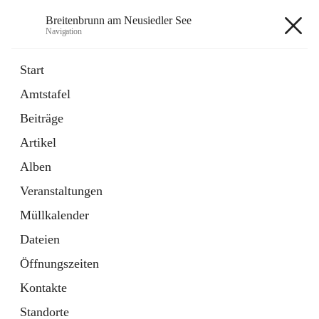
Breitenbrunn am Neusiedler See
Navigation
Breitenbrunn am Neusiedler See
Start
Amtstafel
Formulare
Beiträge
18 Schnellzugriffe
Artikel
Gemeindeservice
7 Schnellzugriffe
Alben
Veranstaltungen
+7
Müllkalender
Dateien
Öffnungszeiten
Kontakte
Hauptadresse
Standorte