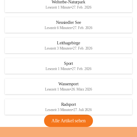
i
i
unzulässige Weingärten zu roden! Bitte 
Welterbe-Naturpark
e
e
helfen wir zusammen um unsere Winzer 
Lesezeit 1 Minute
•
27. Feb. 2026
d
d
vor den prognostizierten Ernteausfällen 
l
l
und den daraus folgenden wirtschaftlichen 
e
e
Neusiedler See
Schäden zu bewahren.
r
r
Lesezeit 6 Minuten
•
27. Feb. 2026
S
S
Verordnungen
e
e
Leithagebirge
04.08.2026
e
e
Lesezeit 3 Minuten
•
27. Feb. 2026
Maßnahmen zur Bekämpfung
der Goldgelben Vergilbung der
Sport
Rebe und der Amerikanischen
Lesezeit 1 Minute
•
27. Feb. 2026
Rebzikade
Anhang VBl. EU Nr. 18
Wassersport
_2026
Lesezeit 1 Minute
•
26. März 2026
1 Seite
•
1,4 MB
Radsport
VBl. EU Nr. 18_2026
Lesezeit 3 Minuten
•
27. Juli 2026
2 Seiten
•
2,1 MB
Alle Artikel sehen