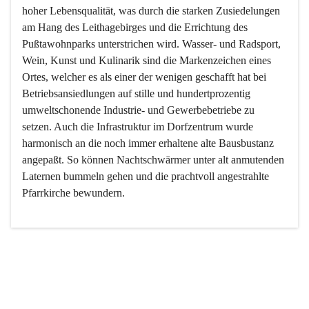
hoher Lebensqualität, was durch die starken Zusiedelungen 
am Hang des Leithagebirges und die Errichtung des 
Pußtawohnparks unterstrichen wird. Wasser- und Radsport, 
Wein, Kunst und Kulinarik sind die Markenzeichen eines 
Ortes, welcher es als einer der wenigen geschafft hat bei 
Betriebsansiedlungen auf stille und hundertprozentig 
umweltschonende Industrie- und Gewerbebetriebe zu 
setzen. Auch die Infrastruktur im Dorfzentrum wurde 
harmonisch an die noch immer erhaltene alte Bausbustanz 
angepaßt. So können Nachtschwärmer unter alt anmutenden 
Laternen bummeln gehen und die prachtvoll angestrahlte 
Pfarrkirche bewundern.

Der Weinbau dominert heute nicht mehr, ist aber integrativer 
Bestandteil der Kultur des Ortes, da man hier schon lange 
von Massenweinbau auf Qualitätsweinbau umgestellt hat. 
So ist es auch nicht verwunderlich, dass eines der historisch 
wertvollsten Gebäude die Ortsvinothek beherbergt und dass 
der Kellering ein beliebtes Ziel darstellt.
