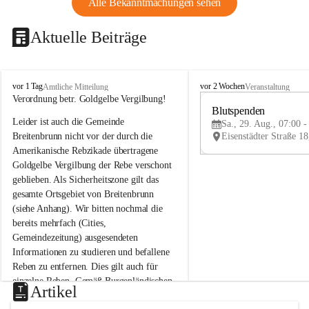
Alle Bekanntmachungen sehen
Aktuelle Beiträge
B
B
vor 1 Tag
vor 2 Wochen
Amtliche Mitteilung
Veranstaltung
r
r
Verordnung betr. Goldgelbe Vergilbung!
e
e
Blutspenden
Leider ist auch die Gemeinde 
i
i
Sa., 29. Aug., 07:00 -
t
t
Breitenbrunn nicht vor der durch die 
e
e
Amerikanische Rebzikade übertragene 
n
n
Goldgelbe Vergilbung der Rebe verschont 
b
b
geblieben. Als Sicherheitszone gilt das 
r
r
gesamte Ortsgebiet von Breitenbrunn 
u
u
(siehe Anhang). Wir bitten nochmal die 
n
n
n
n
bereits mehrfach (Cities, 
a
a
Gemeindezeitung) ausgesendeten 
m
m
Informationen zu studieren und befallene 
N
N
Reben zu entfernen. Dies gilt auch für 
e
e
einzelne Reben. Gemäß Burgenländischen 
u
u
Artikel
Weinbaugesetz sind nicht gepflegte oder 
s
s