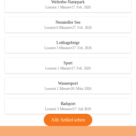
i
i
unzulässige Weingärten zu roden! Bitte 
Welterbe-Naturpark
e
e
helfen wir zusammen um unsere Winzer 
Lesezeit 1 Minute
•
27. Feb. 2026
d
d
vor den prognostizierten Ernteausfällen 
l
l
und den daraus folgenden wirtschaftlichen 
e
e
Neusiedler See
Schäden zu bewahren.
r
r
Lesezeit 6 Minuten
•
27. Feb. 2026
S
S
Verordnungen
e
e
Leithagebirge
04.08.2026
e
e
Lesezeit 3 Minuten
•
27. Feb. 2026
Maßnahmen zur Bekämpfung
der Goldgelben Vergilbung der
Sport
Rebe und der Amerikanischen
Lesezeit 1 Minute
•
27. Feb. 2026
Rebzikade
Anhang VBl. EU Nr. 18
Wassersport
_2026
Lesezeit 1 Minute
•
26. März 2026
1 Seite
•
1,4 MB
Radsport
VBl. EU Nr. 18_2026
Lesezeit 3 Minuten
•
27. Juli 2026
2 Seiten
•
2,1 MB
Alle Artikel sehen