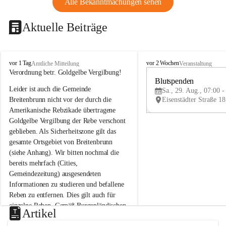
Alle Bekanntmachungen sehen
Aktuelle Beiträge
B
B
vor 1 Tag
vor 2 Wochen
Amtliche Mitteilung
Veranstaltung
r
r
Verordnung betr. Goldgelbe Vergilbung!
e
e
Blutspenden
Leider ist auch die Gemeinde 
i
i
Sa., 29. Aug., 07:00 -
t
t
Breitenbrunn nicht vor der durch die 
e
e
Amerikanische Rebzikade übertragene 
n
n
Goldgelbe Vergilbung der Rebe verschont 
b
b
geblieben. Als Sicherheitszone gilt das 
r
r
gesamte Ortsgebiet von Breitenbrunn 
u
u
(siehe Anhang). Wir bitten nochmal die 
n
n
n
n
bereits mehrfach (Cities, 
a
a
Gemeindezeitung) ausgesendeten 
m
m
Informationen zu studieren und befallene 
N
N
Reben zu entfernen. Dies gilt auch für 
e
e
einzelne Reben. Gemäß Burgenländischen 
u
u
Artikel
Weinbaugesetz sind nicht gepflegte oder 
s
s