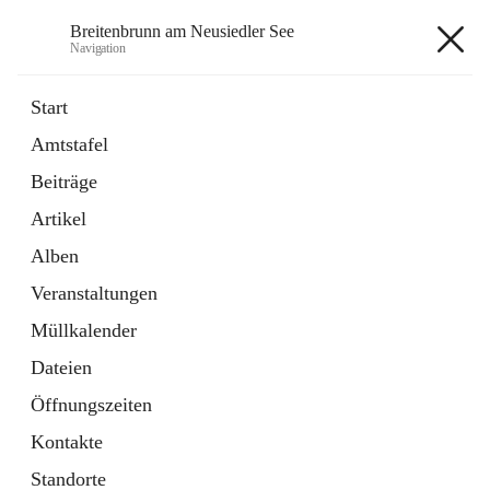
Breitenbrunn am Neusiedler See
Navigation
Breitenbrunn am Neusiedler See
Start
Amtstafel
Formulare
Beiträge
18 Schnellzugriffe
Artikel
Gemeindeservice
7 Schnellzugriffe
Alben
Veranstaltungen
+7
Müllkalender
Dateien
Öffnungszeiten
Kontakte
Hauptadresse
Standorte