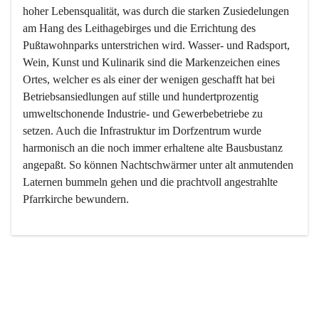
hoher Lebensqualität, was durch die starken Zusiedelungen 
am Hang des Leithagebirges und die Errichtung des 
Pußtawohnparks unterstrichen wird. Wasser- und Radsport, 
Wein, Kunst und Kulinarik sind die Markenzeichen eines 
Ortes, welcher es als einer der wenigen geschafft hat bei 
Betriebsansiedlungen auf stille und hundertprozentig 
umweltschonende Industrie- und Gewerbebetriebe zu 
setzen. Auch die Infrastruktur im Dorfzentrum wurde 
harmonisch an die noch immer erhaltene alte Bausbustanz 
angepaßt. So können Nachtschwärmer unter alt anmutenden 
Laternen bummeln gehen und die prachtvoll angestrahlte 
Pfarrkirche bewundern.

Der Weinbau dominert heute nicht mehr, ist aber integrativer 
Bestandteil der Kultur des Ortes, da man hier schon lange 
von Massenweinbau auf Qualitätsweinbau umgestellt hat. 
So ist es auch nicht verwunderlich, dass eines der historisch 
wertvollsten Gebäude die Ortsvinothek beherbergt und dass 
der Kellering ein beliebtes Ziel darstellt.
