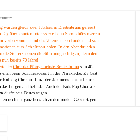
Jubiläum
 wurden gleich zwei Jubiläen in Breitenbrunn gefeiert: 
 Tag über konnten Interessierte beim 
Sportschützenverein 
nn
 vorbeikommen und das Vereinshaus erkunden und sich 
mationen zum Schießsport holen. In den Abendstunden 
nn die Steirerkanonen die Stimmung richtig an, denn den 
 nun bereits 70 Jahre!
rte der 
Chor der Pfarrgemeinde Breitenbrunn
 sein 40-
estehen beim Sommerkonzert in der Pfarrkirche. Zu Gast 
er Kolping Chor aus Linz, der sich momentan auf einer 
h das Burgenland befindet. Auch der Kids Pop Chor aus 
n durfte sein Bestes zeigen.
ieren nochmal ganz herzlich zu den runden Geburtstagen!