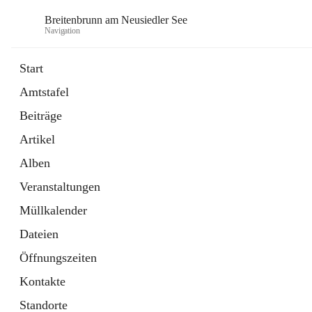
Breitenbrunn am Neusiedler See
Navigation
Start
Amtstafel
Formulare
Beiträge
18 Schnellzugriffe
Artikel
Gemeindeservice
7 Schnellzugriffe
Alben
Veranstaltungen
Müllkalender
Dateien
Öffnungszeiten
Kontakte
Standorte