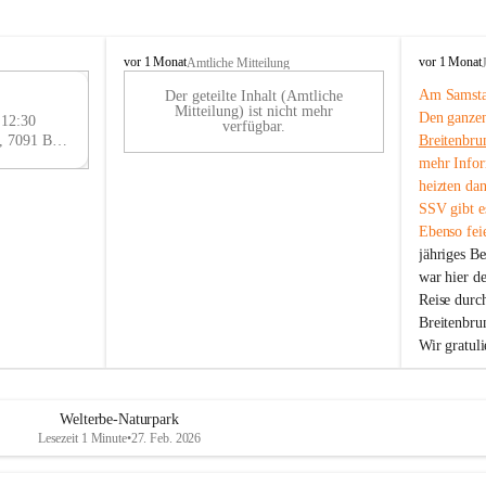
B
B
vor 1 Monat
vor 1 Monat
Amtliche Mitteilung
r
r
Am Samstag
Der geteilte Inhalt (Amtliche
e
e
29
Mitteilung) ist nicht mehr
Den ganzen
i
i
 12:30
AU
verfügbar.
t
t
Eisenstädter Straße 18, 7091 Breitenbrunn am Neusiedler See, AUT
Breitenbru
G
e
e
mehr Infor
n
n
heizten da
b
b
SSV gibt es
r
r
Ebenso feie
u
u
jähriges B
n
n
n
n
war hier d
a
a
Reise durc
m
m
Breitenbrun
N
N
Wir gratul
e
e
u
u
s
s
i
i
Welterbe-Naturpark
e
e
Lesezeit 1 Minute
•
27. Feb. 2026
d
d
l
l