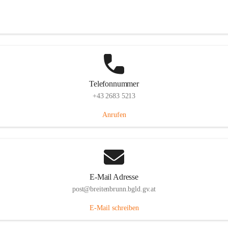
Eisenstädterstraße 18, 7091 Breitenbrunn am Neusiedler See, AUT
Auf Karte ansehen
Telefonnummer
+43 2683 5213
Anrufen
E-Mail Adresse
post@breitenbrunn.bgld.gv.at
E-Mail schreiben