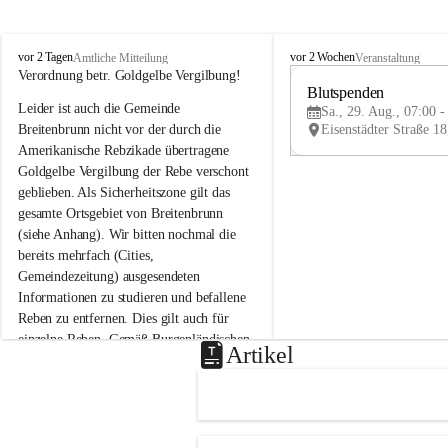
B
B
vor 2 Tagen
vor 2 Wochen
Amtliche Mitteilung
Veranstaltung
r
r
Verordnung betr. Goldgelbe Vergilbung!
e
e
Blutspenden
Leider ist auch die Gemeinde 
i
i
Sa., 29. Aug., 07:00 -
t
t
Breitenbrunn nicht vor der durch die 
e
e
Amerikanische Rebzikade übertragene 
n
n
Goldgelbe Vergilbung der Rebe verschont 
b
b
geblieben. Als Sicherheitszone gilt das 
r
r
gesamte Ortsgebiet von Breitenbrunn 
u
u
(siehe Anhang). Wir bitten nochmal die 
n
n
n
n
bereits mehrfach (Cities, 
a
a
Gemeindezeitung) ausgesendeten 
m
m
Informationen zu studieren und befallene 
N
N
Reben zu entfernen. Dies gilt auch für 
e
e
einzelne Reben. Gemäß Burgenländischen 
u
u
Artikel
Weinbaugesetz sind nicht gepflegte oder 
s
s
i
i
unzulässige Weingärten zu roden! Bitte 
e
e
helfen wir zusammen um unsere Winzer 
d
d
vor den prognostizierten Ernteausfällen 
l
l
und den daraus folgenden wirtschaftlichen 