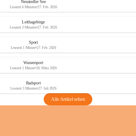
e
e
Neusiedler See
r
r
Lesezeit 6 Minuten
•
27. Feb. 2026
S
S
e
e
Leithagebirge
e
e
Lesezeit 3 Minuten
•
27. Feb. 2026
Sport
Lesezeit 1 Minute
•
27. Feb. 2026
Wassersport
Lesezeit 1 Minute
•
26. März 2026
Radsport
Lesezeit 3 Minuten
•
27. Juli 2026
Alle Artikel sehen