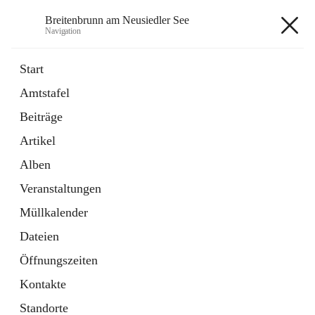
Breitenbrunn am Neusiedler See
Navigation
Breitenbrunn am Neusiedler See
Start
Amtstafel
Formulare
Beiträge
18 Schnellzugriffe
Artikel
Gemeindeservice
7 Schnellzugriffe
Alben
Veranstaltungen
+7
Müllkalender
Dateien
Öffnungszeiten
Kontakte
Hauptadresse
Standorte