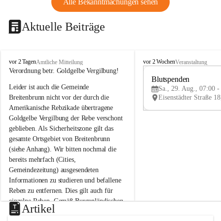
Alle Bekanntmachungen sehen
Aktuelle Beiträge
B
B
vor 2 Tagen
vor 2 Wochen
Amtliche Mitteilung
Veranstaltung
r
r
Verordnung betr. Goldgelbe Vergilbung!
e
e
Blutspenden
Leider ist auch die Gemeinde 
i
i
Sa., 29. Aug., 07:00 -
t
t
Breitenbrunn nicht vor der durch die 
e
e
Amerikanische Rebzikade übertragene 
n
n
Goldgelbe Vergilbung der Rebe verschont 
b
b
geblieben. Als Sicherheitszone gilt das 
r
r
gesamte Ortsgebiet von Breitenbrunn 
u
u
(siehe Anhang). Wir bitten nochmal die 
n
n
n
n
bereits mehrfach (Cities, 
a
a
Gemeindezeitung) ausgesendeten 
m
m
Informationen zu studieren und befallene 
N
N
Reben zu entfernen. Dies gilt auch für 
e
e
einzelne Reben. Gemäß Burgenländischen 
u
u
Artikel
Weinbaugesetz sind nicht gepflegte oder 
s
s