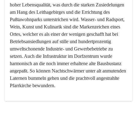
hoher Lebensqualität, was durch die starken Zusiedelungen 
am Hang des Leithagebirges und die Errichtung des 
Pußtawohnparks unterstrichen wird. Wasser- und Radsport, 
Wein, Kunst und Kulinarik sind die Markenzeichen eines 
Ortes, welcher es als einer der wenigen geschafft hat bei 
Betriebsansiedlungen auf stille und hundertprozentig 
umweltschonende Industrie- und Gewerbebetriebe zu 
setzen. Auch die Infrastruktur im Dorfzentrum wurde 
harmonisch an die noch immer erhaltene alte Bausbustanz 
angepaßt. So können Nachtschwärmer unter alt anmutenden 
Laternen bummeln gehen und die prachtvoll angestrahlte 
Pfarrkirche bewundern.

Der Weinbau dominert heute nicht mehr, ist aber integrativer 
Bestandteil der Kultur des Ortes, da man hier schon lange 
von Massenweinbau auf Qualitätsweinbau umgestellt hat. 
So ist es auch nicht verwunderlich, dass eines der historisch 
wertvollsten Gebäude die Ortsvinothek beherbergt und dass 
der Kellering ein beliebtes Ziel darstellt.
