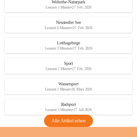
i
i
unzulässige Weingärten zu roden! Bitte 
Welterbe-Naturpark
e
e
helfen wir zusammen um unsere Winzer 
Lesezeit 1 Minute
•
27. Feb. 2026
d
d
vor den prognostizierten Ernteausfällen 
l
l
und den daraus folgenden wirtschaftlichen 
e
e
Neusiedler See
Schäden zu bewahren.
r
r
Lesezeit 6 Minuten
•
27. Feb. 2026
S
S
Verordnungen
e
e
Leithagebirge
04.08.2026
e
e
Lesezeit 3 Minuten
•
27. Feb. 2026
Maßnahmen zur Bekämpfung
der Goldgelben Vergilbung der
Sport
Rebe und der Amerikanischen
Lesezeit 1 Minute
•
27. Feb. 2026
Rebzikade
Anhang VBl. EU Nr. 18
Wassersport
_2026
Lesezeit 1 Minute
•
26. März 2026
1 Seite
•
1,4 MB
Radsport
VBl. EU Nr. 18_2026
Lesezeit 3 Minuten
•
27. Juli 2026
2 Seiten
•
2,1 MB
Alle Artikel sehen