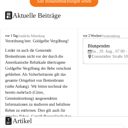
Alle Bekanntmachungen sehen
Aktuelle Beiträge
B
B
vor 1 Tag
vor 2 Wochen
Amtliche Mitteilung
Veranstaltung
r
r
Verordnung betr. Goldgelbe Vergilbung!
e
e
Blutspenden
Leider ist auch die Gemeinde 
i
i
Sa., 29. Aug., 07:00 -
t
t
Breitenbrunn nicht vor der durch die 
e
e
Amerikanische Rebzikade übertragene 
n
n
Goldgelbe Vergilbung der Rebe verschont 
b
b
geblieben. Als Sicherheitszone gilt das 
r
r
gesamte Ortsgebiet von Breitenbrunn 
u
u
(siehe Anhang). Wir bitten nochmal die 
n
n
n
n
bereits mehrfach (Cities, 
a
a
Gemeindezeitung) ausgesendeten 
m
m
Informationen zu studieren und befallene 
N
N
Reben zu entfernen. Dies gilt auch für 
e
e
einzelne Reben. Gemäß Burgenländischen 
u
u
Artikel
Weinbaugesetz sind nicht gepflegte oder 
s
s