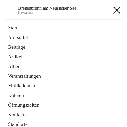
Breitenbrunn am Neusiedler See
Navigation
Breitenbrunn am Neusiedler See
Start
Amtstafel
Formulare
Beiträge
18 Schnellzugriffe
Artikel
Gemeindeservice
7 Schnellzugriffe
Alben
Veranstaltungen
+7
Müllkalender
Dateien
Öffnungszeiten
Kontakte
Hauptadresse
Standorte