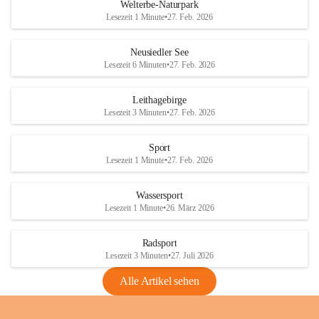
i
i
unzulässige Weingärten zu roden! Bitte 
Welterbe-Naturpark
e
e
helfen wir zusammen um unsere Winzer 
Lesezeit 1 Minute
•
27. Feb. 2026
d
d
vor den prognostizierten Ernteausfällen 
l
l
und den daraus folgenden wirtschaftlichen 
e
e
Neusiedler See
Schäden zu bewahren.
r
r
Lesezeit 6 Minuten
•
27. Feb. 2026
S
S
Verordnungen
e
e
Leithagebirge
04.08.2026
e
e
Lesezeit 3 Minuten
•
27. Feb. 2026
Maßnahmen zur Bekämpfung
der Goldgelben Vergilbung der
Sport
Rebe und der Amerikanischen
Lesezeit 1 Minute
•
27. Feb. 2026
Rebzikade
Anhang VBl. EU Nr. 18
Wassersport
_2026
Lesezeit 1 Minute
•
26. März 2026
1 Seite
•
1,4 MB
Radsport
VBl. EU Nr. 18_2026
Lesezeit 3 Minuten
•
27. Juli 2026
2 Seiten
•
2,1 MB
Alle Artikel sehen