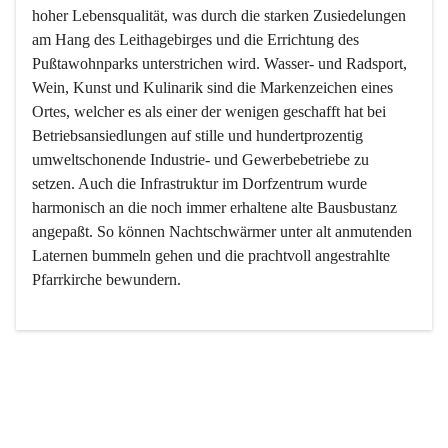
hoher Lebensqualität, was durch die starken Zusiedelungen 
am Hang des Leithagebirges und die Errichtung des 
Pußtawohnparks unterstrichen wird. Wasser- und Radsport, 
Wein, Kunst und Kulinarik sind die Markenzeichen eines 
Ortes, welcher es als einer der wenigen geschafft hat bei 
Betriebsansiedlungen auf stille und hundertprozentig 
umweltschonende Industrie- und Gewerbebetriebe zu 
setzen. Auch die Infrastruktur im Dorfzentrum wurde 
harmonisch an die noch immer erhaltene alte Bausbustanz 
angepaßt. So können Nachtschwärmer unter alt anmutenden 
Laternen bummeln gehen und die prachtvoll angestrahlte 
Pfarrkirche bewundern.

Der Weinbau dominert heute nicht mehr, ist aber integrativer 
Bestandteil der Kultur des Ortes, da man hier schon lange 
von Massenweinbau auf Qualitätsweinbau umgestellt hat. 
So ist es auch nicht verwunderlich, dass eines der historisch 
wertvollsten Gebäude die Ortsvinothek beherbergt und dass 
der Kellering ein beliebtes Ziel darstellt.
