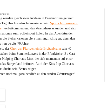
Jubiläum
 wurden gleich zwei Jubiläen in Breitenbrunn gefeiert: 
 Tag über konnten Interessierte beim 
Sportschützenverein 
nn
 vorbeikommen und das Vereinshaus erkunden und sich 
mationen zum Schießsport holen. In den Abendstunden 
nn die Steirerkanonen die Stimmung richtig an, denn den 
 nun bereits 70 Jahre!
rte der 
Chor der Pfarrgemeinde Breitenbrunn
 sein 40-
estehen beim Sommerkonzert in der Pfarrkirche. Zu Gast 
er Kolping Chor aus Linz, der sich momentan auf einer 
h das Burgenland befindet. Auch der Kids Pop Chor aus 
n durfte sein Bestes zeigen.
ieren nochmal ganz herzlich zu den runden Geburtstagen!