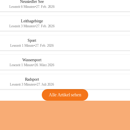
e
e
Neusiedler See
r
r
Lesezeit 6 Minuten
•
27. Feb. 2026
S
S
e
e
Leithagebirge
e
e
Lesezeit 3 Minuten
•
27. Feb. 2026
Sport
Lesezeit 1 Minute
•
27. Feb. 2026
Wassersport
Lesezeit 1 Minute
•
26. März 2026
Radsport
Lesezeit 3 Minuten
•
27. Juli 2026
Alle Artikel sehen