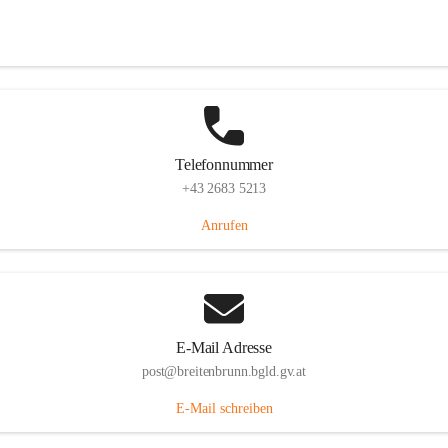
Eisenstädterstraße 18, 7091 Breitenbrunn am Neusiedler See, AUT
Auf Karte ansehen
Telefonnummer
+43 2683 5213
Anrufen
E-Mail Adresse
post@breitenbrunn.bgld.gv.at
E-Mail schreiben