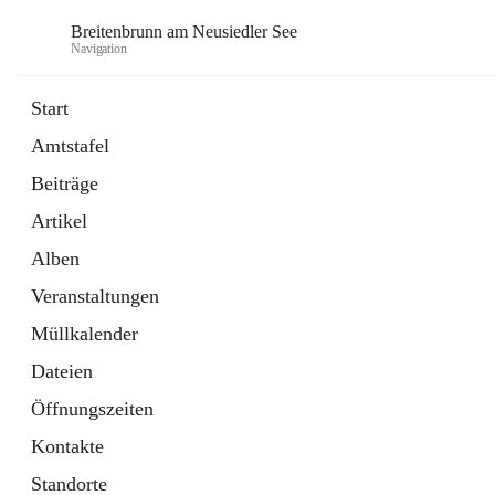
Breitenbrunn am Neusiedler See
Navigation
Start
Amtstafel
Formulare
Beiträge
18 Schnellzugriffe
Artikel
Gemeindeservice
7 Schnellzugriffe
Alben
Veranstaltungen
Müllkalender
Dateien
Öffnungszeiten
Kontakte
Standorte