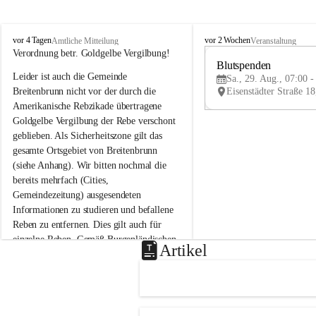
B
B
vor 4 Tagen
vor 2 Wochen
Amtliche Mitteilung
Veranstaltung
r
r
Verordnung betr. Goldgelbe Vergilbung!
e
e
Blutspenden
Leider ist auch die Gemeinde 
i
i
Sa., 29. Aug., 07:00 -
t
t
Breitenbrunn nicht vor der durch die 
e
e
Amerikanische Rebzikade übertragene 
n
n
Goldgelbe Vergilbung der Rebe verschont 
b
b
geblieben. Als Sicherheitszone gilt das 
r
r
gesamte Ortsgebiet von Breitenbrunn 
u
u
(siehe Anhang). Wir bitten nochmal die 
n
n
n
n
bereits mehrfach (Cities, 
a
a
Gemeindezeitung) ausgesendeten 
m
m
Informationen zu studieren und befallene 
N
N
Reben zu entfernen. Dies gilt auch für 
e
e
einzelne Reben. Gemäß Burgenländischen 
u
u
Artikel
Weinbaugesetz sind nicht gepflegte oder 
s
s
i
i
unzulässige Weingärten zu roden! Bitte 
e
e
helfen wir zusammen um unsere Winzer 
d
d
vor den prognostizierten Ernteausfällen 
l
l
und den daraus folgenden wirtschaftlichen 