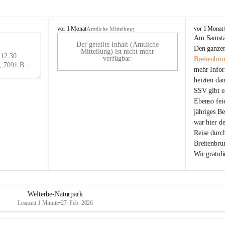
B
B
vor 1 Monat
vor 1 Monat
Amtliche Mitteilung
r
r
Am Samstag
Der geteilte Inhalt (Amtliche
e
e
29
Den ganzen
Mitteilung) ist nicht mehr
i
i
 12:30
AU
verfügbar.
Breitenbru
t
t
Eisenstädter Straße 18, 7091 Breitenbrunn am Neusiedler See, AUT
G
mehr Infor
e
e
heizten da
n
n
SSV gibt es
b
b
r
r
Ebenso feie
u
u
jähriges B
n
n
war hier d
n
n
Reise durc
a
a
Breitenbrun
m
m
Wir gratul
N
N
e
e
u
u
s
s
i
i
Welterbe-Naturpark
e
e
Lesezeit 1 Minute
•
27. Feb. 2026
d
d
l
l