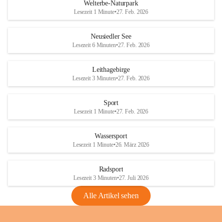
i
i
unzulässige Weingärten zu roden! Bitte 
Welterbe-Naturpark
e
e
helfen wir zusammen um unsere Winzer 
Lesezeit 1 Minute
•
27. Feb. 2026
d
d
vor den prognostizierten Ernteausfällen 
l
l
und den daraus folgenden wirtschaftlichen 
e
e
Neusiedler See
Schäden zu bewahren.
r
r
Lesezeit 6 Minuten
•
27. Feb. 2026
S
S
Verordnungen
e
e
Leithagebirge
04.08.2026
e
e
Lesezeit 3 Minuten
•
27. Feb. 2026
Maßnahmen zur Bekämpfung
der Goldgelben Vergilbung der
Sport
Rebe und der Amerikanischen
Lesezeit 1 Minute
•
27. Feb. 2026
Rebzikade
Anhang VBl. EU Nr. 18
Wassersport
_2026
Lesezeit 1 Minute
•
26. März 2026
1 Seite
•
1,4 MB
Radsport
VBl. EU Nr. 18_2026
Lesezeit 3 Minuten
•
27. Juli 2026
2 Seiten
•
2,1 MB
Alle Artikel sehen