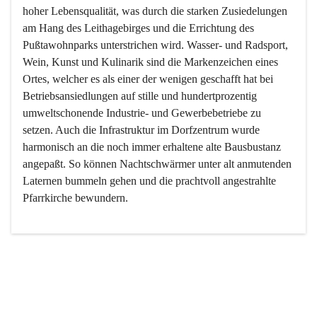
hoher Lebensqualität, was durch die starken Zusiedelungen 
am Hang des Leithagebirges und die Errichtung des 
Pußtawohnparks unterstrichen wird. Wasser- und Radsport, 
Wein, Kunst und Kulinarik sind die Markenzeichen eines 
Ortes, welcher es als einer der wenigen geschafft hat bei 
Betriebsansiedlungen auf stille und hundertprozentig 
umweltschonende Industrie- und Gewerbebetriebe zu 
setzen. Auch die Infrastruktur im Dorfzentrum wurde 
harmonisch an die noch immer erhaltene alte Bausbustanz 
angepaßt. So können Nachtschwärmer unter alt anmutenden 
Laternen bummeln gehen und die prachtvoll angestrahlte 
Pfarrkirche bewundern.

Der Weinbau dominert heute nicht mehr, ist aber integrativer 
Bestandteil der Kultur des Ortes, da man hier schon lange 
von Massenweinbau auf Qualitätsweinbau umgestellt hat. 
So ist es auch nicht verwunderlich, dass eines der historisch 
wertvollsten Gebäude die Ortsvinothek beherbergt und dass 
der Kellering ein beliebtes Ziel darstellt.
