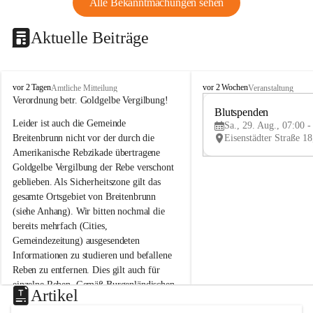
Alle Bekanntmachungen sehen
Aktuelle Beiträge
B
B
vor 2 Tagen
vor 2 Wochen
Amtliche Mitteilung
Veranstaltung
r
r
Verordnung betr. Goldgelbe Vergilbung!
e
e
Blutspenden
Leider ist auch die Gemeinde 
i
i
Sa., 29. Aug., 07:00 -
t
t
Breitenbrunn nicht vor der durch die 
e
e
Amerikanische Rebzikade übertragene 
n
n
Goldgelbe Vergilbung der Rebe verschont 
b
b
geblieben. Als Sicherheitszone gilt das 
r
r
gesamte Ortsgebiet von Breitenbrunn 
u
u
(siehe Anhang). Wir bitten nochmal die 
n
n
n
n
bereits mehrfach (Cities, 
a
a
Gemeindezeitung) ausgesendeten 
m
m
Informationen zu studieren und befallene 
N
N
Reben zu entfernen. Dies gilt auch für 
e
e
einzelne Reben. Gemäß Burgenländischen 
u
u
Artikel
Weinbaugesetz sind nicht gepflegte oder 
s
s