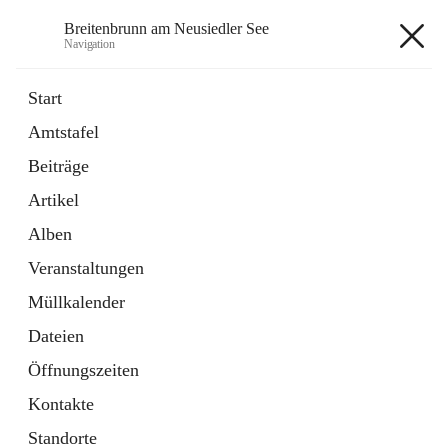
Breitenbrunn am Neusiedler See
Navigation
Breitenbrunn am Neusiedler See
Start
Amtstafel
Formulare
Beiträge
18 Schnellzugriffe
Artikel
Gemeindeservice
7 Schnellzugriffe
Alben
Veranstaltungen
+7
Müllkalender
Dateien
Öffnungszeiten
Kontakte
Hauptadresse
Standorte