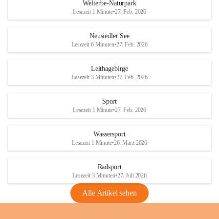
i
i
unzulässige Weingärten zu roden! Bitte 
Welterbe-Naturpark
e
e
helfen wir zusammen um unsere Winzer 
Lesezeit 1 Minute
•
27. Feb. 2026
d
d
vor den prognostizierten Ernteausfällen 
l
l
und den daraus folgenden wirtschaftlichen 
e
e
Neusiedler See
Schäden zu bewahren.
r
r
Lesezeit 6 Minuten
•
27. Feb. 2026
S
S
Verordnungen
e
e
Leithagebirge
04.08.2026
e
e
Lesezeit 3 Minuten
•
27. Feb. 2026
Maßnahmen zur Bekämpfung
der Goldgelben Vergilbung der
Sport
Rebe und der Amerikanischen
Lesezeit 1 Minute
•
27. Feb. 2026
Rebzikade
Anhang VBl. EU Nr. 18
Wassersport
_2026
Lesezeit 1 Minute
•
26. März 2026
1 Seite
•
1,4 MB
Radsport
VBl. EU Nr. 18_2026
Lesezeit 3 Minuten
•
27. Juli 2026
2 Seiten
•
2,1 MB
Alle Artikel sehen