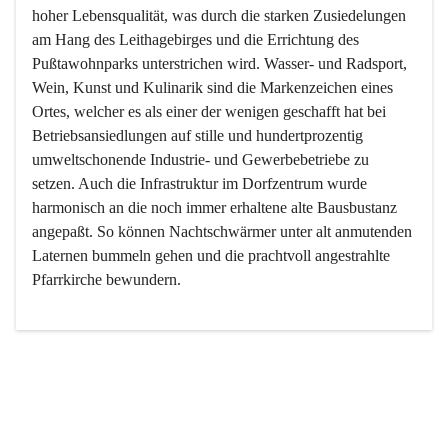
hoher Lebensqualität, was durch die starken Zusiedelungen 
am Hang des Leithagebirges und die Errichtung des 
Pußtawohnparks unterstrichen wird. Wasser- und Radsport, 
Wein, Kunst und Kulinarik sind die Markenzeichen eines 
Ortes, welcher es als einer der wenigen geschafft hat bei 
Betriebsansiedlungen auf stille und hundertprozentig 
umweltschonende Industrie- und Gewerbebetriebe zu 
setzen. Auch die Infrastruktur im Dorfzentrum wurde 
harmonisch an die noch immer erhaltene alte Bausbustanz 
angepaßt. So können Nachtschwärmer unter alt anmutenden 
Laternen bummeln gehen und die prachtvoll angestrahlte 
Pfarrkirche bewundern.

Der Weinbau dominert heute nicht mehr, ist aber integrativer 
Bestandteil der Kultur des Ortes, da man hier schon lange 
von Massenweinbau auf Qualitätsweinbau umgestellt hat. 
So ist es auch nicht verwunderlich, dass eines der historisch 
wertvollsten Gebäude die Ortsvinothek beherbergt und dass 
der Kellering ein beliebtes Ziel darstellt.
