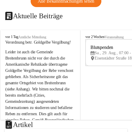
Alle Bekanntmachungen sehen
Aktuelle Beiträge
B
B
vor 1 Tag
vor 2 Wochen
Amtliche Mitteilung
Veranstaltung
r
r
Verordnung betr. Goldgelbe Vergilbung!
e
e
Blutspenden
Leider ist auch die Gemeinde 
i
i
Sa., 29. Aug., 07:00 -
t
t
Breitenbrunn nicht vor der durch die 
e
e
Amerikanische Rebzikade übertragene 
n
n
Goldgelbe Vergilbung der Rebe verschont 
b
b
geblieben. Als Sicherheitszone gilt das 
r
r
gesamte Ortsgebiet von Breitenbrunn 
u
u
(siehe Anhang). Wir bitten nochmal die 
n
n
n
n
bereits mehrfach (Cities, 
a
a
Gemeindezeitung) ausgesendeten 
m
m
Informationen zu studieren und befallene 
N
N
Reben zu entfernen. Dies gilt auch für 
e
e
einzelne Reben. Gemäß Burgenländischen 
u
u
Artikel
Weinbaugesetz sind nicht gepflegte oder 
s
s