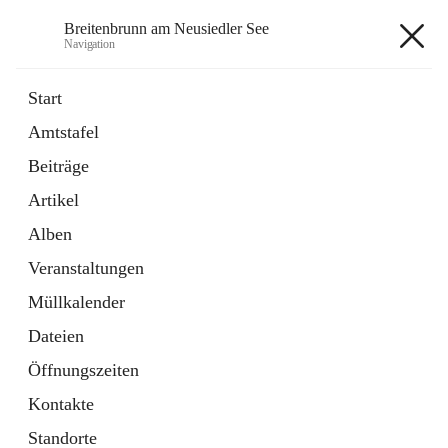
Breitenbrunn am Neusiedler See
Navigation
Breitenbrunn am Neusiedler See
Start
Amtstafel
Formulare
Beiträge
18 Schnellzugriffe
Artikel
Gemeindeservice
7 Schnellzugriffe
Alben
Veranstaltungen
+7
Müllkalender
Dateien
Öffnungszeiten
Kontakte
Hauptadresse
Standorte