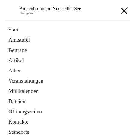
Breitenbrunn am Neusiedler See
Navigation
Breitenbrunn am Neusiedler See
Start
Amtstafel
Formulare
Beiträge
18 Schnellzugriffe
Artikel
Gemeindeservice
7 Schnellzugriffe
Alben
Veranstaltungen
+7
Müllkalender
Dateien
Öffnungszeiten
Kontakte
Hauptadresse
Standorte