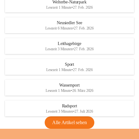
i
i
unzulässige Weingärten zu roden! Bitte 
Welterbe-Naturpark
e
e
helfen wir zusammen um unsere Winzer 
Lesezeit 1 Minute
•
27. Feb. 2026
d
d
vor den prognostizierten Ernteausfällen 
l
l
und den daraus folgenden wirtschaftlichen 
e
e
Neusiedler See
Schäden zu bewahren.
r
r
Lesezeit 6 Minuten
•
27. Feb. 2026
S
S
Verordnungen
e
e
Leithagebirge
04.08.2026
e
e
Lesezeit 3 Minuten
•
27. Feb. 2026
Maßnahmen zur Bekämpfung
der Goldgelben Vergilbung der
Sport
Rebe und der Amerikanischen
Lesezeit 1 Minute
•
27. Feb. 2026
Rebzikade
Anhang VBl. EU Nr. 18
Wassersport
_2026
Lesezeit 1 Minute
•
26. März 2026
1 Seite
•
1,4 MB
Radsport
VBl. EU Nr. 18_2026
Lesezeit 3 Minuten
•
27. Juli 2026
2 Seiten
•
2,1 MB
Alle Artikel sehen