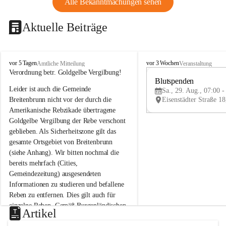
Alle Bekanntmachungen sehen
Aktuelle Beiträge
B
B
vor 5 Tagen
vor 3 Wochen
Amtliche Mitteilung
Veranstaltung
r
r
Verordnung betr. Goldgelbe Vergilbung!
e
e
Blutspenden
Leider ist auch die Gemeinde 
i
i
Sa., 29. Aug., 07:00 -
t
t
Breitenbrunn nicht vor der durch die 
e
e
Amerikanische Rebzikade übertragene 
n
n
Goldgelbe Vergilbung der Rebe verschont 
b
b
geblieben. Als Sicherheitszone gilt das 
r
r
gesamte Ortsgebiet von Breitenbrunn 
u
u
(siehe Anhang). Wir bitten nochmal die 
n
n
n
n
bereits mehrfach (Cities, 
a
a
Gemeindezeitung) ausgesendeten 
m
m
Informationen zu studieren und befallene 
N
N
Reben zu entfernen. Dies gilt auch für 
e
e
einzelne Reben. Gemäß Burgenländischen 
u
u
Artikel
Weinbaugesetz sind nicht gepflegte oder 
s
s