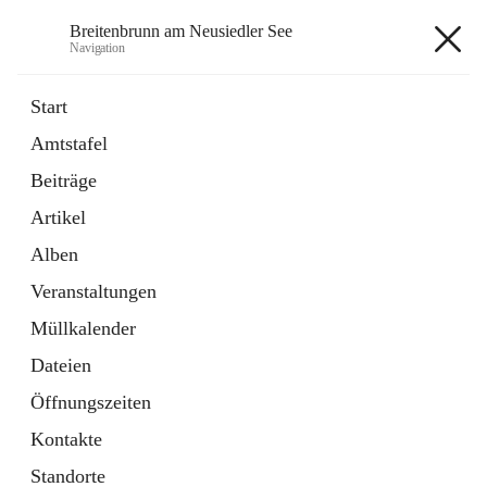
Breitenbrunn am Neusiedler See
Navigation
Breitenbrunn am Neusiedler See
Start
Amtstafel
Formulare
Beiträge
18 Schnellzugriffe
Artikel
Gemeindeservice
7 Schnellzugriffe
Alben
Veranstaltungen
+7
Müllkalender
Dateien
Öffnungszeiten
Kontakte
Hauptadresse
Standorte