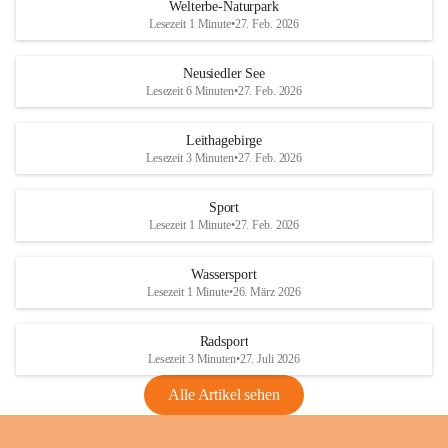
i
i
unzulässige Weingärten zu roden! Bitte 
Welterbe-Naturpark
e
e
helfen wir zusammen um unsere Winzer 
Lesezeit 1 Minute
•
27. Feb. 2026
d
d
vor den prognostizierten Ernteausfällen 
l
l
und den daraus folgenden wirtschaftlichen 
e
e
Neusiedler See
Schäden zu bewahren.
r
r
Lesezeit 6 Minuten
•
27. Feb. 2026
S
S
Verordnungen
e
e
Leithagebirge
04.08.2026
e
e
Lesezeit 3 Minuten
•
27. Feb. 2026
Maßnahmen zur Bekämpfung
der Goldgelben Vergilbung der
Sport
Rebe und der Amerikanischen
Lesezeit 1 Minute
•
27. Feb. 2026
Rebzikade
Anhang VBl. EU Nr. 18
Wassersport
_2026
Lesezeit 1 Minute
•
26. März 2026
1 Seite
•
1,4 MB
Radsport
VBl. EU Nr. 18_2026
Lesezeit 3 Minuten
•
27. Juli 2026
2 Seiten
•
2,1 MB
Alle Artikel sehen