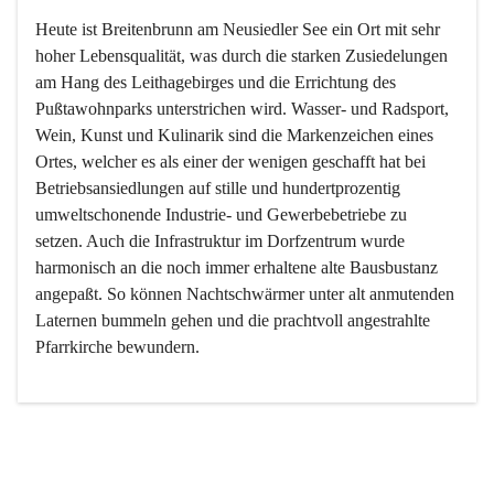
Heute ist Breitenbrunn am Neusiedler See ein Ort mit sehr 
hoher Lebensqualität, was durch die starken Zusiedelungen 
am Hang des Leithagebirges und die Errichtung des 
Pußtawohnparks unterstrichen wird. Wasser- und Radsport, 
Wein, Kunst und Kulinarik sind die Markenzeichen eines 
Ortes, welcher es als einer der wenigen geschafft hat bei 
Betriebsansiedlungen auf stille und hundertprozentig 
umweltschonende Industrie- und Gewerbebetriebe zu 
setzen. Auch die Infrastruktur im Dorfzentrum wurde 
harmonisch an die noch immer erhaltene alte Bausbustanz 
angepaßt. So können Nachtschwärmer unter alt anmutenden 
Laternen bummeln gehen und die prachtvoll angestrahlte 
Pfarrkirche bewundern.

Der Weinbau dominert heute nicht mehr, ist aber integrativer 
Bestandteil der Kultur des Ortes, da man hier schon lange 
von Massenweinbau auf Qualitätsweinbau umgestellt hat. 
So ist es auch nicht verwunderlich, dass eines der historisch 