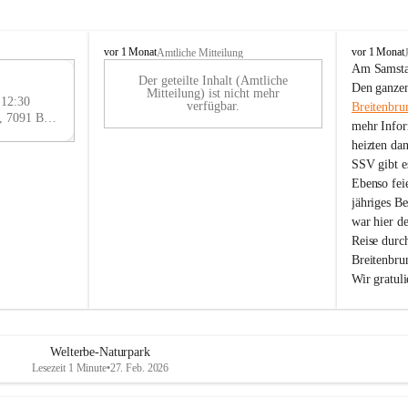
B
B
vor 1 Monat
vor 1 Monat
Amtliche Mitteilung
r
r
Am Samstag
Der geteilte Inhalt (Amtliche
e
e
29
Den ganzen
Mitteilung) ist nicht mehr
i
i
 12:30
AU
verfügbar.
Breitenbru
t
t
Eisenstädter Straße 18, 7091 Breitenbrunn am Neusiedler See, AUT
G
mehr Infor
e
e
heizten da
n
n
SSV gibt es
b
b
r
r
Ebenso feie
u
u
jähriges B
n
n
war hier d
n
n
Reise durc
a
a
Breitenbrun
m
m
Wir gratul
N
N
e
e
u
u
s
s
i
i
Welterbe-Naturpark
e
e
Lesezeit 1 Minute
•
27. Feb. 2026
d
d
l
l