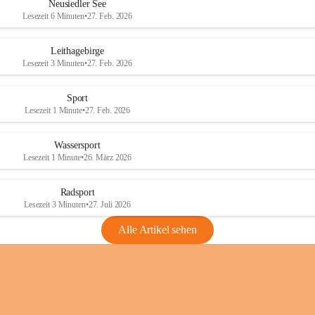
e
e
Neusiedler See
r
r
Lesezeit 6 Minuten
•
27. Feb. 2026
S
S
e
e
Leithagebirge
e
e
Lesezeit 3 Minuten
•
27. Feb. 2026
Sport
Lesezeit 1 Minute
•
27. Feb. 2026
Wassersport
Lesezeit 1 Minute
•
26. März 2026
Radsport
Lesezeit 3 Minuten
•
27. Juli 2026
Alle Artikel sehen