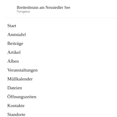
Breitenbrunn am Neusiedler See
Navigation
Start
Amtstafel
Formulare
Beiträge
18 Schnellzugriffe
Artikel
Gemeindeservice
7 Schnellzugriffe
Alben
Veranstaltungen
Müllkalender
Dateien
Öffnungszeiten
Kontakte
Standorte