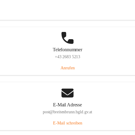
Eisenstädterstraße 18, 7091 Breitenbrunn am Neusiedler See, AUT
Auf Karte ansehen
Telefonnummer
+43 2683 5213
Anrufen
E-Mail Adresse
post@breitenbrunn.bgld.gv.at
E-Mail schreiben