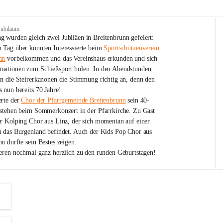
Jubiläum
 wurden gleich zwei Jubiläen in Breitenbrunn gefeiert: 
 Tag über konnten Interessierte beim 
Sportschützenverein 
nn
 vorbeikommen und das Vereinshaus erkunden und sich 
mationen zum Schießsport holen. In den Abendstunden 
nn die Steirerkanonen die Stimmung richtig an, denn den 
 nun bereits 70 Jahre!
rte der 
Chor der Pfarrgemeinde Breitenbrunn
 sein 40-
estehen beim Sommerkonzert in der Pfarrkirche. Zu Gast 
er Kolping Chor aus Linz, der sich momentan auf einer 
h das Burgenland befindet. Auch der Kids Pop Chor aus 
n durfte sein Bestes zeigen.
ieren nochmal ganz herzlich zu den runden Geburtstagen!