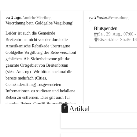
B
B
vor 2 Tagen
vor 2 Wochen
Amtliche Mitteilung
Veranstaltung
r
r
Verordnung betr. Goldgelbe Vergilbung!
e
e
Blutspenden
Leider ist auch die Gemeinde 
i
i
Sa., 29. Aug., 07:00 -
t
t
Breitenbrunn nicht vor der durch die 
e
e
Amerikanische Rebzikade übertragene 
n
n
Goldgelbe Vergilbung der Rebe verschont 
b
b
geblieben. Als Sicherheitszone gilt das 
r
r
gesamte Ortsgebiet von Breitenbrunn 
u
u
(siehe Anhang). Wir bitten nochmal die 
n
n
n
n
bereits mehrfach (Cities, 
a
a
Gemeindezeitung) ausgesendeten 
m
m
Informationen zu studieren und befallene 
N
N
Reben zu entfernen. Dies gilt auch für 
e
e
einzelne Reben. Gemäß Burgenländischen 
u
u
Artikel
Weinbaugesetz sind nicht gepflegte oder 
s
s
i
i
unzulässige Weingärten zu roden! Bitte 
e
e
helfen wir zusammen um unsere Winzer 
d
d
vor den prognostizierten Ernteausfällen 
l
l
und den daraus folgenden wirtschaftlichen 