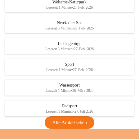
i
i
unzulässige Weingärten zu roden! Bitte 
Welterbe-Naturpark
e
e
helfen wir zusammen um unsere Winzer 
Lesezeit 1 Minute
•
27. Feb. 2026
d
d
vor den prognostizierten Ernteausfällen 
l
l
und den daraus folgenden wirtschaftlichen 
e
e
Neusiedler See
Schäden zu bewahren.
r
r
Lesezeit 6 Minuten
•
27. Feb. 2026
S
S
Verordnungen
e
e
Leithagebirge
04.08.2026
e
e
Lesezeit 3 Minuten
•
27. Feb. 2026
Maßnahmen zur Bekämpfung
der Goldgelben Vergilbung der
Sport
Rebe und der Amerikanischen
Lesezeit 1 Minute
•
27. Feb. 2026
Rebzikade
Anhang VBl. EU Nr. 18
Wassersport
_2026
Lesezeit 1 Minute
•
26. März 2026
1 Seite
•
1,4 MB
Radsport
VBl. EU Nr. 18_2026
Lesezeit 3 Minuten
•
27. Juli 2026
2 Seiten
•
2,1 MB
Alle Artikel sehen