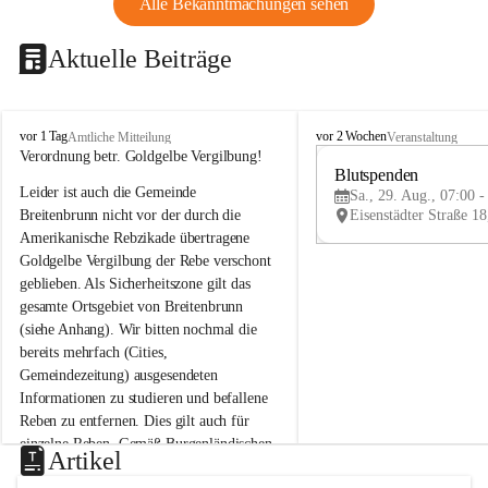
Alle Bekanntmachungen sehen
Aktuelle Beiträge
B
B
vor 1 Tag
vor 2 Wochen
Amtliche Mitteilung
Veranstaltung
r
r
Verordnung betr. Goldgelbe Vergilbung!
e
e
Blutspenden
Leider ist auch die Gemeinde 
i
i
Sa., 29. Aug., 07:00 -
t
t
Breitenbrunn nicht vor der durch die 
e
e
Amerikanische Rebzikade übertragene 
n
n
Goldgelbe Vergilbung der Rebe verschont 
b
b
geblieben. Als Sicherheitszone gilt das 
r
r
gesamte Ortsgebiet von Breitenbrunn 
u
u
(siehe Anhang). Wir bitten nochmal die 
n
n
n
n
bereits mehrfach (Cities, 
a
a
Gemeindezeitung) ausgesendeten 
m
m
Informationen zu studieren und befallene 
N
N
Reben zu entfernen. Dies gilt auch für 
e
e
einzelne Reben. Gemäß Burgenländischen 
u
u
Artikel
Weinbaugesetz sind nicht gepflegte oder 
s
s