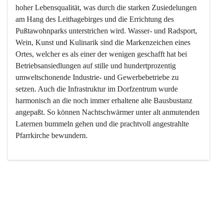
hoher Lebensqualität, was durch die starken Zusiedelungen 
am Hang des Leithagebirges und die Errichtung des 
Pußtawohnparks unterstrichen wird. Wasser- und Radsport, 
Wein, Kunst und Kulinarik sind die Markenzeichen eines 
Ortes, welcher es als einer der wenigen geschafft hat bei 
Betriebsansiedlungen auf stille und hundertprozentig 
umweltschonende Industrie- und Gewerbebetriebe zu 
setzen. Auch die Infrastruktur im Dorfzentrum wurde 
harmonisch an die noch immer erhaltene alte Bausbustanz 
angepaßt. So können Nachtschwärmer unter alt anmutenden 
Laternen bummeln gehen und die prachtvoll angestrahlte 
Pfarrkirche bewundern.

Der Weinbau dominert heute nicht mehr, ist aber integrativer 
Bestandteil der Kultur des Ortes, da man hier schon lange 
von Massenweinbau auf Qualitätsweinbau umgestellt hat. 
So ist es auch nicht verwunderlich, dass eines der historisch 
wertvollsten Gebäude die Ortsvinothek beherbergt und dass 
der Kellering ein beliebtes Ziel darstellt.
