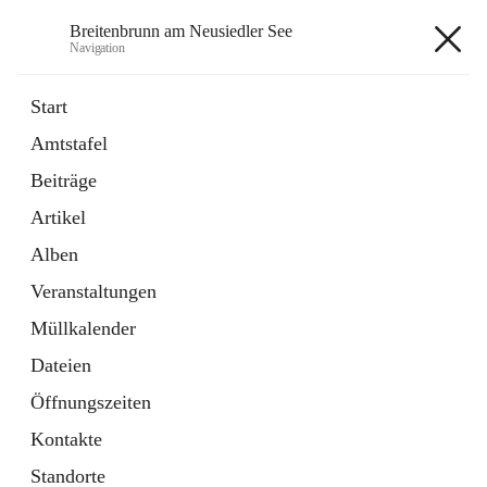
Breitenbrunn am Neusiedler See
Navigation
Breitenbrunn am Neusiedler See
Start
Amtstafel
Formulare
Beiträge
18 Schnellzugriffe
Artikel
Gemeindeservice
7 Schnellzugriffe
Alben
Veranstaltungen
+7
Müllkalender
Dateien
Öffnungszeiten
Kontakte
Hauptadresse
Standorte