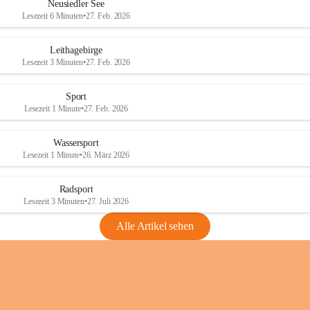
e
e
Neusiedler See
r
r
Lesezeit 6 Minuten
•
27. Feb. 2026
S
S
e
e
Leithagebirge
e
e
Lesezeit 3 Minuten
•
27. Feb. 2026
Sport
Lesezeit 1 Minute
•
27. Feb. 2026
Wassersport
Lesezeit 1 Minute
•
26. März 2026
Radsport
Lesezeit 3 Minuten
•
27. Juli 2026
Alle Artikel sehen