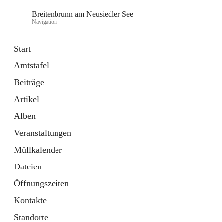
Breitenbrunn am Neusiedler See
Navigation
Start
Amtstafel
Formulare
Beiträge
18 Schnellzugriffe
Artikel
Gemeindeservice
7 Schnellzugriffe
Alben
Veranstaltungen
Müllkalender
Dateien
Öffnungszeiten
Kontakte
Standorte