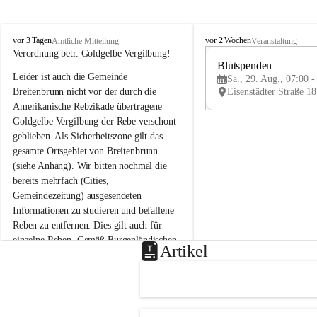
B
B
vor 3 Tagen
vor 2 Wochen
Amtliche Mitteilung
Veranstaltung
r
r
Verordnung betr. Goldgelbe Vergilbung!
e
e
Blutspenden
Leider ist auch die Gemeinde 
i
i
Sa., 29. Aug., 07:00 -
t
t
Breitenbrunn nicht vor der durch die 
e
e
Amerikanische Rebzikade übertragene 
n
n
Goldgelbe Vergilbung der Rebe verschont 
b
b
geblieben. Als Sicherheitszone gilt das 
r
r
gesamte Ortsgebiet von Breitenbrunn 
u
u
(siehe Anhang). Wir bitten nochmal die 
n
n
n
n
bereits mehrfach (Cities, 
a
a
Gemeindezeitung) ausgesendeten 
m
m
Informationen zu studieren und befallene 
N
N
Reben zu entfernen. Dies gilt auch für 
e
e
einzelne Reben. Gemäß Burgenländischen 
u
u
Artikel
Weinbaugesetz sind nicht gepflegte oder 
s
s
i
i
unzulässige Weingärten zu roden! Bitte 
e
e
helfen wir zusammen um unsere Winzer 
d
d
vor den prognostizierten Ernteausfällen 
l
l
und den daraus folgenden wirtschaftlichen 