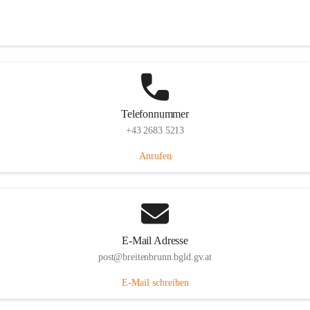
Eisenstädterstraße 18, 7091 Breitenbrunn am Neusiedler See, AUT
Auf Karte ansehen
Telefonnummer
+43 2683 5213
Anrufen
E-Mail Adresse
post@breitenbrunn.bgld.gv.at
E-Mail schreiben