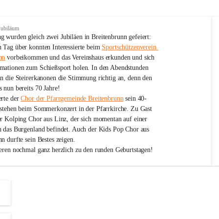
Jubiläum
 wurden gleich zwei Jubiläen in Breitenbrunn gefeiert: 
 Tag über konnten Interessierte beim 
Sportschützenverein 
nn
 vorbeikommen und das Vereinshaus erkunden und sich 
mationen zum Schießsport holen. In den Abendstunden 
nn die Steirerkanonen die Stimmung richtig an, denn den 
 nun bereits 70 Jahre!
rte der 
Chor der Pfarrgemeinde Breitenbrunn
 sein 40-
estehen beim Sommerkonzert in der Pfarrkirche. Zu Gast 
er Kolping Chor aus Linz, der sich momentan auf einer 
h das Burgenland befindet. Auch der Kids Pop Chor aus 
n durfte sein Bestes zeigen.
ieren nochmal ganz herzlich zu den runden Geburtstagen!