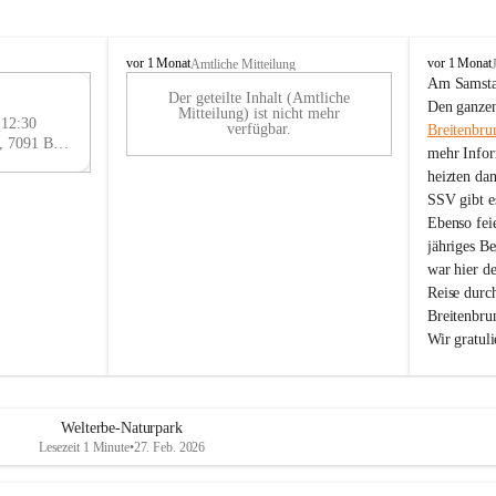
B
B
vor 1 Monat
vor 1 Monat
Amtliche Mitteilung
r
r
Am Samstag
Der geteilte Inhalt (Amtliche
e
e
29
Den ganzen
Mitteilung) ist nicht mehr
i
i
 12:30
AU
verfügbar.
Breitenbru
t
t
Eisenstädter Straße 18, 7091 Breitenbrunn am Neusiedler See, AUT
G
mehr Infor
e
e
heizten da
n
n
SSV gibt es
b
b
r
r
Ebenso feie
u
u
jähriges B
n
n
war hier d
n
n
Reise durc
a
a
Breitenbrun
m
m
Wir gratul
N
N
e
e
u
u
s
s
i
i
Welterbe-Naturpark
e
e
Lesezeit 1 Minute
•
27. Feb. 2026
d
d
l
l