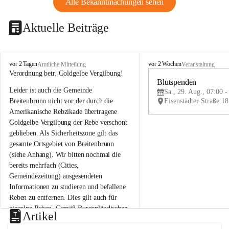
Alle Bekanntmachungen sehen
Aktuelle Beiträge
B
B
vor 2 Tagen
vor 2 Wochen
Amtliche Mitteilung
Veranstaltung
r
r
Verordnung betr. Goldgelbe Vergilbung!
e
e
Blutspenden
Leider ist auch die Gemeinde 
i
i
Sa., 29. Aug., 07:00 -
t
t
Breitenbrunn nicht vor der durch die 
e
e
Amerikanische Rebzikade übertragene 
n
n
Goldgelbe Vergilbung der Rebe verschont 
b
b
geblieben. Als Sicherheitszone gilt das 
r
r
gesamte Ortsgebiet von Breitenbrunn 
u
u
(siehe Anhang). Wir bitten nochmal die 
n
n
n
n
bereits mehrfach (Cities, 
a
a
Gemeindezeitung) ausgesendeten 
m
m
Informationen zu studieren und befallene 
N
N
Reben zu entfernen. Dies gilt auch für 
e
e
einzelne Reben. Gemäß Burgenländischen 
u
u
Artikel
Weinbaugesetz sind nicht gepflegte oder 
s
s