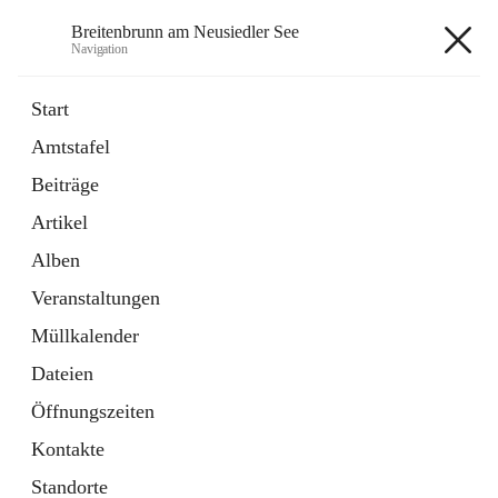
Breitenbrunn am Neusiedler See
Navigation
Breitenbrunn am Neusiedler See
Start
Amtstafel
Formulare
Beiträge
18 Schnellzugriffe
Artikel
Gemeindeservice
7 Schnellzugriffe
Alben
Veranstaltungen
+7
Müllkalender
Dateien
Öffnungszeiten
Kontakte
Hauptadresse
Standorte