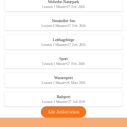
i
i
unzulässige Weingärten zu roden! Bitte 
Welterbe-Naturpark
e
e
helfen wir zusammen um unsere Winzer 
Lesezeit 1 Minute
•
27. Feb. 2026
d
d
vor den prognostizierten Ernteausfällen 
l
l
und den daraus folgenden wirtschaftlichen 
e
e
Neusiedler See
Schäden zu bewahren.
r
r
Lesezeit 6 Minuten
•
27. Feb. 2026
S
S
Verordnungen
e
e
Leithagebirge
04.08.2026
e
e
Lesezeit 3 Minuten
•
27. Feb. 2026
Maßnahmen zur Bekämpfung
der Goldgelben Vergilbung der
Sport
Rebe und der Amerikanischen
Lesezeit 1 Minute
•
27. Feb. 2026
Rebzikade
Anhang VBl. EU Nr. 18
Wassersport
_2026
Lesezeit 1 Minute
•
26. März 2026
1 Seite
•
1,4 MB
Radsport
VBl. EU Nr. 18_2026
Lesezeit 3 Minuten
•
27. Juli 2026
2 Seiten
•
2,1 MB
Alle Artikel sehen