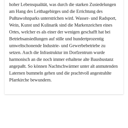
hoher Lebensqualität, was durch die starken Zusiedelungen 
am Hang des Leithagebirges und die Errichtung des 
Pußtawohnparks unterstrichen wird. Wasser- und Radsport, 
Wein, Kunst und Kulinarik sind die Markenzeichen eines 
Ortes, welcher es als einer der wenigen geschafft hat bei 
Betriebsansiedlungen auf stille und hundertprozentig 
umweltschonende Industrie- und Gewerbebetriebe zu 
setzen. Auch die Infrastruktur im Dorfzentrum wurde 
harmonisch an die noch immer erhaltene alte Bausbustanz 
angepaßt. So können Nachtschwärmer unter alt anmutenden 
Laternen bummeln gehen und die prachtvoll angestrahlte 
Pfarrkirche bewundern.

Der Weinbau dominert heute nicht mehr, ist aber integrativer 
Bestandteil der Kultur des Ortes, da man hier schon lange 
von Massenweinbau auf Qualitätsweinbau umgestellt hat. 
So ist es auch nicht verwunderlich, dass eines der historisch 
wertvollsten Gebäude die Ortsvinothek beherbergt und dass 
der Kellering ein beliebtes Ziel darstellt.
