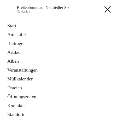
Breitenbrunn am Neusiedler See
Navigation
Breitenbrunn am Neusiedler See
Start
Amtstafel
Formulare
Beiträge
18 Schnellzugriffe
Artikel
Gemeindeservice
7 Schnellzugriffe
Alben
Veranstaltungen
+7
Müllkalender
Dateien
Öffnungszeiten
Kontakte
Hauptadresse
Standorte