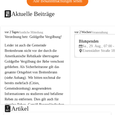
Alle Bekanntmachungen sehen
Aktuelle Beiträge
B
B
vor 2 Tagen
vor 2 Wochen
Amtliche Mitteilung
Veranstaltung
r
r
Verordnung betr. Goldgelbe Vergilbung!
e
e
Blutspenden
Leider ist auch die Gemeinde 
i
i
Sa., 29. Aug., 07:00 -
t
t
Breitenbrunn nicht vor der durch die 
e
e
Amerikanische Rebzikade übertragene 
n
n
Goldgelbe Vergilbung der Rebe verschont 
b
b
geblieben. Als Sicherheitszone gilt das 
r
r
gesamte Ortsgebiet von Breitenbrunn 
u
u
(siehe Anhang). Wir bitten nochmal die 
n
n
n
n
bereits mehrfach (Cities, 
a
a
Gemeindezeitung) ausgesendeten 
m
m
Informationen zu studieren und befallene 
N
N
Reben zu entfernen. Dies gilt auch für 
e
e
einzelne Reben. Gemäß Burgenländischen 
u
u
Artikel
Weinbaugesetz sind nicht gepflegte oder 
s
s