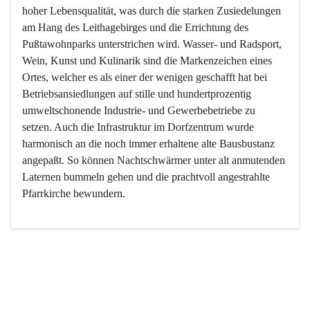
hoher Lebensqualität, was durch die starken Zusiedelungen 
am Hang des Leithagebirges und die Errichtung des 
Pußtawohnparks unterstrichen wird. Wasser- und Radsport, 
Wein, Kunst und Kulinarik sind die Markenzeichen eines 
Ortes, welcher es als einer der wenigen geschafft hat bei 
Betriebsansiedlungen auf stille und hundertprozentig 
umweltschonende Industrie- und Gewerbebetriebe zu 
setzen. Auch die Infrastruktur im Dorfzentrum wurde 
harmonisch an die noch immer erhaltene alte Bausbustanz 
angepaßt. So können Nachtschwärmer unter alt anmutenden 
Laternen bummeln gehen und die prachtvoll angestrahlte 
Pfarrkirche bewundern.

Der Weinbau dominert heute nicht mehr, ist aber integrativer 
Bestandteil der Kultur des Ortes, da man hier schon lange 
von Massenweinbau auf Qualitätsweinbau umgestellt hat. 
So ist es auch nicht verwunderlich, dass eines der historisch 
wertvollsten Gebäude die Ortsvinothek beherbergt und dass 
der Kellering ein beliebtes Ziel darstellt.
