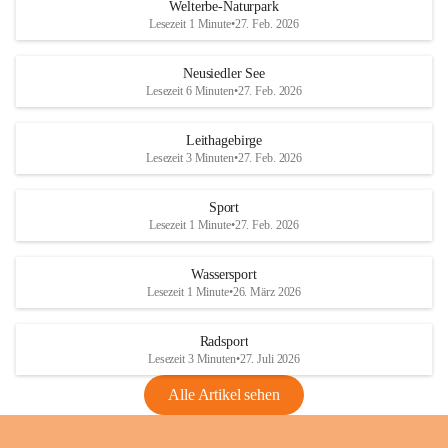
i
i
unzulässige Weingärten zu roden! Bitte 
Welterbe-Naturpark
e
e
helfen wir zusammen um unsere Winzer 
Lesezeit 1 Minute
•
27. Feb. 2026
d
d
vor den prognostizierten Ernteausfällen 
l
l
und den daraus folgenden wirtschaftlichen 
e
e
Neusiedler See
Schäden zu bewahren.
r
r
Lesezeit 6 Minuten
•
27. Feb. 2026
S
S
Verordnungen
e
e
Leithagebirge
04.08.2026
e
e
Lesezeit 3 Minuten
•
27. Feb. 2026
Maßnahmen zur Bekämpfung
der Goldgelben Vergilbung der
Sport
Rebe und der Amerikanischen
Lesezeit 1 Minute
•
27. Feb. 2026
Rebzikade
Anhang VBl. EU Nr. 18
Wassersport
_2026
Lesezeit 1 Minute
•
26. März 2026
1 Seite
•
1,4 MB
Radsport
VBl. EU Nr. 18_2026
Lesezeit 3 Minuten
•
27. Juli 2026
2 Seiten
•
2,1 MB
Alle Artikel sehen