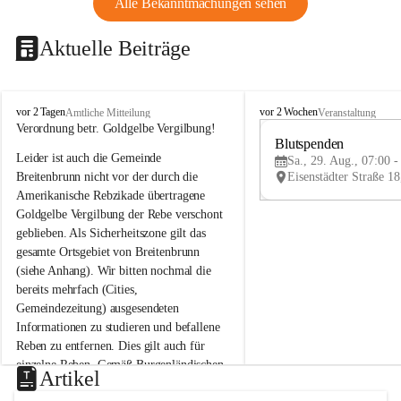
Alle Bekanntmachungen sehen
Aktuelle Beiträge
B
B
vor 2 Tagen
vor 2 Wochen
Amtliche Mitteilung
Veranstaltung
r
r
Verordnung betr. Goldgelbe Vergilbung!
e
e
Blutspenden
Leider ist auch die Gemeinde 
i
i
Sa., 29. Aug., 07:00 -
t
t
Breitenbrunn nicht vor der durch die 
e
e
Amerikanische Rebzikade übertragene 
n
n
Goldgelbe Vergilbung der Rebe verschont 
b
b
geblieben. Als Sicherheitszone gilt das 
r
r
gesamte Ortsgebiet von Breitenbrunn 
u
u
(siehe Anhang). Wir bitten nochmal die 
n
n
n
n
bereits mehrfach (Cities, 
a
a
Gemeindezeitung) ausgesendeten 
m
m
Informationen zu studieren und befallene 
N
N
Reben zu entfernen. Dies gilt auch für 
e
e
einzelne Reben. Gemäß Burgenländischen 
u
u
Artikel
Weinbaugesetz sind nicht gepflegte oder 
s
s