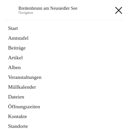
Breitenbrunn am Neusiedler See
Navigation
Breitenbrunn am Neusiedler See
Start
Amtstafel
Formulare
Beiträge
18 Schnellzugriffe
Artikel
Gemeindeservice
7 Schnellzugriffe
Alben
Veranstaltungen
+7
Müllkalender
Dateien
Öffnungszeiten
Kontakte
Hauptadresse
Standorte