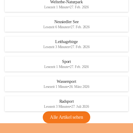
i
i
unzulässige Weingärten zu roden! Bitte 
Welterbe-Naturpark
e
e
helfen wir zusammen um unsere Winzer 
Lesezeit 1 Minute
•
27. Feb. 2026
d
d
vor den prognostizierten Ernteausfällen 
l
l
und den daraus folgenden wirtschaftlichen 
e
e
Neusiedler See
Schäden zu bewahren.
r
r
Lesezeit 6 Minuten
•
27. Feb. 2026
S
S
Verordnungen
e
e
Leithagebirge
04.08.2026
e
e
Lesezeit 3 Minuten
•
27. Feb. 2026
Maßnahmen zur Bekämpfung
der Goldgelben Vergilbung der
Sport
Rebe und der Amerikanischen
Lesezeit 1 Minute
•
27. Feb. 2026
Rebzikade
Anhang VBl. EU Nr. 18
Wassersport
_2026
Lesezeit 1 Minute
•
26. März 2026
1 Seite
•
1,4 MB
Radsport
VBl. EU Nr. 18_2026
Lesezeit 3 Minuten
•
27. Juli 2026
2 Seiten
•
2,1 MB
Alle Artikel sehen