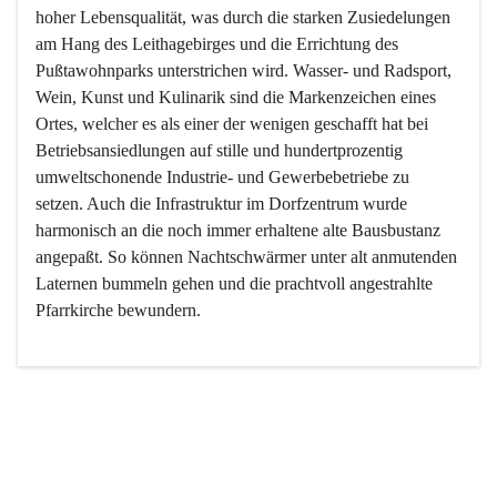
hoher Lebensqualität, was durch die starken Zusiedelungen 
am Hang des Leithagebirges und die Errichtung des 
Pußtawohnparks unterstrichen wird. Wasser- und Radsport, 
Wein, Kunst und Kulinarik sind die Markenzeichen eines 
Ortes, welcher es als einer der wenigen geschafft hat bei 
Betriebsansiedlungen auf stille und hundertprozentig 
umweltschonende Industrie- und Gewerbebetriebe zu 
setzen. Auch die Infrastruktur im Dorfzentrum wurde 
harmonisch an die noch immer erhaltene alte Bausbustanz 
angepaßt. So können Nachtschwärmer unter alt anmutenden 
Laternen bummeln gehen und die prachtvoll angestrahlte 
Pfarrkirche bewundern.

Der Weinbau dominert heute nicht mehr, ist aber integrativer 
Bestandteil der Kultur des Ortes, da man hier schon lange 
von Massenweinbau auf Qualitätsweinbau umgestellt hat. 
So ist es auch nicht verwunderlich, dass eines der historisch 
wertvollsten Gebäude die Ortsvinothek beherbergt und dass 
der Kellering ein beliebtes Ziel darstellt.
