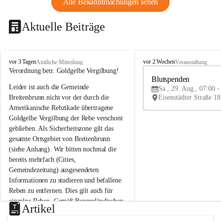
Alle Bekanntmachungen sehen
Aktuelle Beiträge
B
B
vor 3 Tagen
vor 2 Wochen
Amtliche Mitteilung
Veranstaltung
r
r
Verordnung betr. Goldgelbe Vergilbung!
e
e
Blutspenden
Leider ist auch die Gemeinde 
i
i
Sa., 29. Aug., 07:00 -
t
t
Breitenbrunn nicht vor der durch die 
e
e
Amerikanische Rebzikade übertragene 
n
n
Goldgelbe Vergilbung der Rebe verschont 
b
b
geblieben. Als Sicherheitszone gilt das 
r
r
gesamte Ortsgebiet von Breitenbrunn 
u
u
(siehe Anhang). Wir bitten nochmal die 
n
n
n
n
bereits mehrfach (Cities, 
a
a
Gemeindezeitung) ausgesendeten 
m
m
Informationen zu studieren und befallene 
N
N
Reben zu entfernen. Dies gilt auch für 
e
e
einzelne Reben. Gemäß Burgenländischen 
u
u
Artikel
Weinbaugesetz sind nicht gepflegte oder 
s
s