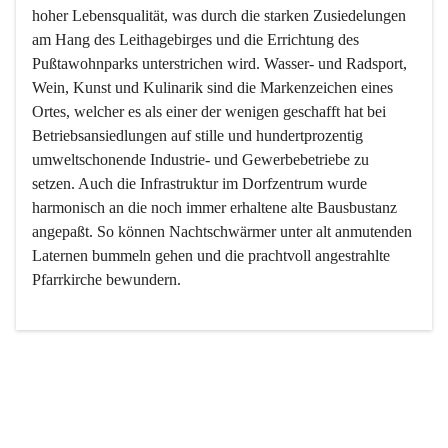
hoher Lebensqualität, was durch die starken Zusiedelungen 
am Hang des Leithagebirges und die Errichtung des 
Pußtawohnparks unterstrichen wird. Wasser- und Radsport, 
Wein, Kunst und Kulinarik sind die Markenzeichen eines 
Ortes, welcher es als einer der wenigen geschafft hat bei 
Betriebsansiedlungen auf stille und hundertprozentig 
umweltschonende Industrie- und Gewerbebetriebe zu 
setzen. Auch die Infrastruktur im Dorfzentrum wurde 
harmonisch an die noch immer erhaltene alte Bausbustanz 
angepaßt. So können Nachtschwärmer unter alt anmutenden 
Laternen bummeln gehen und die prachtvoll angestrahlte 
Pfarrkirche bewundern.

Der Weinbau dominert heute nicht mehr, ist aber integrativer 
Bestandteil der Kultur des Ortes, da man hier schon lange 
von Massenweinbau auf Qualitätsweinbau umgestellt hat. 
So ist es auch nicht verwunderlich, dass eines der historisch 
wertvollsten Gebäude die Ortsvinothek beherbergt und dass 
der Kellering ein beliebtes Ziel darstellt.
