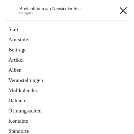
Breitenbrunn am Neusiedler See
Navigation
Breitenbrunn am Neusiedler See
Start
Amtstafel
Formulare
Beiträge
18 Schnellzugriffe
Artikel
Gemeindeservice
7 Schnellzugriffe
Alben
Veranstaltungen
+7
Müllkalender
Dateien
Öffnungszeiten
Kontakte
Hauptadresse
Standorte