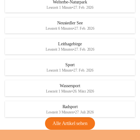
i
i
unzulässige Weingärten zu roden! Bitte 
Welterbe-Naturpark
e
e
helfen wir zusammen um unsere Winzer 
Lesezeit 1 Minute
•
27. Feb. 2026
d
d
vor den prognostizierten Ernteausfällen 
l
l
und den daraus folgenden wirtschaftlichen 
e
e
Neusiedler See
Schäden zu bewahren.
r
r
Lesezeit 6 Minuten
•
27. Feb. 2026
S
S
Verordnungen
e
e
Leithagebirge
04.08.2026
e
e
Lesezeit 3 Minuten
•
27. Feb. 2026
Maßnahmen zur Bekämpfung
der Goldgelben Vergilbung der
Sport
Rebe und der Amerikanischen
Lesezeit 1 Minute
•
27. Feb. 2026
Rebzikade
Anhang VBl. EU Nr. 18
Wassersport
_2026
Lesezeit 1 Minute
•
26. März 2026
1 Seite
•
1,4 MB
Radsport
VBl. EU Nr. 18_2026
Lesezeit 3 Minuten
•
27. Juli 2026
2 Seiten
•
2,1 MB
Alle Artikel sehen