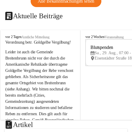
Alle Bekanntmachungen sehen
Aktuelle Beiträge
B
B
vor 2 Tagen
vor 2 Wochen
Amtliche Mitteilung
Veranstaltung
r
r
Verordnung betr. Goldgelbe Vergilbung!
e
e
Blutspenden
Leider ist auch die Gemeinde 
i
i
Sa., 29. Aug., 07:00 -
t
t
Breitenbrunn nicht vor der durch die 
e
e
Amerikanische Rebzikade übertragene 
n
n
Goldgelbe Vergilbung der Rebe verschont 
b
b
geblieben. Als Sicherheitszone gilt das 
r
r
gesamte Ortsgebiet von Breitenbrunn 
u
u
(siehe Anhang). Wir bitten nochmal die 
n
n
n
n
bereits mehrfach (Cities, 
a
a
Gemeindezeitung) ausgesendeten 
m
m
Informationen zu studieren und befallene 
N
N
Reben zu entfernen. Dies gilt auch für 
e
e
einzelne Reben. Gemäß Burgenländischen 
u
u
Artikel
Weinbaugesetz sind nicht gepflegte oder 
s
s