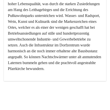
hoher Lebensqualität, was durch die starken Zusiedelungen 
am Hang des Leithagebirges und die Errichtung des 
Pußtawohnparks unterstrichen wird. Wasser- und Radsport, 
Wein, Kunst und Kulinarik sind die Markenzeichen eines 
Ortes, welcher es als einer der wenigen geschafft hat bei 
Betriebsansiedlungen auf stille und hundertprozentig 
umweltschonende Industrie- und Gewerbebetriebe zu 
setzen. Auch die Infrastruktur im Dorfzentrum wurde 
harmonisch an die noch immer erhaltene alte Bausbustanz 
angepaßt. So können Nachtschwärmer unter alt anmutenden 
Laternen bummeln gehen und die prachtvoll angestrahlte 
Pfarrkirche bewundern.

Der Weinbau dominert heute nicht mehr, ist aber integrativer 
Bestandteil der Kultur des Ortes, da man hier schon lange 
von Massenweinbau auf Qualitätsweinbau umgestellt hat. 
So ist es auch nicht verwunderlich, dass eines der historisch 
wertvollsten Gebäude die Ortsvinothek beherbergt und dass 
der Kellering ein beliebtes Ziel darstellt.
