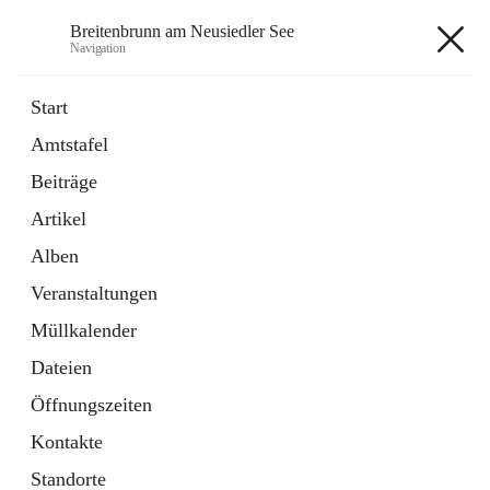
Breitenbrunn am Neusiedler See
Navigation
Breitenbrunn am Neusiedler See
Start
Amtstafel
Formulare
Beiträge
18 Schnellzugriffe
Artikel
Gemeindeservice
7 Schnellzugriffe
Alben
Veranstaltungen
+7
Müllkalender
Dateien
Öffnungszeiten
Kontakte
Hauptadresse
Standorte