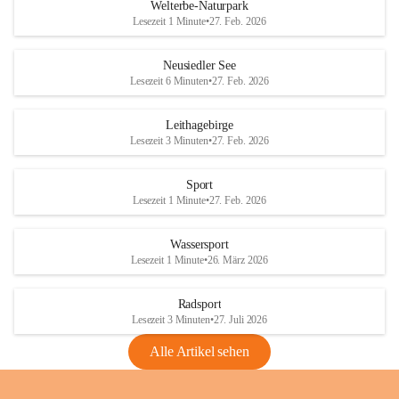
i
i
unzulässige Weingärten zu roden! Bitte 
Welterbe-Naturpark
e
e
helfen wir zusammen um unsere Winzer 
Lesezeit 1 Minute
•
27. Feb. 2026
d
d
vor den prognostizierten Ernteausfällen 
l
l
und den daraus folgenden wirtschaftlichen 
e
e
Neusiedler See
Schäden zu bewahren.
r
r
Lesezeit 6 Minuten
•
27. Feb. 2026
S
S
Verordnungen
e
e
Leithagebirge
04.08.2026
e
e
Lesezeit 3 Minuten
•
27. Feb. 2026
Maßnahmen zur Bekämpfung
der Goldgelben Vergilbung der
Sport
Rebe und der Amerikanischen
Lesezeit 1 Minute
•
27. Feb. 2026
Rebzikade
Anhang VBl. EU Nr. 18
Wassersport
_2026
Lesezeit 1 Minute
•
26. März 2026
1 Seite
•
1,4 MB
Radsport
VBl. EU Nr. 18_2026
Lesezeit 3 Minuten
•
27. Juli 2026
2 Seiten
•
2,1 MB
Alle Artikel sehen