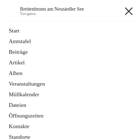
Breitenbrunn am Neusiedler See
Navigation
Breitenbrunn am Neusiedler See
Start
Amtstafel
Formulare
Beiträge
18 Schnellzugriffe
Artikel
Gemeindeservice
7 Schnellzugriffe
Alben
Veranstaltungen
+7
Müllkalender
Dateien
Öffnungszeiten
Kontakte
Hauptadresse
Standorte