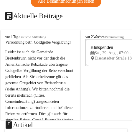
Alle Bekanntmachungen sehen
Aktuelle Beiträge
B
B
vor 1 Tag
vor 2 Wochen
Amtliche Mitteilung
Veranstaltung
r
r
Verordnung betr. Goldgelbe Vergilbung!
e
e
Blutspenden
Leider ist auch die Gemeinde 
i
i
Sa., 29. Aug., 07:00 -
t
t
Breitenbrunn nicht vor der durch die 
e
e
Amerikanische Rebzikade übertragene 
n
n
Goldgelbe Vergilbung der Rebe verschont 
b
b
geblieben. Als Sicherheitszone gilt das 
r
r
gesamte Ortsgebiet von Breitenbrunn 
u
u
(siehe Anhang). Wir bitten nochmal die 
n
n
n
n
bereits mehrfach (Cities, 
a
a
Gemeindezeitung) ausgesendeten 
m
m
Informationen zu studieren und befallene 
N
N
Reben zu entfernen. Dies gilt auch für 
e
e
einzelne Reben. Gemäß Burgenländischen 
u
u
Artikel
Weinbaugesetz sind nicht gepflegte oder 
s
s