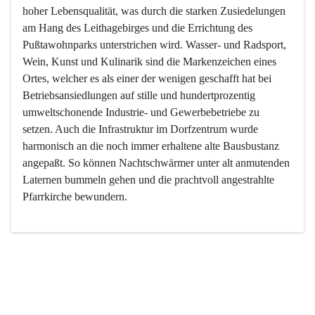
hoher Lebensqualität, was durch die starken Zusiedelungen 
am Hang des Leithagebirges und die Errichtung des 
Pußtawohnparks unterstrichen wird. Wasser- und Radsport, 
Wein, Kunst und Kulinarik sind die Markenzeichen eines 
Ortes, welcher es als einer der wenigen geschafft hat bei 
Betriebsansiedlungen auf stille und hundertprozentig 
umweltschonende Industrie- und Gewerbebetriebe zu 
setzen. Auch die Infrastruktur im Dorfzentrum wurde 
harmonisch an die noch immer erhaltene alte Bausbustanz 
angepaßt. So können Nachtschwärmer unter alt anmutenden 
Laternen bummeln gehen und die prachtvoll angestrahlte 
Pfarrkirche bewundern.

Der Weinbau dominert heute nicht mehr, ist aber integrativer 
Bestandteil der Kultur des Ortes, da man hier schon lange 
von Massenweinbau auf Qualitätsweinbau umgestellt hat. 
So ist es auch nicht verwunderlich, dass eines der historisch 
wertvollsten Gebäude die Ortsvinothek beherbergt und dass 
der Kellering ein beliebtes Ziel darstellt.
