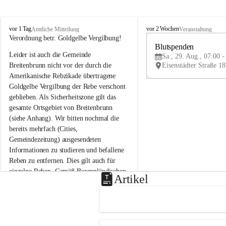
B
B
vor 1 Tag
vor 2 Wochen
Amtliche Mitteilung
Veranstaltung
r
r
Verordnung betr. Goldgelbe Vergilbung!
e
e
Blutspenden
Leider ist auch die Gemeinde 
i
i
Sa., 29. Aug., 07:00 -
t
t
Breitenbrunn nicht vor der durch die 
e
e
Amerikanische Rebzikade übertragene 
n
n
Goldgelbe Vergilbung der Rebe verschont 
b
b
geblieben. Als Sicherheitszone gilt das 
r
r
gesamte Ortsgebiet von Breitenbrunn 
u
u
(siehe Anhang). Wir bitten nochmal die 
n
n
n
n
bereits mehrfach (Cities, 
a
a
Gemeindezeitung) ausgesendeten 
m
m
Informationen zu studieren und befallene 
N
N
Reben zu entfernen. Dies gilt auch für 
e
e
einzelne Reben. Gemäß Burgenländischen 
u
u
Artikel
Weinbaugesetz sind nicht gepflegte oder 
s
s
i
i
unzulässige Weingärten zu roden! Bitte 
e
e
helfen wir zusammen um unsere Winzer 
d
d
vor den prognostizierten Ernteausfällen 
l
l
und den daraus folgenden wirtschaftlichen 