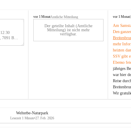
B
B
vor 1 Monat
vor 1 Monat
Amtliche Mitteilung
r
r
Am Samstag
Der geteilte Inhalt (Amtliche
e
e
29
Mitteilung) ist nicht mehr
Den ganzen
i
i
 12:30
AU
verfügbar.
t
t
Eisenstädter Straße 18, 7091 Breitenbrunn am Neusiedler See, AUT
Breitenbru
G
e
e
mehr Infor
n
n
heizten da
b
b
SSV gibt es
r
r
Ebenso feie
u
u
jähriges B
n
n
n
n
war hier d
a
a
Reise durc
m
m
Breitenbrun
N
N
Wir gratul
e
e
u
u
s
s
i
i
Welterbe-Naturpark
e
e
Lesezeit 1 Minute
•
27. Feb. 2026
d
d
l
l