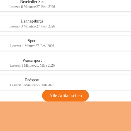
e
e
Neusiedler See
r
r
Lesezeit 6 Minuten
•
27. Feb. 2026
S
S
e
e
Leithagebirge
e
e
Lesezeit 3 Minuten
•
27. Feb. 2026
Sport
Lesezeit 1 Minute
•
27. Feb. 2026
Wassersport
Lesezeit 1 Minute
•
26. März 2026
Radsport
Lesezeit 3 Minuten
•
27. Juli 2026
Alle Artikel sehen