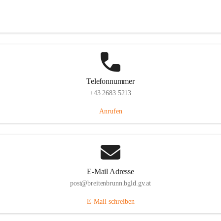
Eisenstädterstraße 18, 7091 Breitenbrunn am Neusiedler See, AUT
Auf Karte ansehen
Telefonnummer
+43 2683 5213
Anrufen
E-Mail Adresse
post@breitenbrunn.bgld.gv.at
E-Mail schreiben