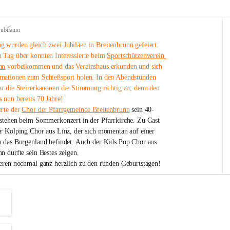
Jubiläum
 wurden gleich zwei Jubiläen in Breitenbrunn gefeiert: 
 Tag über konnten Interessierte beim 
Sportschützenverein 
nn
 vorbeikommen und das Vereinshaus erkunden und sich 
mationen zum Schießsport holen. In den Abendstunden 
nn die Steirerkanonen die Stimmung richtig an, denn den 
 nun bereits 70 Jahre!
rte der 
Chor der Pfarrgemeinde Breitenbrunn
 sein 40-
estehen beim Sommerkonzert in der Pfarrkirche. Zu Gast 
er Kolping Chor aus Linz, der sich momentan auf einer 
h das Burgenland befindet. Auch der Kids Pop Chor aus 
n durfte sein Bestes zeigen.
ieren nochmal ganz herzlich zu den runden Geburtstagen!