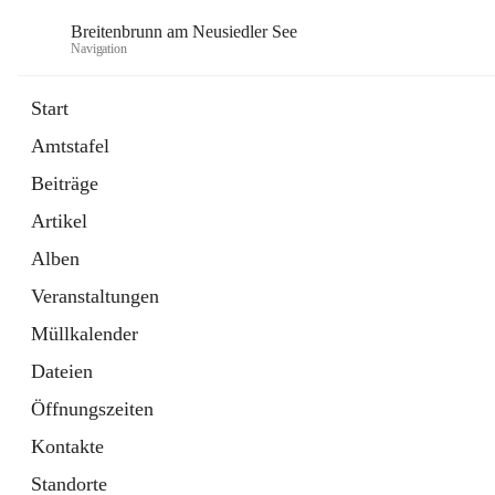
Breitenbrunn am Neusiedler See
Navigation
Start
Amtstafel
Formulare
Beiträge
18 Schnellzugriffe
Artikel
Gemeindeservice
7 Schnellzugriffe
Alben
Veranstaltungen
Müllkalender
Dateien
Öffnungszeiten
Kontakte
Standorte