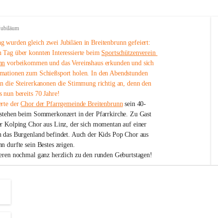
Jubiläum
 wurden gleich zwei Jubiläen in Breitenbrunn gefeiert: 
 Tag über konnten Interessierte beim 
Sportschützenverein 
nn
 vorbeikommen und das Vereinshaus erkunden und sich 
mationen zum Schießsport holen. In den Abendstunden 
nn die Steirerkanonen die Stimmung richtig an, denn den 
 nun bereits 70 Jahre!
rte der 
Chor der Pfarrgemeinde Breitenbrunn
 sein 40-
estehen beim Sommerkonzert in der Pfarrkirche. Zu Gast 
er Kolping Chor aus Linz, der sich momentan auf einer 
h das Burgenland befindet. Auch der Kids Pop Chor aus 
n durfte sein Bestes zeigen.
ieren nochmal ganz herzlich zu den runden Geburtstagen!