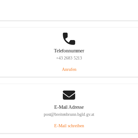
Eisenstädterstraße 18, 7091 Breitenbrunn am Neusiedler See, AUT
Auf Karte ansehen
Telefonnummer
+43 2683 5213
Anrufen
E-Mail Adresse
post@breitenbrunn.bgld.gv.at
E-Mail schreiben