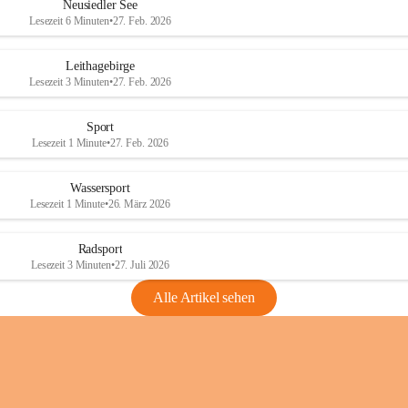
e
e
Neusiedler See
r
r
Lesezeit 6 Minuten
•
27. Feb. 2026
S
S
e
e
Leithagebirge
e
e
Lesezeit 3 Minuten
•
27. Feb. 2026
Sport
Lesezeit 1 Minute
•
27. Feb. 2026
Wassersport
Lesezeit 1 Minute
•
26. März 2026
Radsport
Lesezeit 3 Minuten
•
27. Juli 2026
Alle Artikel sehen