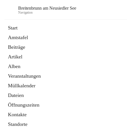
Breitenbrunn am Neusiedler See
Navigation
Start
Amtstafel
Formulare
Beiträge
18 Schnellzugriffe
Artikel
Gemeindeservice
7 Schnellzugriffe
Alben
Veranstaltungen
Müllkalender
Dateien
Öffnungszeiten
Kontakte
Standorte