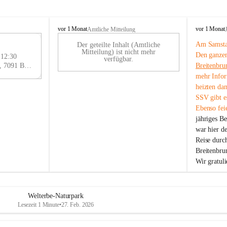
B
B
vor 1 Monat
vor 1 Monat
Amtliche Mitteilung
r
r
Am Samstag
Der geteilte Inhalt (Amtliche
e
e
29
Mitteilung) ist nicht mehr
Den ganzen
i
i
 12:30
AU
verfügbar.
t
t
Eisenstädter Straße 18, 7091 Breitenbrunn am Neusiedler See, AUT
Breitenbru
G
e
e
mehr Infor
n
n
heizten da
b
b
SSV gibt es
r
r
Ebenso feie
u
u
jähriges B
n
n
n
n
war hier d
a
a
Reise durc
m
m
Breitenbrun
N
N
Wir gratul
e
e
u
u
s
s
i
i
Welterbe-Naturpark
e
e
Lesezeit 1 Minute
•
27. Feb. 2026
d
d
l
l