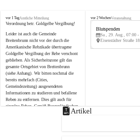
B
B
vor 1 Tag
vor 2 Wochen
Amtliche Mitteilung
Veranstaltung
r
r
Verordnung betr. Goldgelbe Vergilbung!
e
e
Blutspenden
Leider ist auch die Gemeinde 
i
i
Sa., 29. Aug., 07:00 -
t
t
Breitenbrunn nicht vor der durch die 
e
e
Amerikanische Rebzikade übertragene 
n
n
Goldgelbe Vergilbung der Rebe verschont 
b
b
geblieben. Als Sicherheitszone gilt das 
r
r
gesamte Ortsgebiet von Breitenbrunn 
u
u
(siehe Anhang). Wir bitten nochmal die 
n
n
n
n
bereits mehrfach (Cities, 
a
a
Gemeindezeitung) ausgesendeten 
m
m
Informationen zu studieren und befallene 
N
N
Reben zu entfernen. Dies gilt auch für 
e
e
einzelne Reben. Gemäß Burgenländischen 
u
u
Artikel
Weinbaugesetz sind nicht gepflegte oder 
s
s
i
i
unzulässige Weingärten zu roden! Bitte 
e
e
helfen wir zusammen um unsere Winzer 
d
d
vor den prognostizierten Ernteausfällen 
l
l
und den daraus folgenden wirtschaftlichen 