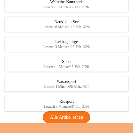
i
i
unzulässige Weingärten zu roden! Bitte 
Welterbe-Naturpark
e
e
helfen wir zusammen um unsere Winzer 
Lesezeit 1 Minute
•
27. Feb. 2026
d
d
vor den prognostizierten Ernteausfällen 
l
l
und den daraus folgenden wirtschaftlichen 
e
e
Neusiedler See
Schäden zu bewahren.
r
r
Lesezeit 6 Minuten
•
27. Feb. 2026
S
S
Verordnungen
e
e
Leithagebirge
04.08.2026
e
e
Lesezeit 3 Minuten
•
27. Feb. 2026
Maßnahmen zur Bekämpfung
der Goldgelben Vergilbung der
Sport
Rebe und der Amerikanischen
Lesezeit 1 Minute
•
27. Feb. 2026
Rebzikade
Anhang VBl. EU Nr. 18
Wassersport
_2026
Lesezeit 1 Minute
•
26. März 2026
1 Seite
•
1,4 MB
Radsport
VBl. EU Nr. 18_2026
Lesezeit 3 Minuten
•
27. Juli 2026
2 Seiten
•
2,1 MB
Alle Artikel sehen