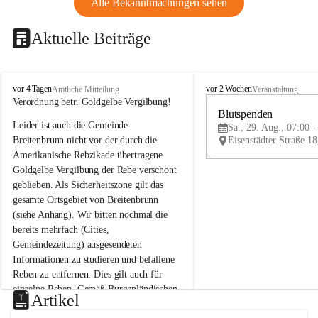
Alle Bekanntmachungen sehen
Aktuelle Beiträge
B
B
vor 4 Tagen
vor 2 Wochen
Amtliche Mitteilung
Veranstaltung
r
r
Verordnung betr. Goldgelbe Vergilbung!
e
e
Blutspenden
Leider ist auch die Gemeinde 
i
i
Sa., 29. Aug., 07:00 -
t
t
Breitenbrunn nicht vor der durch die 
e
e
Amerikanische Rebzikade übertragene 
n
n
Goldgelbe Vergilbung der Rebe verschont 
b
b
geblieben. Als Sicherheitszone gilt das 
r
r
gesamte Ortsgebiet von Breitenbrunn 
u
u
(siehe Anhang). Wir bitten nochmal die 
n
n
n
n
bereits mehrfach (Cities, 
a
a
Gemeindezeitung) ausgesendeten 
m
m
Informationen zu studieren und befallene 
N
N
Reben zu entfernen. Dies gilt auch für 
e
e
einzelne Reben. Gemäß Burgenländischen 
u
u
Artikel
Weinbaugesetz sind nicht gepflegte oder 
s
s