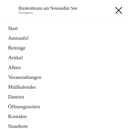
Breitenbrunn am Neusiedler See
Navigation
Breitenbrunn am Neusiedler See
Start
Amtstafel
Formulare
Beiträge
18 Schnellzugriffe
Artikel
Gemeindeservice
7 Schnellzugriffe
Alben
Veranstaltungen
+7
Müllkalender
Dateien
Öffnungszeiten
Kontakte
Hauptadresse
Standorte