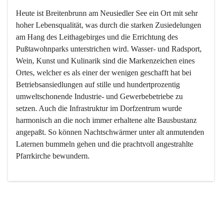
Heute ist Breitenbrunn am Neusiedler See ein Ort mit sehr 
hoher Lebensqualität, was durch die starken Zusiedelungen 
am Hang des Leithagebirges und die Errichtung des 
Pußtawohnparks unterstrichen wird. Wasser- und Radsport, 
Wein, Kunst und Kulinarik sind die Markenzeichen eines 
Ortes, welcher es als einer der wenigen geschafft hat bei 
Betriebsansiedlungen auf stille und hundertprozentig 
umweltschonende Industrie- und Gewerbebetriebe zu 
setzen. Auch die Infrastruktur im Dorfzentrum wurde 
harmonisch an die noch immer erhaltene alte Bausbustanz 
angepaßt. So können Nachtschwärmer unter alt anmutenden 
Laternen bummeln gehen und die prachtvoll angestrahlte 
Pfarrkirche bewundern.

Der Weinbau dominert heute nicht mehr, ist aber integrativer 
Bestandteil der Kultur des Ortes, da man hier schon lange 
von Massenweinbau auf Qualitätsweinbau umgestellt hat. 
So ist es auch nicht verwunderlich, dass eines der historisch 