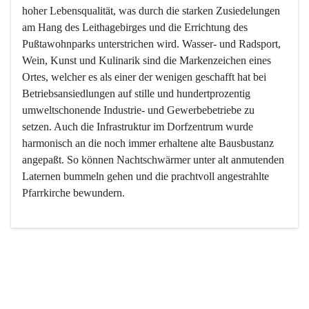
hoher Lebensqualität, was durch die starken Zusiedelungen 
am Hang des Leithagebirges und die Errichtung des 
Pußtawohnparks unterstrichen wird. Wasser- und Radsport, 
Wein, Kunst und Kulinarik sind die Markenzeichen eines 
Ortes, welcher es als einer der wenigen geschafft hat bei 
Betriebsansiedlungen auf stille und hundertprozentig 
umweltschonende Industrie- und Gewerbebetriebe zu 
setzen. Auch die Infrastruktur im Dorfzentrum wurde 
harmonisch an die noch immer erhaltene alte Bausbustanz 
angepaßt. So können Nachtschwärmer unter alt anmutenden 
Laternen bummeln gehen und die prachtvoll angestrahlte 
Pfarrkirche bewundern.

Der Weinbau dominert heute nicht mehr, ist aber integrativer 
Bestandteil der Kultur des Ortes, da man hier schon lange 
von Massenweinbau auf Qualitätsweinbau umgestellt hat. 
So ist es auch nicht verwunderlich, dass eines der historisch 
wertvollsten Gebäude die Ortsvinothek beherbergt und dass 
der Kellering ein beliebtes Ziel darstellt.
