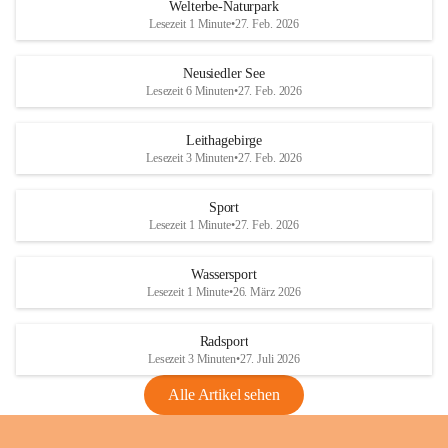
i
i
unzulässige Weingärten zu roden! Bitte 
Welterbe-Naturpark
e
e
helfen wir zusammen um unsere Winzer 
Lesezeit 1 Minute
•
27. Feb. 2026
d
d
vor den prognostizierten Ernteausfällen 
l
l
und den daraus folgenden wirtschaftlichen 
e
e
Neusiedler See
Schäden zu bewahren.
r
r
Lesezeit 6 Minuten
•
27. Feb. 2026
S
S
Verordnungen
e
e
Leithagebirge
04.08.2026
e
e
Lesezeit 3 Minuten
•
27. Feb. 2026
Maßnahmen zur Bekämpfung
der Goldgelben Vergilbung der
Sport
Rebe und der Amerikanischen
Lesezeit 1 Minute
•
27. Feb. 2026
Rebzikade
Anhang VBl. EU Nr. 18
Wassersport
_2026
Lesezeit 1 Minute
•
26. März 2026
1 Seite
•
1,4 MB
Radsport
VBl. EU Nr. 18_2026
Lesezeit 3 Minuten
•
27. Juli 2026
2 Seiten
•
2,1 MB
Alle Artikel sehen