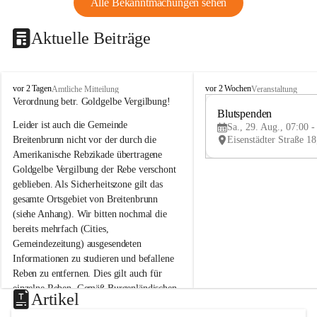
Alle Bekanntmachungen sehen
Aktuelle Beiträge
B
B
vor 2 Tagen
vor 2 Wochen
Amtliche Mitteilung
Veranstaltung
r
r
Verordnung betr. Goldgelbe Vergilbung!
e
e
Blutspenden
Leider ist auch die Gemeinde 
i
i
Sa., 29. Aug., 07:00 -
t
t
Breitenbrunn nicht vor der durch die 
e
e
Amerikanische Rebzikade übertragene 
n
n
Goldgelbe Vergilbung der Rebe verschont 
b
b
geblieben. Als Sicherheitszone gilt das 
r
r
gesamte Ortsgebiet von Breitenbrunn 
u
u
(siehe Anhang). Wir bitten nochmal die 
n
n
n
n
bereits mehrfach (Cities, 
a
a
Gemeindezeitung) ausgesendeten 
m
m
Informationen zu studieren und befallene 
N
N
Reben zu entfernen. Dies gilt auch für 
e
e
einzelne Reben. Gemäß Burgenländischen 
u
u
Artikel
Weinbaugesetz sind nicht gepflegte oder 
s
s