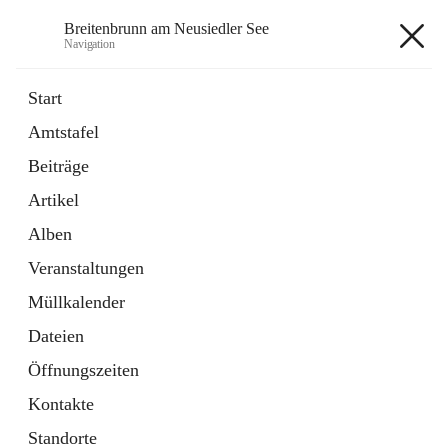
Breitenbrunn am Neusiedler See
Navigation
Breitenbrunn am Neusiedler See
Start
Amtstafel
Formulare
Beiträge
18 Schnellzugriffe
Artikel
Gemeindeservice
7 Schnellzugriffe
Alben
Veranstaltungen
+7
Müllkalender
Dateien
Öffnungszeiten
Kontakte
Hauptadresse
Standorte