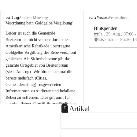
B
B
vor 1 Tag
vor 2 Wochen
Amtliche Mitteilung
Veranstaltung
r
r
Verordnung betr. Goldgelbe Vergilbung!
e
e
Blutspenden
Leider ist auch die Gemeinde 
i
i
Sa., 29. Aug., 07:00 -
t
t
Breitenbrunn nicht vor der durch die 
e
e
Amerikanische Rebzikade übertragene 
n
n
Goldgelbe Vergilbung der Rebe verschont 
b
b
geblieben. Als Sicherheitszone gilt das 
r
r
gesamte Ortsgebiet von Breitenbrunn 
u
u
(siehe Anhang). Wir bitten nochmal die 
n
n
n
n
bereits mehrfach (Cities, 
a
a
Gemeindezeitung) ausgesendeten 
m
m
Informationen zu studieren und befallene 
N
N
Reben zu entfernen. Dies gilt auch für 
e
e
einzelne Reben. Gemäß Burgenländischen 
u
u
Artikel
Weinbaugesetz sind nicht gepflegte oder 
s
s
i
i
unzulässige Weingärten zu roden! Bitte 
e
e
helfen wir zusammen um unsere Winzer 
d
d
vor den prognostizierten Ernteausfällen 
l
l
und den daraus folgenden wirtschaftlichen 