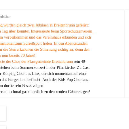
Jubiläum
 wurden gleich zwei Jubiläen in Breitenbrunn gefeiert: 
 Tag über konnten Interessierte beim 
Sportschützenverein 
nn
 vorbeikommen und das Vereinshaus erkunden und sich 
mationen zum Schießsport holen. In den Abendstunden 
nn die Steirerkanonen die Stimmung richtig an, denn den 
 nun bereits 70 Jahre!
rte der 
Chor der Pfarrgemeinde Breitenbrunn
 sein 40-
estehen beim Sommerkonzert in der Pfarrkirche. Zu Gast 
er Kolping Chor aus Linz, der sich momentan auf einer 
h das Burgenland befindet. Auch der Kids Pop Chor aus 
n durfte sein Bestes zeigen.
ieren nochmal ganz herzlich zu den runden Geburtstagen!