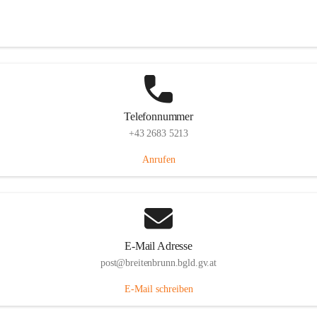
Eisenstädterstraße 18, 7091 Breitenbrunn am Neusiedler See, AUT
Auf Karte ansehen
Telefonnummer
+43 2683 5213
Anrufen
E-Mail Adresse
post@breitenbrunn.bgld.gv.at
E-Mail schreiben