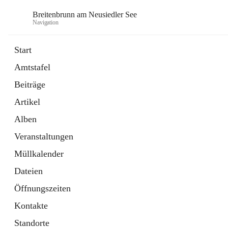
Breitenbrunn am Neusiedler See
Navigation
Start
Amtstafel
Formulare
Beiträge
18 Schnellzugriffe
Artikel
Gemeindeservice
7 Schnellzugriffe
Alben
Veranstaltungen
Müllkalender
Dateien
Öffnungszeiten
Kontakte
Standorte