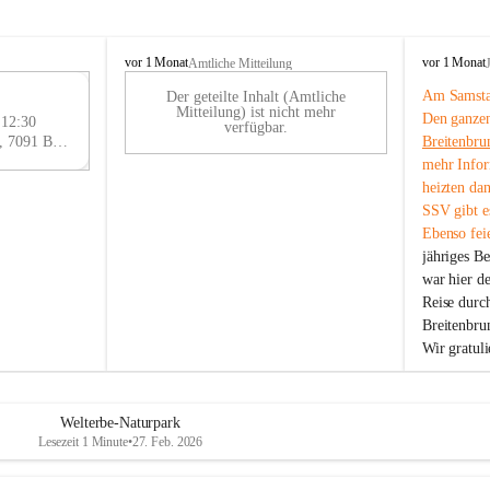
B
B
vor 1 Monat
vor 1 Monat
Amtliche Mitteilung
r
r
Am Samstag
Der geteilte Inhalt (Amtliche
e
e
29
Mitteilung) ist nicht mehr
Den ganzen
i
i
 12:30
AU
verfügbar.
t
t
Eisenstädter Straße 18, 7091 Breitenbrunn am Neusiedler See, AUT
Breitenbru
G
e
e
mehr Infor
n
n
heizten da
b
b
SSV gibt es
r
r
Ebenso feie
u
u
jähriges B
n
n
n
n
war hier d
a
a
Reise durc
m
m
Breitenbrun
N
N
Wir gratul
e
e
u
u
s
s
i
i
Welterbe-Naturpark
e
e
Lesezeit 1 Minute
•
27. Feb. 2026
d
d
l
l