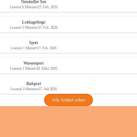
e
e
Neusiedler See
r
r
Lesezeit 6 Minuten
•
27. Feb. 2026
S
S
e
e
Leithagebirge
e
e
Lesezeit 3 Minuten
•
27. Feb. 2026
Sport
Lesezeit 1 Minute
•
27. Feb. 2026
Wassersport
Lesezeit 1 Minute
•
26. März 2026
Radsport
Lesezeit 3 Minuten
•
27. Juli 2026
Alle Artikel sehen