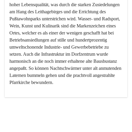
hoher Lebensqualität, was durch die starken Zusiedelungen 
am Hang des Leithagebirges und die Errichtung des 
Pußtawohnparks unterstrichen wird. Wasser- und Radsport, 
Wein, Kunst und Kulinarik sind die Markenzeichen eines 
Ortes, welcher es als einer der wenigen geschafft hat bei 
Betriebsansiedlungen auf stille und hundertprozentig 
umweltschonende Industrie- und Gewerbebetriebe zu 
setzen. Auch die Infrastruktur im Dorfzentrum wurde 
harmonisch an die noch immer erhaltene alte Bausbustanz 
angepaßt. So können Nachtschwärmer unter alt anmutenden 
Laternen bummeln gehen und die prachtvoll angestrahlte 
Pfarrkirche bewundern.

Der Weinbau dominert heute nicht mehr, ist aber integrativer 
Bestandteil der Kultur des Ortes, da man hier schon lange 
von Massenweinbau auf Qualitätsweinbau umgestellt hat. 
So ist es auch nicht verwunderlich, dass eines der historisch 
wertvollsten Gebäude die Ortsvinothek beherbergt und dass 
der Kellering ein beliebtes Ziel darstellt.
