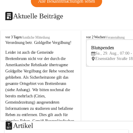
Alle Bekanntmachungen sehen
Aktuelle Beiträge
B
B
vor 3 Tagen
vor 2 Wochen
Amtliche Mitteilung
Veranstaltung
r
r
Verordnung betr. Goldgelbe Vergilbung!
e
e
Blutspenden
Leider ist auch die Gemeinde 
i
i
Sa., 29. Aug., 07:00 -
t
t
Breitenbrunn nicht vor der durch die 
e
e
Amerikanische Rebzikade übertragene 
n
n
Goldgelbe Vergilbung der Rebe verschont 
b
b
geblieben. Als Sicherheitszone gilt das 
r
r
gesamte Ortsgebiet von Breitenbrunn 
u
u
(siehe Anhang). Wir bitten nochmal die 
n
n
n
n
bereits mehrfach (Cities, 
a
a
Gemeindezeitung) ausgesendeten 
m
m
Informationen zu studieren und befallene 
N
N
Reben zu entfernen. Dies gilt auch für 
e
e
einzelne Reben. Gemäß Burgenländischen 
u
u
Artikel
Weinbaugesetz sind nicht gepflegte oder 
s
s