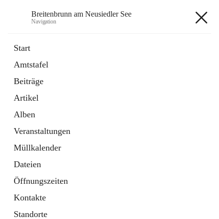
Breitenbrunn am Neusiedler See
Navigation
Breitenbrunn am Neusiedler See
Start
Amtstafel
Formulare
Beiträge
18 Schnellzugriffe
Artikel
Gemeindeservice
7 Schnellzugriffe
Alben
Veranstaltungen
+7
Müllkalender
Dateien
Öffnungszeiten
Kontakte
Hauptadresse
Standorte