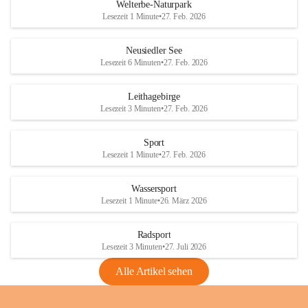
i
i
unzulässige Weingärten zu roden! Bitte 
Welterbe-Naturpark
e
e
helfen wir zusammen um unsere Winzer 
Lesezeit 1 Minute
•
27. Feb. 2026
d
d
vor den prognostizierten Ernteausfällen 
l
l
und den daraus folgenden wirtschaftlichen 
e
e
Neusiedler See
Schäden zu bewahren.
r
r
Lesezeit 6 Minuten
•
27. Feb. 2026
S
S
Verordnungen
e
e
Leithagebirge
04.08.2026
e
e
Lesezeit 3 Minuten
•
27. Feb. 2026
Maßnahmen zur Bekämpfung
der Goldgelben Vergilbung der
Sport
Rebe und der Amerikanischen
Lesezeit 1 Minute
•
27. Feb. 2026
Rebzikade
Anhang VBl. EU Nr. 18
Wassersport
_2026
Lesezeit 1 Minute
•
26. März 2026
1 Seite
•
1,4 MB
Radsport
VBl. EU Nr. 18_2026
Lesezeit 3 Minuten
•
27. Juli 2026
2 Seiten
•
2,1 MB
Alle Artikel sehen