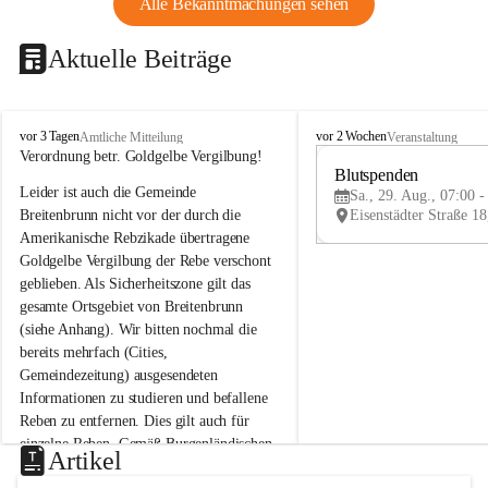
Alle Bekanntmachungen sehen
Aktuelle Beiträge
B
B
vor 3 Tagen
vor 2 Wochen
Amtliche Mitteilung
Veranstaltung
r
r
Verordnung betr. Goldgelbe Vergilbung!
e
e
Blutspenden
Leider ist auch die Gemeinde 
i
i
Sa., 29. Aug., 07:00 -
t
t
Breitenbrunn nicht vor der durch die 
e
e
Amerikanische Rebzikade übertragene 
n
n
Goldgelbe Vergilbung der Rebe verschont 
b
b
geblieben. Als Sicherheitszone gilt das 
r
r
gesamte Ortsgebiet von Breitenbrunn 
u
u
(siehe Anhang). Wir bitten nochmal die 
n
n
n
n
bereits mehrfach (Cities, 
a
a
Gemeindezeitung) ausgesendeten 
m
m
Informationen zu studieren und befallene 
N
N
Reben zu entfernen. Dies gilt auch für 
e
e
einzelne Reben. Gemäß Burgenländischen 
u
u
Artikel
Weinbaugesetz sind nicht gepflegte oder 
s
s