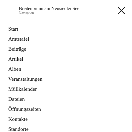
Breitenbrunn am Neusiedler See
Navigation
Breitenbrunn am Neusiedler See
Start
Amtstafel
Formulare
Beiträge
18 Schnellzugriffe
Artikel
Gemeindeservice
7 Schnellzugriffe
Alben
Veranstaltungen
+7
Müllkalender
Dateien
Öffnungszeiten
Kontakte
Hauptadresse
Standorte