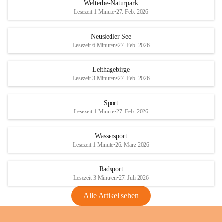
i
i
unzulässige Weingärten zu roden! Bitte 
Welterbe-Naturpark
e
e
helfen wir zusammen um unsere Winzer 
Lesezeit 1 Minute
•
27. Feb. 2026
d
d
vor den prognostizierten Ernteausfällen 
l
l
und den daraus folgenden wirtschaftlichen 
e
e
Neusiedler See
Schäden zu bewahren.
r
r
Lesezeit 6 Minuten
•
27. Feb. 2026
S
S
Verordnungen
e
e
Leithagebirge
04.08.2026
e
e
Lesezeit 3 Minuten
•
27. Feb. 2026
Maßnahmen zur Bekämpfung
der Goldgelben Vergilbung der
Sport
Rebe und der Amerikanischen
Lesezeit 1 Minute
•
27. Feb. 2026
Rebzikade
Anhang VBl. EU Nr. 18
Wassersport
_2026
Lesezeit 1 Minute
•
26. März 2026
1 Seite
•
1,4 MB
Radsport
VBl. EU Nr. 18_2026
Lesezeit 3 Minuten
•
27. Juli 2026
2 Seiten
•
2,1 MB
Alle Artikel sehen