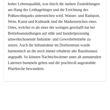
hoher Lebensqualität, was durch die starken Zusiedelungen 
am Hang des Leithagebirges und die Errichtung des 
Pußtawohnparks unterstrichen wird. Wasser- und Radsport, 
Wein, Kunst und Kulinarik sind die Markenzeichen eines 
Ortes, welcher es als einer der wenigen geschafft hat bei 
Betriebsansiedlungen auf stille und hundertprozentig 
umweltschonende Industrie- und Gewerbebetriebe zu 
setzen. Auch die Infrastruktur im Dorfzentrum wurde 
harmonisch an die noch immer erhaltene alte Bausbustanz 
angepaßt. So können Nachtschwärmer unter alt anmutenden 
Laternen bummeln gehen und die prachtvoll angestrahlte 
Pfarrkirche bewundern.

Der Weinbau dominert heute nicht mehr, ist aber integrativer 
Bestandteil der Kultur des Ortes, da man hier schon lange 
von Massenweinbau auf Qualitätsweinbau umgestellt hat. 
So ist es auch nicht verwunderlich, dass eines der historisch 
wertvollsten Gebäude die Ortsvinothek beherbergt und dass 
der Kellering ein beliebtes Ziel darstellt.
