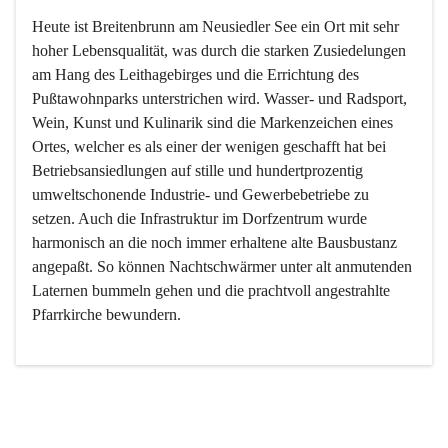
Heute ist Breitenbrunn am Neusiedler See ein Ort mit sehr 
hoher Lebensqualität, was durch die starken Zusiedelungen 
am Hang des Leithagebirges und die Errichtung des 
Pußtawohnparks unterstrichen wird. Wasser- und Radsport, 
Wein, Kunst und Kulinarik sind die Markenzeichen eines 
Ortes, welcher es als einer der wenigen geschafft hat bei 
Betriebsansiedlungen auf stille und hundertprozentig 
umweltschonende Industrie- und Gewerbebetriebe zu 
setzen. Auch die Infrastruktur im Dorfzentrum wurde 
harmonisch an die noch immer erhaltene alte Bausbustanz 
angepaßt. So können Nachtschwärmer unter alt anmutenden 
Laternen bummeln gehen und die prachtvoll angestrahlte 
Pfarrkirche bewundern.

Der Weinbau dominert heute nicht mehr, ist aber integrativer 
Bestandteil der Kultur des Ortes, da man hier schon lange 
von Massenweinbau auf Qualitätsweinbau umgestellt hat. 
So ist es auch nicht verwunderlich, dass eines der historisch 