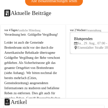
Alle Bekanntmachungen sehen
Aktuelle Beiträge
B
B
vor 4 Tagen
vor 2 Wochen
Amtliche Mitteilung
Veranstaltung
r
r
Verordnung betr. Goldgelbe Vergilbung!
e
e
Blutspenden
Leider ist auch die Gemeinde 
i
i
Sa., 29. Aug., 07:00 -
t
t
Breitenbrunn nicht vor der durch die 
e
e
Amerikanische Rebzikade übertragene 
n
n
Goldgelbe Vergilbung der Rebe verschont 
b
b
geblieben. Als Sicherheitszone gilt das 
r
r
gesamte Ortsgebiet von Breitenbrunn 
u
u
(siehe Anhang). Wir bitten nochmal die 
n
n
n
n
bereits mehrfach (Cities, 
a
a
Gemeindezeitung) ausgesendeten 
m
m
Informationen zu studieren und befallene 
N
N
Reben zu entfernen. Dies gilt auch für 
e
e
einzelne Reben. Gemäß Burgenländischen 
u
u
Artikel
Weinbaugesetz sind nicht gepflegte oder 
s
s