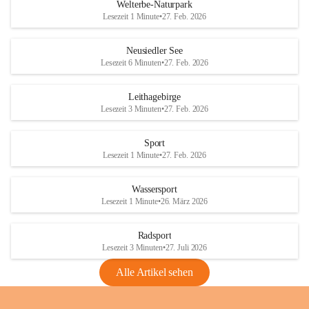
i
i
unzulässige Weingärten zu roden! Bitte 
Welterbe-Naturpark
e
e
helfen wir zusammen um unsere Winzer 
Lesezeit 1 Minute
•
27. Feb. 2026
d
d
vor den prognostizierten Ernteausfällen 
l
l
und den daraus folgenden wirtschaftlichen 
e
e
Neusiedler See
Schäden zu bewahren.
r
r
Lesezeit 6 Minuten
•
27. Feb. 2026
S
S
Verordnungen
e
e
Leithagebirge
04.08.2026
e
e
Lesezeit 3 Minuten
•
27. Feb. 2026
Maßnahmen zur Bekämpfung
der Goldgelben Vergilbung der
Sport
Rebe und der Amerikanischen
Lesezeit 1 Minute
•
27. Feb. 2026
Rebzikade
Anhang VBl. EU Nr. 18
Wassersport
_2026
Lesezeit 1 Minute
•
26. März 2026
1 Seite
•
1,4 MB
Radsport
VBl. EU Nr. 18_2026
Lesezeit 3 Minuten
•
27. Juli 2026
2 Seiten
•
2,1 MB
Alle Artikel sehen