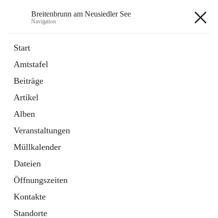
Breitenbrunn am Neusiedler See
Navigation
Breitenbrunn am Neusiedler See
Start
Amtstafel
Formulare
Beiträge
18 Schnellzugriffe
Artikel
Gemeindeservice
7 Schnellzugriffe
Alben
Veranstaltungen
+7
Müllkalender
Dateien
Öffnungszeiten
Kontakte
Hauptadresse
Standorte