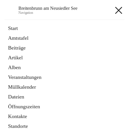
Breitenbrunn am Neusiedler See
Navigation
Breitenbrunn am Neusiedler See
Start
Amtstafel
Formulare
Beiträge
18 Schnellzugriffe
Artikel
Gemeindeservice
7 Schnellzugriffe
Alben
Veranstaltungen
+7
Müllkalender
Dateien
Öffnungszeiten
Kontakte
Hauptadresse
Standorte