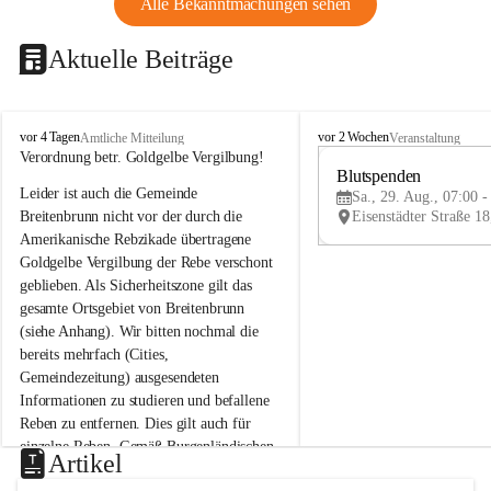
Alle Bekanntmachungen sehen
Aktuelle Beiträge
B
B
vor 4 Tagen
vor 2 Wochen
Amtliche Mitteilung
Veranstaltung
r
r
Verordnung betr. Goldgelbe Vergilbung!
e
e
Blutspenden
Leider ist auch die Gemeinde 
i
i
Sa., 29. Aug., 07:00 -
t
t
Breitenbrunn nicht vor der durch die 
e
e
Amerikanische Rebzikade übertragene 
n
n
Goldgelbe Vergilbung der Rebe verschont 
b
b
geblieben. Als Sicherheitszone gilt das 
r
r
gesamte Ortsgebiet von Breitenbrunn 
u
u
(siehe Anhang). Wir bitten nochmal die 
n
n
n
n
bereits mehrfach (Cities, 
a
a
Gemeindezeitung) ausgesendeten 
m
m
Informationen zu studieren und befallene 
N
N
Reben zu entfernen. Dies gilt auch für 
e
e
einzelne Reben. Gemäß Burgenländischen 
u
u
Artikel
Weinbaugesetz sind nicht gepflegte oder 
s
s