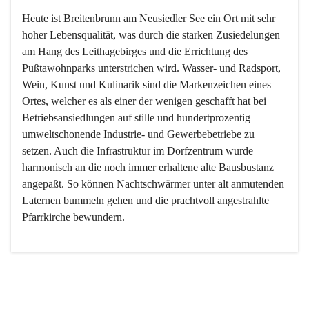
Heute ist Breitenbrunn am Neusiedler See ein Ort mit sehr 
hoher Lebensqualität, was durch die starken Zusiedelungen 
am Hang des Leithagebirges und die Errichtung des 
Pußtawohnparks unterstrichen wird. Wasser- und Radsport, 
Wein, Kunst und Kulinarik sind die Markenzeichen eines 
Ortes, welcher es als einer der wenigen geschafft hat bei 
Betriebsansiedlungen auf stille und hundertprozentig 
umweltschonende Industrie- und Gewerbebetriebe zu 
setzen. Auch die Infrastruktur im Dorfzentrum wurde 
harmonisch an die noch immer erhaltene alte Bausbustanz 
angepaßt. So können Nachtschwärmer unter alt anmutenden 
Laternen bummeln gehen und die prachtvoll angestrahlte 
Pfarrkirche bewundern.

Der Weinbau dominert heute nicht mehr, ist aber integrativer 
Bestandteil der Kultur des Ortes, da man hier schon lange 
von Massenweinbau auf Qualitätsweinbau umgestellt hat. 
So ist es auch nicht verwunderlich, dass eines der historisch 