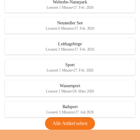
i
i
unzulässige Weingärten zu roden! Bitte 
Welterbe-Naturpark
e
e
helfen wir zusammen um unsere Winzer 
Lesezeit 1 Minute
•
27. Feb. 2026
d
d
vor den prognostizierten Ernteausfällen 
l
l
und den daraus folgenden wirtschaftlichen 
e
e
Neusiedler See
Schäden zu bewahren.
r
r
Lesezeit 6 Minuten
•
27. Feb. 2026
S
S
Verordnungen
e
e
Leithagebirge
04.08.2026
e
e
Lesezeit 3 Minuten
•
27. Feb. 2026
Maßnahmen zur Bekämpfung
der Goldgelben Vergilbung der
Sport
Rebe und der Amerikanischen
Lesezeit 1 Minute
•
27. Feb. 2026
Rebzikade
Anhang VBl. EU Nr. 18
Wassersport
_2026
Lesezeit 1 Minute
•
26. März 2026
1 Seite
•
1,4 MB
Radsport
VBl. EU Nr. 18_2026
Lesezeit 3 Minuten
•
27. Juli 2026
2 Seiten
•
2,1 MB
Alle Artikel sehen