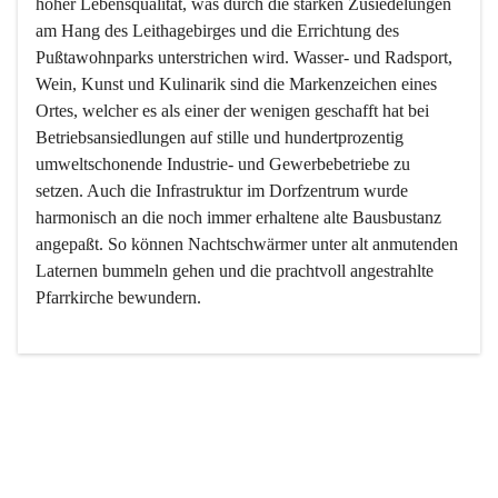
hoher Lebensqualität, was durch die starken Zusiedelungen 
am Hang des Leithagebirges und die Errichtung des 
Pußtawohnparks unterstrichen wird. Wasser- und Radsport, 
Wein, Kunst und Kulinarik sind die Markenzeichen eines 
Ortes, welcher es als einer der wenigen geschafft hat bei 
Betriebsansiedlungen auf stille und hundertprozentig 
umweltschonende Industrie- und Gewerbebetriebe zu 
setzen. Auch die Infrastruktur im Dorfzentrum wurde 
harmonisch an die noch immer erhaltene alte Bausbustanz 
angepaßt. So können Nachtschwärmer unter alt anmutenden 
Laternen bummeln gehen und die prachtvoll angestrahlte 
Pfarrkirche bewundern.

Der Weinbau dominert heute nicht mehr, ist aber integrativer 
Bestandteil der Kultur des Ortes, da man hier schon lange 
von Massenweinbau auf Qualitätsweinbau umgestellt hat. 
So ist es auch nicht verwunderlich, dass eines der historisch 
wertvollsten Gebäude die Ortsvinothek beherbergt und dass 
der Kellering ein beliebtes Ziel darstellt.
