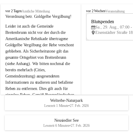
B
B
vor 2 Tagen
vor 2 Wochen
Amtliche Mitteilung
Veranstaltung
r
r
Verordnung betr. Goldgelbe Vergilbung!
e
e
Blutspenden
Leider ist auch die Gemeinde 
i
i
Sa., 29. Aug., 07:00 -
t
t
Breitenbrunn nicht vor der durch die 
e
e
Amerikanische Rebzikade übertragene 
n
n
Goldgelbe Vergilbung der Rebe verschont 
b
b
geblieben. Als Sicherheitszone gilt das 
r
r
gesamte Ortsgebiet von Breitenbrunn 
u
u
(siehe Anhang). Wir bitten nochmal die 
n
n
n
n
bereits mehrfach (Cities, 
a
a
Gemeindezeitung) ausgesendeten 
m
m
Informationen zu studieren und befallene 
N
N
Reben zu entfernen. Dies gilt auch für 
e
e
einzelne Reben. Gemäß Burgenländischen 
u
u
Welterbe-Naturpark
Weinbaugesetz sind nicht gepflegte oder 
s
s
Lesezeit 1 Minute
•
27. Feb. 2026
i
i
unzulässige Weingärten zu roden! Bitte 
e
e
helfen wir zusammen um unsere Winzer 
d
d
vor den prognostizierten Ernteausfällen 
Neusiedler See
l
l
Lesezeit 6 Minuten
•
27. Feb. 2026
und den daraus folgenden wirtschaftlichen 
e
e
Schäden zu bewahren.