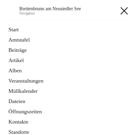
Breitenbrunn am Neusiedler See
Navigation
Breitenbrunn am Neusiedler See
Start
Amtstafel
Formulare
Beiträge
18 Schnellzugriffe
Artikel
Gemeindeservice
7 Schnellzugriffe
Alben
Veranstaltungen
+7
Müllkalender
Dateien
Öffnungszeiten
Kontakte
Hauptadresse
Standorte