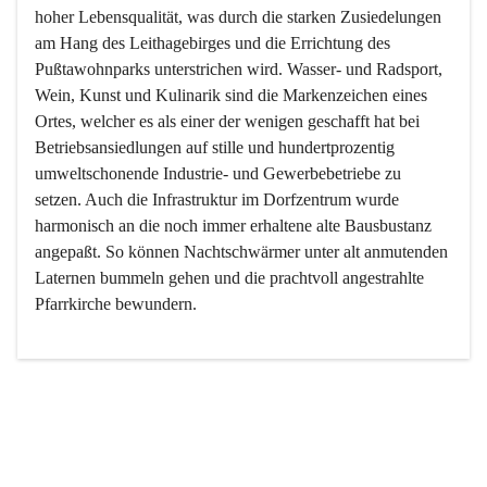
hoher Lebensqualität, was durch die starken Zusiedelungen 
am Hang des Leithagebirges und die Errichtung des 
Pußtawohnparks unterstrichen wird. Wasser- und Radsport, 
Wein, Kunst und Kulinarik sind die Markenzeichen eines 
Ortes, welcher es als einer der wenigen geschafft hat bei 
Betriebsansiedlungen auf stille und hundertprozentig 
umweltschonende Industrie- und Gewerbebetriebe zu 
setzen. Auch die Infrastruktur im Dorfzentrum wurde 
harmonisch an die noch immer erhaltene alte Bausbustanz 
angepaßt. So können Nachtschwärmer unter alt anmutenden 
Laternen bummeln gehen und die prachtvoll angestrahlte 
Pfarrkirche bewundern.

Der Weinbau dominert heute nicht mehr, ist aber integrativer 
Bestandteil der Kultur des Ortes, da man hier schon lange 
von Massenweinbau auf Qualitätsweinbau umgestellt hat. 
So ist es auch nicht verwunderlich, dass eines der historisch 
wertvollsten Gebäude die Ortsvinothek beherbergt und dass 
der Kellering ein beliebtes Ziel darstellt.
