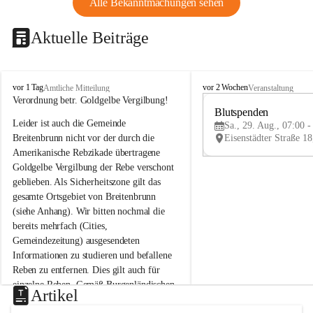
Alle Bekanntmachungen sehen
Aktuelle Beiträge
B
B
vor 1 Tag
vor 2 Wochen
Amtliche Mitteilung
Veranstaltung
r
r
Verordnung betr. Goldgelbe Vergilbung!
e
e
Blutspenden
Leider ist auch die Gemeinde 
i
i
Sa., 29. Aug., 07:00 -
t
t
Breitenbrunn nicht vor der durch die 
e
e
Amerikanische Rebzikade übertragene 
n
n
Goldgelbe Vergilbung der Rebe verschont 
b
b
geblieben. Als Sicherheitszone gilt das 
r
r
gesamte Ortsgebiet von Breitenbrunn 
u
u
(siehe Anhang). Wir bitten nochmal die 
n
n
n
n
bereits mehrfach (Cities, 
a
a
Gemeindezeitung) ausgesendeten 
m
m
Informationen zu studieren und befallene 
N
N
Reben zu entfernen. Dies gilt auch für 
e
e
einzelne Reben. Gemäß Burgenländischen 
u
u
Artikel
Weinbaugesetz sind nicht gepflegte oder 
s
s