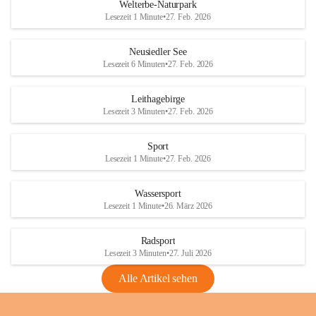
i
i
unzulässige Weingärten zu roden! Bitte 
Welterbe-Naturpark
e
e
helfen wir zusammen um unsere Winzer 
Lesezeit 1 Minute
•
27. Feb. 2026
d
d
vor den prognostizierten Ernteausfällen 
l
l
und den daraus folgenden wirtschaftlichen 
e
e
Neusiedler See
Schäden zu bewahren.
r
r
Lesezeit 6 Minuten
•
27. Feb. 2026
S
S
Verordnungen
e
e
Leithagebirge
04.08.2026
e
e
Lesezeit 3 Minuten
•
27. Feb. 2026
Maßnahmen zur Bekämpfung
der Goldgelben Vergilbung der
Sport
Rebe und der Amerikanischen
Lesezeit 1 Minute
•
27. Feb. 2026
Rebzikade
Anhang VBl. EU Nr. 18
Wassersport
_2026
Lesezeit 1 Minute
•
26. März 2026
1 Seite
•
1,4 MB
Radsport
VBl. EU Nr. 18_2026
Lesezeit 3 Minuten
•
27. Juli 2026
2 Seiten
•
2,1 MB
Alle Artikel sehen