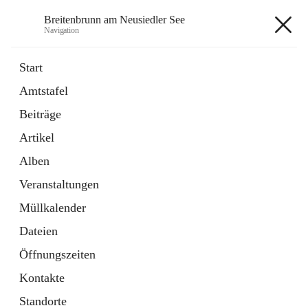
Breitenbrunn am Neusiedler See
Navigation
Breitenbrunn am Neusiedler See
Start
Amtstafel
Formulare
Beiträge
18 Schnellzugriffe
Artikel
Gemeindeservice
7 Schnellzugriffe
Alben
Veranstaltungen
+7
Müllkalender
Dateien
Öffnungszeiten
Kontakte
Hauptadresse
Standorte