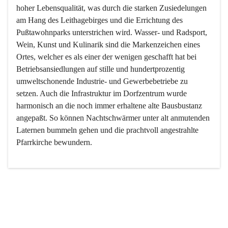
hoher Lebensqualität, was durch die starken Zusiedelungen 
am Hang des Leithagebirges und die Errichtung des 
Pußtawohnparks unterstrichen wird. Wasser- und Radsport, 
Wein, Kunst und Kulinarik sind die Markenzeichen eines 
Ortes, welcher es als einer der wenigen geschafft hat bei 
Betriebsansiedlungen auf stille und hundertprozentig 
umweltschonende Industrie- und Gewerbebetriebe zu 
setzen. Auch die Infrastruktur im Dorfzentrum wurde 
harmonisch an die noch immer erhaltene alte Bausbustanz 
angepaßt. So können Nachtschwärmer unter alt anmutenden 
Laternen bummeln gehen und die prachtvoll angestrahlte 
Pfarrkirche bewundern.

Der Weinbau dominert heute nicht mehr, ist aber integrativer 
Bestandteil der Kultur des Ortes, da man hier schon lange 
von Massenweinbau auf Qualitätsweinbau umgestellt hat. 
So ist es auch nicht verwunderlich, dass eines der historisch 
wertvollsten Gebäude die Ortsvinothek beherbergt und dass 
der Kellering ein beliebtes Ziel darstellt.
