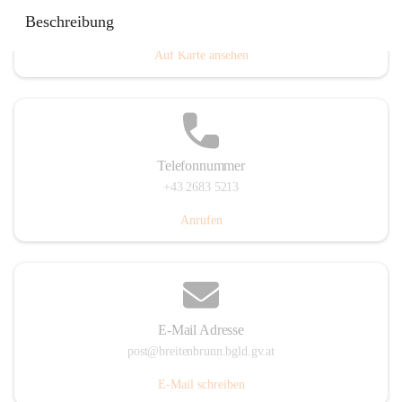
Eisenstädterstraße 18, 7091 Breitenbrunn am Neusiedler
Beschreibung
See, AUT
Auf Karte ansehen
Telefonnummer
+43 2683 5213
Anrufen
E-Mail Adresse
post@breitenbrunn.bgld.gv.at
E-Mail schreiben