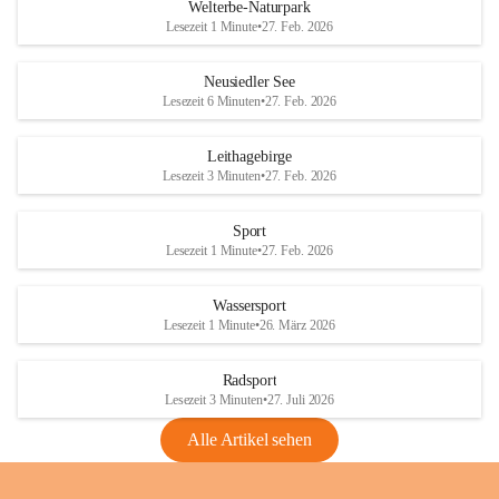
i
i
unzulässige Weingärten zu roden! Bitte 
Welterbe-Naturpark
e
e
helfen wir zusammen um unsere Winzer 
Lesezeit 1 Minute
•
27. Feb. 2026
d
d
vor den prognostizierten Ernteausfällen 
l
l
und den daraus folgenden wirtschaftlichen 
e
e
Neusiedler See
Schäden zu bewahren.
r
r
Lesezeit 6 Minuten
•
27. Feb. 2026
S
S
Verordnungen
e
e
Leithagebirge
04.08.2026
e
e
Lesezeit 3 Minuten
•
27. Feb. 2026
Maßnahmen zur Bekämpfung
der Goldgelben Vergilbung der
Sport
Rebe und der Amerikanischen
Lesezeit 1 Minute
•
27. Feb. 2026
Rebzikade
Anhang VBl. EU Nr. 18
Wassersport
_2026
Lesezeit 1 Minute
•
26. März 2026
1 Seite
•
1,4 MB
Radsport
VBl. EU Nr. 18_2026
Lesezeit 3 Minuten
•
27. Juli 2026
2 Seiten
•
2,1 MB
Alle Artikel sehen