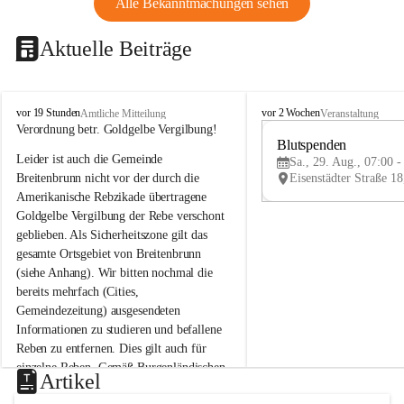
Alle Bekanntmachungen sehen
Aktuelle Beiträge
B
B
vor 19 Stunden
vor 2 Wochen
Amtliche Mitteilung
Veranstaltung
r
r
Verordnung betr. Goldgelbe Vergilbung!
e
e
Blutspenden
Leider ist auch die Gemeinde 
i
i
Sa., 29. Aug., 07:00 -
t
t
Breitenbrunn nicht vor der durch die 
e
e
Amerikanische Rebzikade übertragene 
n
n
Goldgelbe Vergilbung der Rebe verschont 
b
b
geblieben. Als Sicherheitszone gilt das 
r
r
gesamte Ortsgebiet von Breitenbrunn 
u
u
(siehe Anhang). Wir bitten nochmal die 
n
n
n
n
bereits mehrfach (Cities, 
a
a
Gemeindezeitung) ausgesendeten 
m
m
Informationen zu studieren und befallene 
N
N
Reben zu entfernen. Dies gilt auch für 
e
e
einzelne Reben. Gemäß Burgenländischen 
u
u
Artikel
Weinbaugesetz sind nicht gepflegte oder 
s
s