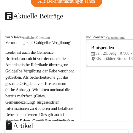
Alle Bekanntmachungen sehen
Aktuelle Beiträge
B
B
vor 5 Tagen
vor 3 Wochen
Amtliche Mitteilung
Veranstaltung
r
r
Verordnung betr. Goldgelbe Vergilbung!
e
e
Blutspenden
Leider ist auch die Gemeinde 
i
i
Sa., 29. Aug., 07:00 -
t
t
Breitenbrunn nicht vor der durch die 
e
e
Amerikanische Rebzikade übertragene 
n
n
Goldgelbe Vergilbung der Rebe verschont 
b
b
geblieben. Als Sicherheitszone gilt das 
r
r
gesamte Ortsgebiet von Breitenbrunn 
u
u
(siehe Anhang). Wir bitten nochmal die 
n
n
n
n
bereits mehrfach (Cities, 
a
a
Gemeindezeitung) ausgesendeten 
m
m
Informationen zu studieren und befallene 
N
N
Reben zu entfernen. Dies gilt auch für 
e
e
einzelne Reben. Gemäß Burgenländischen 
u
u
Artikel
Weinbaugesetz sind nicht gepflegte oder 
s
s