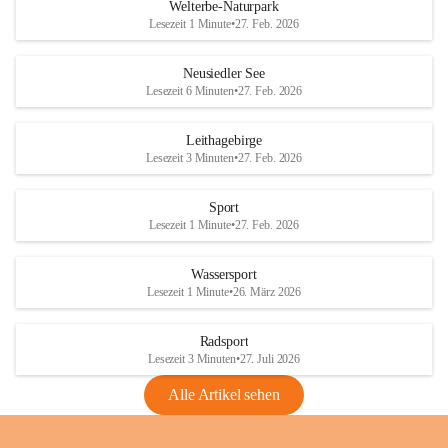
i
i
unzulässige Weingärten zu roden! Bitte 
Welterbe-Naturpark
e
e
helfen wir zusammen um unsere Winzer 
Lesezeit 1 Minute
•
27. Feb. 2026
d
d
vor den prognostizierten Ernteausfällen 
l
l
und den daraus folgenden wirtschaftlichen 
e
e
Neusiedler See
Schäden zu bewahren.
r
r
Lesezeit 6 Minuten
•
27. Feb. 2026
S
S
Verordnungen
e
e
Leithagebirge
04.08.2026
e
e
Lesezeit 3 Minuten
•
27. Feb. 2026
Maßnahmen zur Bekämpfung
der Goldgelben Vergilbung der
Sport
Rebe und der Amerikanischen
Lesezeit 1 Minute
•
27. Feb. 2026
Rebzikade
Anhang VBl. EU Nr. 18
Wassersport
_2026
Lesezeit 1 Minute
•
26. März 2026
1 Seite
•
1,4 MB
Radsport
VBl. EU Nr. 18_2026
Lesezeit 3 Minuten
•
27. Juli 2026
2 Seiten
•
2,1 MB
Alle Artikel sehen