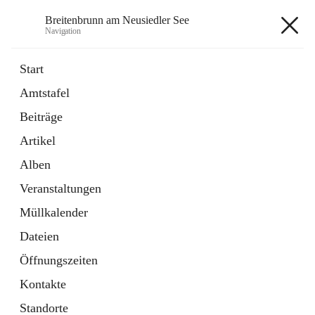
Breitenbrunn am Neusiedler See
Navigation
Breitenbrunn am Neusiedler See
Start
Amtstafel
Formulare
Beiträge
18 Schnellzugriffe
Artikel
Gemeindeservice
7 Schnellzugriffe
Alben
Veranstaltungen
+7
Müllkalender
Dateien
Öffnungszeiten
Kontakte
Hauptadresse
Standorte