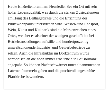
Heute ist Breitenbrunn am Neusiedler See ein Ort mit sehr 
hoher Lebensqualität, was durch die starken Zusiedelungen 
am Hang des Leithagebirges und die Errichtung des 
Pußtawohnparks unterstrichen wird. Wasser- und Radsport, 
Wein, Kunst und Kulinarik sind die Markenzeichen eines 
Ortes, welcher es als einer der wenigen geschafft hat bei 
Betriebsansiedlungen auf stille und hundertprozentig 
umweltschonende Industrie- und Gewerbebetriebe zu 
setzen. Auch die Infrastruktur im Dorfzentrum wurde 
harmonisch an die noch immer erhaltene alte Bausbustanz 
angepaßt. So können Nachtschwärmer unter alt anmutenden 
Laternen bummeln gehen und die prachtvoll angestrahlte 
Pfarrkirche bewundern.

Der Weinbau dominert heute nicht mehr, ist aber integrativer 
Bestandteil der Kultur des Ortes, da man hier schon lange 
von Massenweinbau auf Qualitätsweinbau umgestellt hat. 
So ist es auch nicht verwunderlich, dass eines der historisch 