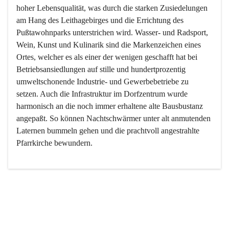
hoher Lebensqualität, was durch die starken Zusiedelungen 
am Hang des Leithagebirges und die Errichtung des 
Pußtawohnparks unterstrichen wird. Wasser- und Radsport, 
Wein, Kunst und Kulinarik sind die Markenzeichen eines 
Ortes, welcher es als einer der wenigen geschafft hat bei 
Betriebsansiedlungen auf stille und hundertprozentig 
umweltschonende Industrie- und Gewerbebetriebe zu 
setzen. Auch die Infrastruktur im Dorfzentrum wurde 
harmonisch an die noch immer erhaltene alte Bausbustanz 
angepaßt. So können Nachtschwärmer unter alt anmutenden 
Laternen bummeln gehen und die prachtvoll angestrahlte 
Pfarrkirche bewundern.

Der Weinbau dominert heute nicht mehr, ist aber integrativer 
Bestandteil der Kultur des Ortes, da man hier schon lange 
von Massenweinbau auf Qualitätsweinbau umgestellt hat. 
So ist es auch nicht verwunderlich, dass eines der historisch 
wertvollsten Gebäude die Ortsvinothek beherbergt und dass 
der Kellering ein beliebtes Ziel darstellt.
