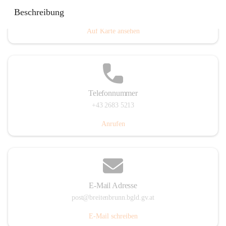
Eisenstädterstraße 18, 7091 Breitenbrunn am Neusiedler
Beschreibung
See, AUT
Auf Karte ansehen
Telefonnummer
+43 2683 5213
Anrufen
E-Mail Adresse
post@breitenbrunn.bgld.gv.at
E-Mail schreiben