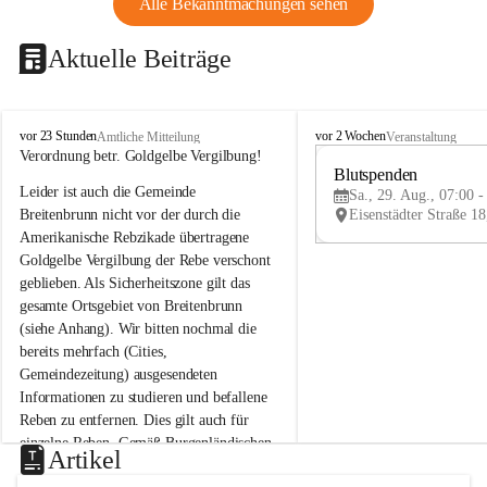
Alle Bekanntmachungen sehen
Aktuelle Beiträge
B
B
vor 23 Stunden
vor 2 Wochen
Amtliche Mitteilung
Veranstaltung
r
r
Verordnung betr. Goldgelbe Vergilbung!
e
e
Blutspenden
Leider ist auch die Gemeinde 
i
i
Sa., 29. Aug., 07:00 -
t
t
Breitenbrunn nicht vor der durch die 
e
e
Amerikanische Rebzikade übertragene 
n
n
Goldgelbe Vergilbung der Rebe verschont 
b
b
geblieben. Als Sicherheitszone gilt das 
r
r
gesamte Ortsgebiet von Breitenbrunn 
u
u
(siehe Anhang). Wir bitten nochmal die 
n
n
n
n
bereits mehrfach (Cities, 
a
a
Gemeindezeitung) ausgesendeten 
m
m
Informationen zu studieren und befallene 
N
N
Reben zu entfernen. Dies gilt auch für 
e
e
einzelne Reben. Gemäß Burgenländischen 
u
u
Artikel
Weinbaugesetz sind nicht gepflegte oder 
s
s