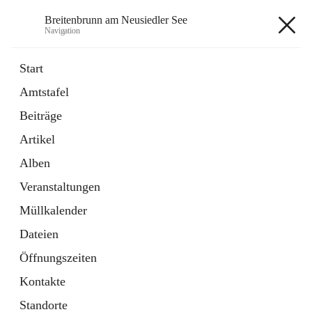
Breitenbrunn am Neusiedler See
Navigation
Breitenbrunn am Neusiedler See
Start
Amtstafel
Formulare
Beiträge
18 Schnellzugriffe
Artikel
Gemeindeservice
7 Schnellzugriffe
Alben
Veranstaltungen
+7
Müllkalender
Dateien
Öffnungszeiten
Kontakte
Hauptadresse
Standorte