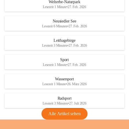
i
i
unzulässige Weingärten zu roden! Bitte 
Welterbe-Naturpark
e
e
helfen wir zusammen um unsere Winzer 
Lesezeit 1 Minute
•
27. Feb. 2026
d
d
vor den prognostizierten Ernteausfällen 
l
l
und den daraus folgenden wirtschaftlichen 
e
e
Neusiedler See
Schäden zu bewahren.
r
r
Lesezeit 6 Minuten
•
27. Feb. 2026
S
S
Verordnungen
e
e
Leithagebirge
04.08.2026
e
e
Lesezeit 3 Minuten
•
27. Feb. 2026
Maßnahmen zur Bekämpfung
der Goldgelben Vergilbung der
Sport
Rebe und der Amerikanischen
Lesezeit 1 Minute
•
27. Feb. 2026
Rebzikade
Anhang VBl. EU Nr. 18
Wassersport
_2026
Lesezeit 1 Minute
•
26. März 2026
1 Seite
•
1,4 MB
Radsport
VBl. EU Nr. 18_2026
Lesezeit 3 Minuten
•
27. Juli 2026
2 Seiten
•
2,1 MB
Alle Artikel sehen