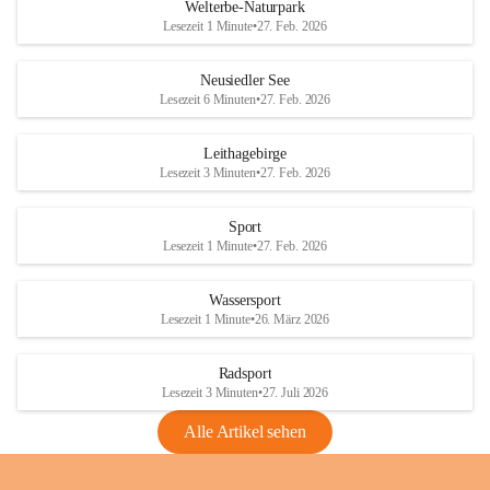
i
i
unzulässige Weingärten zu roden! Bitte 
Welterbe-Naturpark
e
e
helfen wir zusammen um unsere Winzer 
Lesezeit 1 Minute
•
27. Feb. 2026
d
d
vor den prognostizierten Ernteausfällen 
l
l
und den daraus folgenden wirtschaftlichen 
e
e
Neusiedler See
Schäden zu bewahren.
r
r
Lesezeit 6 Minuten
•
27. Feb. 2026
S
S
Verordnungen
e
e
Leithagebirge
04.08.2026
e
e
Lesezeit 3 Minuten
•
27. Feb. 2026
Maßnahmen zur Bekämpfung
der Goldgelben Vergilbung der
Sport
Rebe und der Amerikanischen
Lesezeit 1 Minute
•
27. Feb. 2026
Rebzikade
Anhang VBl. EU Nr. 18
Wassersport
_2026
Lesezeit 1 Minute
•
26. März 2026
1 Seite
•
1,4 MB
Radsport
VBl. EU Nr. 18_2026
Lesezeit 3 Minuten
•
27. Juli 2026
2 Seiten
•
2,1 MB
Alle Artikel sehen