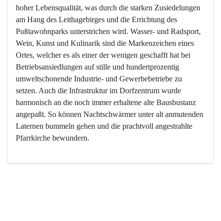
hoher Lebensqualität, was durch die starken Zusiedelungen 
am Hang des Leithagebirges und die Errichtung des 
Pußtawohnparks unterstrichen wird. Wasser- und Radsport, 
Wein, Kunst und Kulinarik sind die Markenzeichen eines 
Ortes, welcher es als einer der wenigen geschafft hat bei 
Betriebsansiedlungen auf stille und hundertprozentig 
umweltschonende Industrie- und Gewerbebetriebe zu 
setzen. Auch die Infrastruktur im Dorfzentrum wurde 
harmonisch an die noch immer erhaltene alte Bausbustanz 
angepaßt. So können Nachtschwärmer unter alt anmutenden 
Laternen bummeln gehen und die prachtvoll angestrahlte 
Pfarrkirche bewundern.

Der Weinbau dominert heute nicht mehr, ist aber integrativer 
Bestandteil der Kultur des Ortes, da man hier schon lange 
von Massenweinbau auf Qualitätsweinbau umgestellt hat. 
So ist es auch nicht verwunderlich, dass eines der historisch 
wertvollsten Gebäude die Ortsvinothek beherbergt und dass 
der Kellering ein beliebtes Ziel darstellt.
