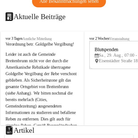
Alle Bekanntmachungen sehen
Aktuelle Beiträge
B
B
vor 3 Tagen
vor 2 Wochen
Amtliche Mitteilung
Veranstaltung
r
r
Verordnung betr. Goldgelbe Vergilbung!
e
e
Blutspenden
Leider ist auch die Gemeinde 
i
i
Sa., 29. Aug., 07:00 -
t
t
Breitenbrunn nicht vor der durch die 
e
e
Amerikanische Rebzikade übertragene 
n
n
Goldgelbe Vergilbung der Rebe verschont 
b
b
geblieben. Als Sicherheitszone gilt das 
r
r
gesamte Ortsgebiet von Breitenbrunn 
u
u
(siehe Anhang). Wir bitten nochmal die 
n
n
n
n
bereits mehrfach (Cities, 
a
a
Gemeindezeitung) ausgesendeten 
m
m
Informationen zu studieren und befallene 
N
N
Reben zu entfernen. Dies gilt auch für 
e
e
einzelne Reben. Gemäß Burgenländischen 
u
u
Artikel
Weinbaugesetz sind nicht gepflegte oder 
s
s