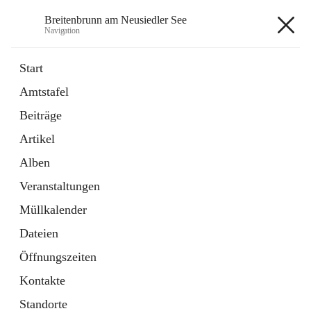
Breitenbrunn am Neusiedler See
Navigation
Breitenbrunn am Neusiedler See
Start
Amtstafel
Formulare
Beiträge
18 Schnellzugriffe
Artikel
Gemeindeservice
7 Schnellzugriffe
Alben
Veranstaltungen
+7
Müllkalender
Dateien
Öffnungszeiten
Kontakte
Hauptadresse
Standorte