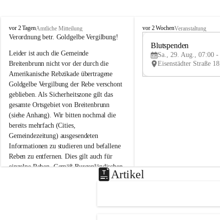
B
B
vor 2 Tagen
vor 2 Wochen
Amtliche Mitteilung
Veranstaltung
r
r
Verordnung betr. Goldgelbe Vergilbung!
e
e
Blutspenden
Leider ist auch die Gemeinde 
i
i
Sa., 29. Aug., 07:00 -
t
t
Breitenbrunn nicht vor der durch die 
e
e
Amerikanische Rebzikade übertragene 
n
n
Goldgelbe Vergilbung der Rebe verschont 
b
b
geblieben. Als Sicherheitszone gilt das 
r
r
gesamte Ortsgebiet von Breitenbrunn 
u
u
(siehe Anhang). Wir bitten nochmal die 
n
n
n
n
bereits mehrfach (Cities, 
a
a
Gemeindezeitung) ausgesendeten 
m
m
Informationen zu studieren und befallene 
N
N
Reben zu entfernen. Dies gilt auch für 
e
e
einzelne Reben. Gemäß Burgenländischen 
u
u
Artikel
Weinbaugesetz sind nicht gepflegte oder 
s
s
i
i
unzulässige Weingärten zu roden! Bitte 
e
e
helfen wir zusammen um unsere Winzer 
d
d
vor den prognostizierten Ernteausfällen 
l
l
und den daraus folgenden wirtschaftlichen 