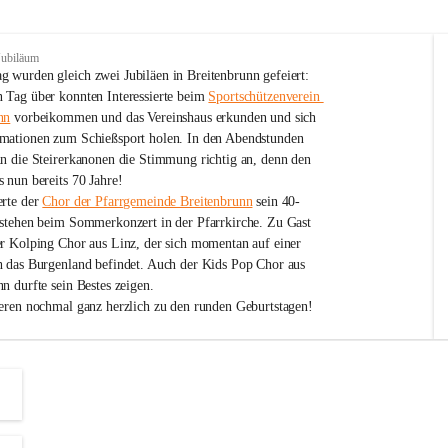
Jubiläum
 wurden gleich zwei Jubiläen in Breitenbrunn gefeiert: 
 Tag über konnten Interessierte beim 
Sportschützenverein 
nn
 vorbeikommen und das Vereinshaus erkunden und sich 
mationen zum Schießsport holen. In den Abendstunden 
nn die Steirerkanonen die Stimmung richtig an, denn den 
 nun bereits 70 Jahre!
rte der 
Chor der Pfarrgemeinde Breitenbrunn
 sein 40-
estehen beim Sommerkonzert in der Pfarrkirche. Zu Gast 
er Kolping Chor aus Linz, der sich momentan auf einer 
h das Burgenland befindet. Auch der Kids Pop Chor aus 
n durfte sein Bestes zeigen.
ieren nochmal ganz herzlich zu den runden Geburtstagen!