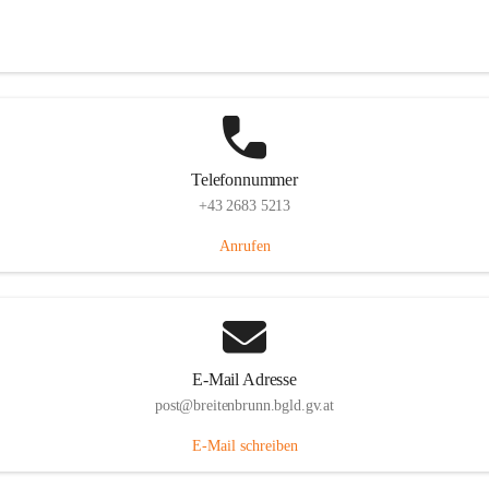
Eisenstädterstraße 18, 7091 Breitenbrunn am Neusiedler See, AUT
Auf Karte ansehen
Telefonnummer
+43 2683 5213
Anrufen
E-Mail Adresse
post@breitenbrunn.bgld.gv.at
E-Mail schreiben