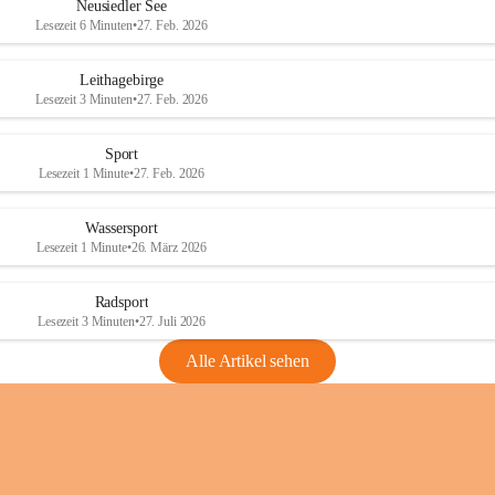
e
e
Neusiedler See
r
r
Lesezeit 6 Minuten
•
27. Feb. 2026
S
S
e
e
Leithagebirge
e
e
Lesezeit 3 Minuten
•
27. Feb. 2026
Sport
Lesezeit 1 Minute
•
27. Feb. 2026
Wassersport
Lesezeit 1 Minute
•
26. März 2026
Radsport
Lesezeit 3 Minuten
•
27. Juli 2026
Alle Artikel sehen