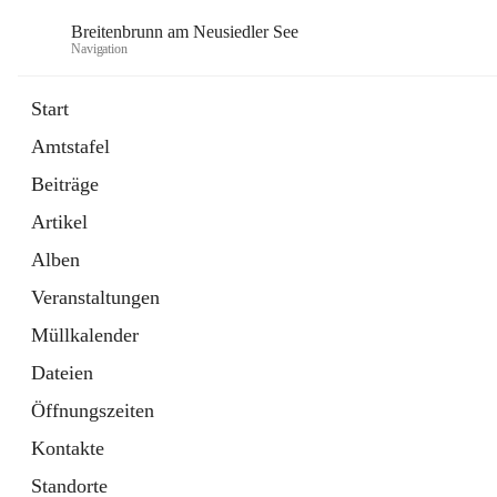
Breitenbrunn am Neusiedler See
Navigation
Start
Amtstafel
Formulare
Beiträge
18 Schnellzugriffe
Artikel
Gemeindeservice
7 Schnellzugriffe
Alben
Veranstaltungen
Müllkalender
Dateien
Öffnungszeiten
Kontakte
Standorte