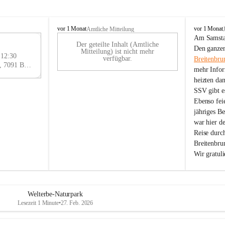
B
B
vor 1 Monat
vor 1 Monat
Amtliche Mitteilung
r
r
Am Samstag
Der geteilte Inhalt (Amtliche
e
e
29
Den ganzen
Mitteilung) ist nicht mehr
i
i
 12:30
AU
verfügbar.
Breitenbru
t
t
Eisenstädter Straße 18, 7091 Breitenbrunn am Neusiedler See, AUT
G
mehr Infor
e
e
heizten da
n
n
SSV gibt es
b
b
r
r
Ebenso feie
u
u
jähriges B
n
n
war hier d
n
n
Reise durc
a
a
Breitenbrun
m
m
Wir gratul
N
N
e
e
u
u
s
s
i
i
Welterbe-Naturpark
e
e
Lesezeit 1 Minute
•
27. Feb. 2026
d
d
l
l