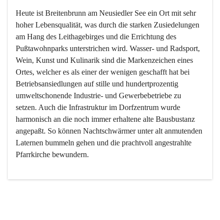
Heute ist Breitenbrunn am Neusiedler See ein Ort mit sehr 
hoher Lebensqualität, was durch die starken Zusiedelungen 
am Hang des Leithagebirges und die Errichtung des 
Pußtawohnparks unterstrichen wird. Wasser- und Radsport, 
Wein, Kunst und Kulinarik sind die Markenzeichen eines 
Ortes, welcher es als einer der wenigen geschafft hat bei 
Betriebsansiedlungen auf stille und hundertprozentig 
umweltschonende Industrie- und Gewerbebetriebe zu 
setzen. Auch die Infrastruktur im Dorfzentrum wurde 
harmonisch an die noch immer erhaltene alte Bausbustanz 
angepaßt. So können Nachtschwärmer unter alt anmutenden 
Laternen bummeln gehen und die prachtvoll angestrahlte 
Pfarrkirche bewundern.

Der Weinbau dominert heute nicht mehr, ist aber integrativer 
Bestandteil der Kultur des Ortes, da man hier schon lange 
von Massenweinbau auf Qualitätsweinbau umgestellt hat. 
So ist es auch nicht verwunderlich, dass eines der historisch 