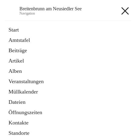
Breitenbrunn am Neusiedler See
Navigation
Breitenbrunn am Neusiedler See
Start
Amtstafel
Formulare
Beiträge
18 Schnellzugriffe
Artikel
Gemeindeservice
7 Schnellzugriffe
Alben
Veranstaltungen
+7
Müllkalender
Dateien
Öffnungszeiten
Kontakte
Hauptadresse
Standorte