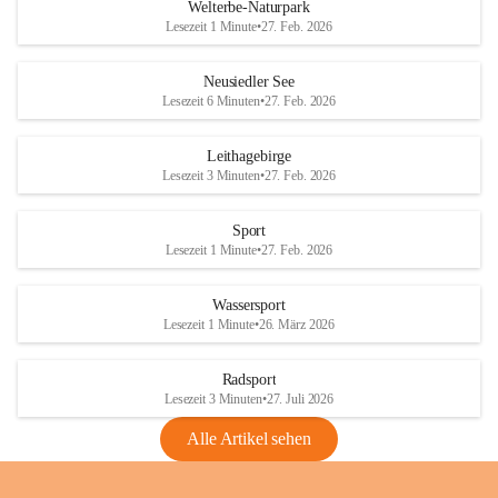
i
i
unzulässige Weingärten zu roden! Bitte 
Welterbe-Naturpark
e
e
helfen wir zusammen um unsere Winzer 
Lesezeit 1 Minute
•
27. Feb. 2026
d
d
vor den prognostizierten Ernteausfällen 
l
l
und den daraus folgenden wirtschaftlichen 
e
e
Neusiedler See
Schäden zu bewahren.
r
r
Lesezeit 6 Minuten
•
27. Feb. 2026
S
S
Verordnungen
e
e
Leithagebirge
04.08.2026
e
e
Lesezeit 3 Minuten
•
27. Feb. 2026
Maßnahmen zur Bekämpfung
der Goldgelben Vergilbung der
Sport
Rebe und der Amerikanischen
Lesezeit 1 Minute
•
27. Feb. 2026
Rebzikade
Anhang VBl. EU Nr. 18
Wassersport
_2026
Lesezeit 1 Minute
•
26. März 2026
1 Seite
•
1,4 MB
Radsport
VBl. EU Nr. 18_2026
Lesezeit 3 Minuten
•
27. Juli 2026
2 Seiten
•
2,1 MB
Alle Artikel sehen