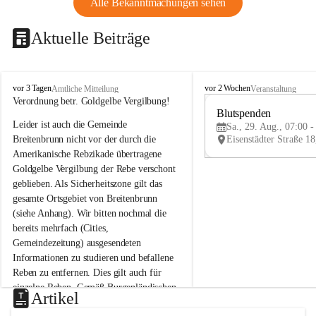
Alle Bekanntmachungen sehen
Aktuelle Beiträge
B
B
vor 3 Tagen
vor 2 Wochen
Amtliche Mitteilung
Veranstaltung
r
r
Verordnung betr. Goldgelbe Vergilbung!
e
e
Blutspenden
Leider ist auch die Gemeinde 
i
i
Sa., 29. Aug., 07:00 -
t
t
Breitenbrunn nicht vor der durch die 
e
e
Amerikanische Rebzikade übertragene 
n
n
Goldgelbe Vergilbung der Rebe verschont 
b
b
geblieben. Als Sicherheitszone gilt das 
r
r
gesamte Ortsgebiet von Breitenbrunn 
u
u
(siehe Anhang). Wir bitten nochmal die 
n
n
n
n
bereits mehrfach (Cities, 
a
a
Gemeindezeitung) ausgesendeten 
m
m
Informationen zu studieren und befallene 
N
N
Reben zu entfernen. Dies gilt auch für 
e
e
einzelne Reben. Gemäß Burgenländischen 
u
u
Artikel
Weinbaugesetz sind nicht gepflegte oder 
s
s