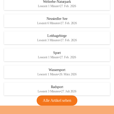
i
i
unzulässige Weingärten zu roden! Bitte 
Welterbe-Naturpark
e
e
helfen wir zusammen um unsere Winzer 
Lesezeit 1 Minute
•
27. Feb. 2026
d
d
vor den prognostizierten Ernteausfällen 
l
l
und den daraus folgenden wirtschaftlichen 
e
e
Neusiedler See
Schäden zu bewahren.
r
r
Lesezeit 6 Minuten
•
27. Feb. 2026
S
S
Verordnungen
e
e
Leithagebirge
04.08.2026
e
e
Lesezeit 3 Minuten
•
27. Feb. 2026
Maßnahmen zur Bekämpfung
der Goldgelben Vergilbung der
Sport
Rebe und der Amerikanischen
Lesezeit 1 Minute
•
27. Feb. 2026
Rebzikade
Anhang VBl. EU Nr. 18
Wassersport
_2026
Lesezeit 1 Minute
•
26. März 2026
1 Seite
•
1,4 MB
Radsport
VBl. EU Nr. 18_2026
Lesezeit 3 Minuten
•
27. Juli 2026
2 Seiten
•
2,1 MB
Alle Artikel sehen