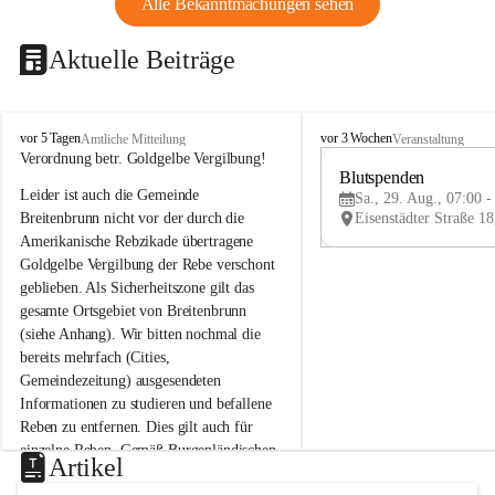
Alle Bekanntmachungen sehen
Aktuelle Beiträge
B
B
vor 5 Tagen
vor 3 Wochen
Amtliche Mitteilung
Veranstaltung
r
r
Verordnung betr. Goldgelbe Vergilbung!
e
e
Blutspenden
Leider ist auch die Gemeinde 
i
i
Sa., 29. Aug., 07:00 -
t
t
Breitenbrunn nicht vor der durch die 
e
e
Amerikanische Rebzikade übertragene 
n
n
Goldgelbe Vergilbung der Rebe verschont 
b
b
geblieben. Als Sicherheitszone gilt das 
r
r
gesamte Ortsgebiet von Breitenbrunn 
u
u
(siehe Anhang). Wir bitten nochmal die 
n
n
n
n
bereits mehrfach (Cities, 
a
a
Gemeindezeitung) ausgesendeten 
m
m
Informationen zu studieren und befallene 
N
N
Reben zu entfernen. Dies gilt auch für 
e
e
einzelne Reben. Gemäß Burgenländischen 
u
u
Artikel
Weinbaugesetz sind nicht gepflegte oder 
s
s