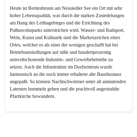
Heute ist Breitenbrunn am Neusiedler See ein Ort mit sehr 
hoher Lebensqualität, was durch die starken Zusiedelungen 
am Hang des Leithagebirges und die Errichtung des 
Pußtawohnparks unterstrichen wird. Wasser- und Radsport, 
Wein, Kunst und Kulinarik sind die Markenzeichen eines 
Ortes, welcher es als einer der wenigen geschafft hat bei 
Betriebsansiedlungen auf stille und hundertprozentig 
umweltschonende Industrie- und Gewerbebetriebe zu 
setzen. Auch die Infrastruktur im Dorfzentrum wurde 
harmonisch an die noch immer erhaltene alte Bausbustanz 
angepaßt. So können Nachtschwärmer unter alt anmutenden 
Laternen bummeln gehen und die prachtvoll angestrahlte 
Pfarrkirche bewundern.

Der Weinbau dominert heute nicht mehr, ist aber integrativer 
Bestandteil der Kultur des Ortes, da man hier schon lange 
von Massenweinbau auf Qualitätsweinbau umgestellt hat. 
So ist es auch nicht verwunderlich, dass eines der historisch 