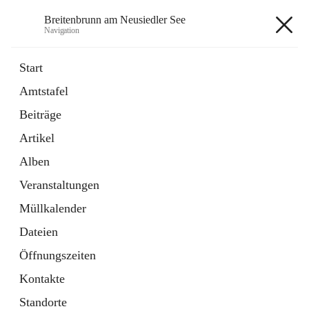
Breitenbrunn am Neusiedler See
Navigation
Breitenbrunn am Neusiedler See
Start
Amtstafel
Formulare
Beiträge
18 Schnellzugriffe
Artikel
Gemeindeservice
7 Schnellzugriffe
Alben
Veranstaltungen
+7
Müllkalender
Dateien
Öffnungszeiten
Kontakte
Hauptadresse
Standorte