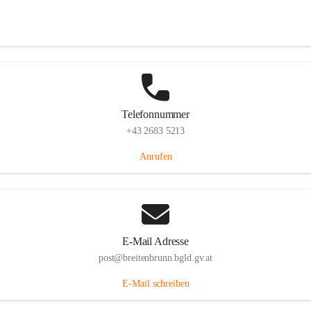
Eisenstädterstraße 18, 7091 Breitenbrunn am Neusiedler See, AUT
Auf Karte ansehen
Telefonnummer
+43 2683 5213
Anrufen
E-Mail Adresse
post@breitenbrunn.bgld.gv.at
E-Mail schreiben