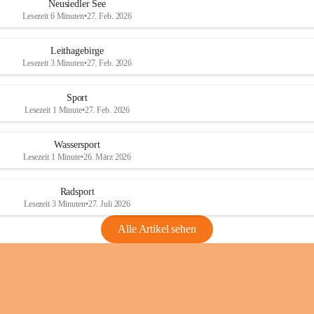
e
e
Neusiedler See
r
r
Lesezeit 6 Minuten
•
27. Feb. 2026
S
S
e
e
Leithagebirge
e
e
Lesezeit 3 Minuten
•
27. Feb. 2026
Sport
Lesezeit 1 Minute
•
27. Feb. 2026
Wassersport
Lesezeit 1 Minute
•
26. März 2026
Radsport
Lesezeit 3 Minuten
•
27. Juli 2026
Alle Artikel sehen