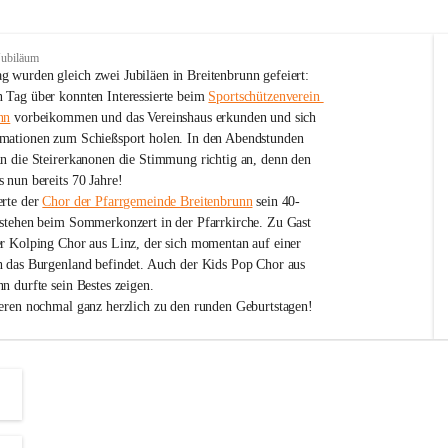
Jubiläum
 wurden gleich zwei Jubiläen in Breitenbrunn gefeiert: 
 Tag über konnten Interessierte beim 
Sportschützenverein 
nn
 vorbeikommen und das Vereinshaus erkunden und sich 
mationen zum Schießsport holen. In den Abendstunden 
nn die Steirerkanonen die Stimmung richtig an, denn den 
 nun bereits 70 Jahre!
rte der 
Chor der Pfarrgemeinde Breitenbrunn
 sein 40-
estehen beim Sommerkonzert in der Pfarrkirche. Zu Gast 
er Kolping Chor aus Linz, der sich momentan auf einer 
h das Burgenland befindet. Auch der Kids Pop Chor aus 
n durfte sein Bestes zeigen.
ieren nochmal ganz herzlich zu den runden Geburtstagen!