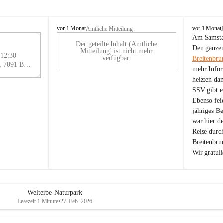
B
B
vor 1 Monat
vor 1 Monat
Amtliche Mitteilung
r
r
Am Samstag
Der geteilte Inhalt (Amtliche
e
e
29
Den ganzen
Mitteilung) ist nicht mehr
i
i
 12:30
AU
verfügbar.
Breitenbru
t
t
Eisenstädter Straße 18, 7091 Breitenbrunn am Neusiedler See, AUT
G
mehr Infor
e
e
heizten da
n
n
SSV gibt es
b
b
r
r
Ebenso feie
u
u
jähriges B
n
n
war hier d
n
n
Reise durc
a
a
Breitenbrun
m
m
Wir gratul
N
N
e
e
u
u
s
s
i
i
Welterbe-Naturpark
e
e
Lesezeit 1 Minute
•
27. Feb. 2026
d
d
l
l