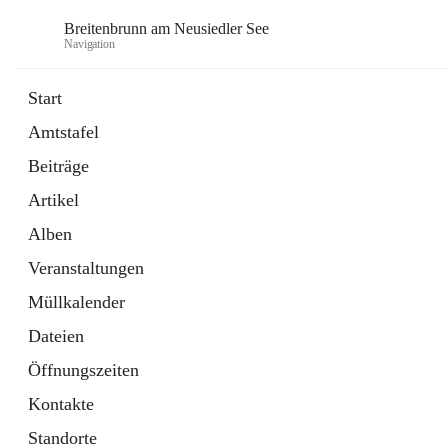
Breitenbrunn am Neusiedler See
Navigation
Start
Amtstafel
Formulare
Beiträge
18 Schnellzugriffe
Artikel
Gemeindeservice
7 Schnellzugriffe
Alben
Veranstaltungen
Müllkalender
Dateien
Öffnungszeiten
Kontakte
Standorte