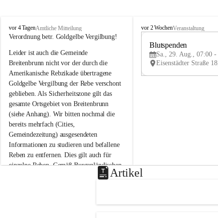
B
B
vor 4 Tagen
vor 2 Wochen
Amtliche Mitteilung
Veranstaltung
r
r
Verordnung betr. Goldgelbe Vergilbung!
e
e
Blutspenden
Leider ist auch die Gemeinde 
i
i
Sa., 29. Aug., 07:00 -
t
t
Breitenbrunn nicht vor der durch die 
e
e
Amerikanische Rebzikade übertragene 
n
n
Goldgelbe Vergilbung der Rebe verschont 
b
b
geblieben. Als Sicherheitszone gilt das 
r
r
gesamte Ortsgebiet von Breitenbrunn 
u
u
(siehe Anhang). Wir bitten nochmal die 
n
n
n
n
bereits mehrfach (Cities, 
a
a
Gemeindezeitung) ausgesendeten 
m
m
Informationen zu studieren und befallene 
N
N
Reben zu entfernen. Dies gilt auch für 
e
e
einzelne Reben. Gemäß Burgenländischen 
u
u
Artikel
Weinbaugesetz sind nicht gepflegte oder 
s
s
i
i
unzulässige Weingärten zu roden! Bitte 
e
e
helfen wir zusammen um unsere Winzer 
d
d
vor den prognostizierten Ernteausfällen 
l
l
und den daraus folgenden wirtschaftlichen 